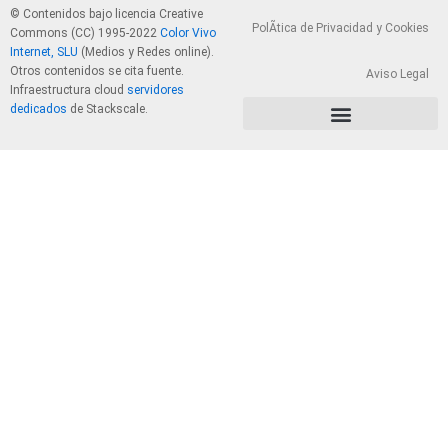
© Contenidos bajo licencia Creative
PolÃ­tica de Privacidad y Cookies
Commons (CC) 1995-2022
Color Vivo
Internet, SLU
(Medios y Redes online).
Otros contenidos se cita fuente.
Aviso Legal
Infraestructura cloud
servidores
dedicados
de Stackscale.
PolÃ­tica de Privacidad y Cookies