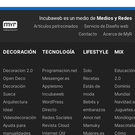
Incubaweb es un medio de
Medios y Redes
Artículos patrocinados
Servicio de Diseño web
Contacto
Acerca de MyR
DECORACIÓN
TECNOLOGÍA
LIFESTYLE
MIX
Decoracion 2.0
Programacion.net
Solo
Educación
Open Deco
Messenger.es
Recetas
2.0
Decoración
Appleismo
Estás de
Dominio
Sueca
Incubaweb
moda
Mundial
Arquitectura
WordPress
Bebés y
Navidad.e
Ideal
Directo
embarazos
Juguetes.
Videodecoración
Redes Sociales
Amor.net
Monólogo
Ayuda para
Revista Cloud
Mamuky
Mascotali
manualidades
Internet Útil
Mujeres.es
Cómo