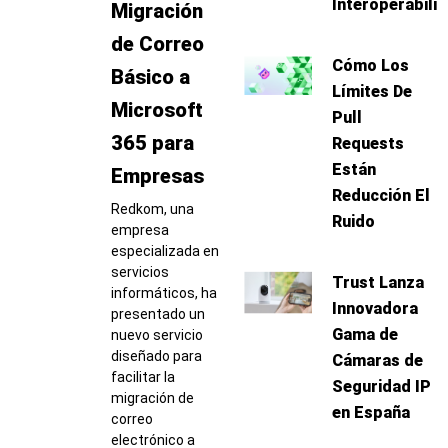
Interoperabili
Migración
de Correo
Cómo Los
Básico a
Límites De
Microsoft
Pull
365 para
Requests
Están
Empresas
Reducción El
Redkom, una
Ruido
empresa
especializada en
servicios
Trust Lanza
informáticos, ha
Innovadora
presentado un
Gama de
nuevo servicio
diseñado para
Cámaras de
facilitar la
Seguridad IP
migración de
en España
correo
electrónico a