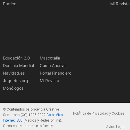
Pórtico
Mi Revista
Educación 2.0
Mascotalia
Dominio Mundial
Cómo Ahorrar
Navidad.es
Portal Financiero
Juguetes.org
Mi Revista
Monólogos
© Contenidos bajo licencia Creative
PolÃ­tica de Privacidad y Cookies
Commons (CC) 1995-2022
Color Vivo
Internet, SLU
(Medios y Redes online).
Otros contenidos se cita fuente.
Aviso Legal