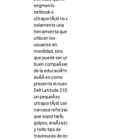
segmento
netbook o
ultraportÃ¡til no es
solamente una
herramienta que
utilicen los
usuarios en
movilidad, sino
que puede ser un
buen compaÃ±ero
de la educaciÃ³n y
asÃ­Â­ es como
presenta el nuevo
Dell Latitude 2100,
un pequeÃ±o
ultraportÃ¡til con
carcasa reforzada
que soportarÃ¡
golpes, araÃ±azos
y todo tipo de
travesuras de los