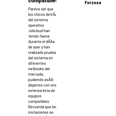
compatibles
Forzosa
Parece ser que
los chicos detrÃ¡s
del sistema
operativo
Jolicloud han
tenido faena
durante el dÃ­Â­a
de ayer y han
realizado pruebas
del sistema en
diferentes
netbooks del
mercado,
pudiendo asÃ­Â­
dejarnos con una
extensa lista de
equipos
compatibles.
Recuerda que las
invitaciones se