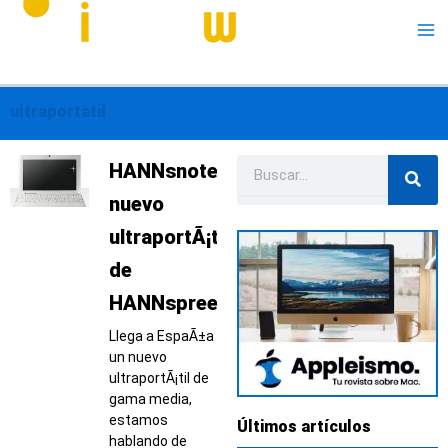
Me
ultraportatil
Buscar
Página
Página
Página
Página
Página
HANNsnote,
nuevo
ultraportÃ¡til
de
HANNspree
Llega a EspaÃ±a
un nuevo
ultraportÃ¡til de
gama media,
estamos
Últimos artículos
hablando de