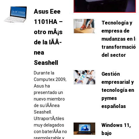
Asus Eee
1101HA –
Tecnología y
empresa de
otro mÃ¡s
mudanzas en la
de la lÃ­Â­
transformación
nea
del sector
Seashell
Durante la
Gestión
Computex 2009,
empresarial y
Asus ha
tecnología en
presentado un
pymes
nuevo miembro
de su lÃ­Â­nea
españolas
Seashell.
UltraportÃ¡tiles
Windows 11,
muy delagados
con baterÃ­Â­a no
bajo
reemplazable y