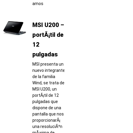
amos
MSI U200 –
portÃ¡til de
12
pulgadas
MSI presenta un
nuevo integrante
de la familia
Wind, se trata del
MSI U200, un
portÃ¡til de 12
pulgadas que
dispone de una
pantalla que nos
proporcionarÃ¡
una resoluciÃ³n
mÃ¡xima de