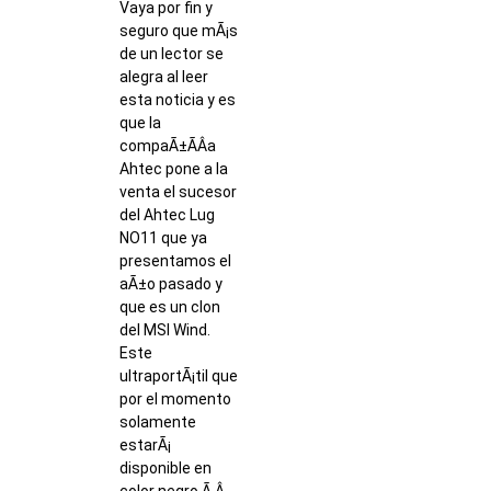
Vaya por fin y
seguro que mÃ¡s
de un lector se
alegra al leer
esta noticia y es
que la
compaÃ±Ã­Â­a
Ahtec pone a la
venta el sucesor
del Ahtec Lug
NO11 que ya
presentamos el
aÃ±o pasado y
que es un clon
del MSI Wind.
Este
ultraportÃ¡til que
por el momento
solamente
estarÃ¡
disponible en
color negro,Ã‚Â