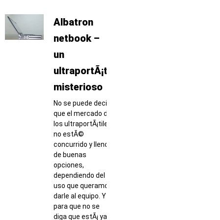
Albatron
netbook –
un
ultraportÃ¡til
misterioso
No se puede decir
que el mercado de
los ultraportÃ¡tiles
no estÃ©
concurrido y lleno
de buenas
opciones,
dependiendo del
uso que queramos
darle al equipo. Y
para que no se
diga que estÃ¡ ya