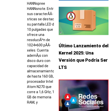
HANNspree
HANNsnote. Entre
sus caracterÃ­Â­
sticas se destaca
su pantalla LED de
10 pulgadas que
ofrece una
resoluciÃ³n de
1024×600 pÃ­Â­
Último Lanzamiento del
xeles. Cuenta
Kernel 2025: Una
ademÃ¡s con
Versión que Podría Ser
disco duro con
capacidad de
LTS
almacenamiento
de hasta 160 GB,
procesador Intel
Atom N270 que
corre a 1,6 GHz, 1
GB de memoria
RAM, y