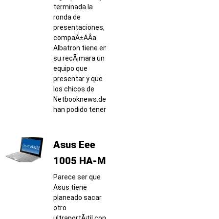
terminada la
ronda de
presentaciones, la
compaÃ±Ã­Â­a
Albatron tiene en
su recÃ¡mara un
equipo que
presentar y que
los chicos de
Netbooknews.de
han podido tener
Asus Eee
1005 HA-M
Parece ser que
Asus tiene
planeado sacar
otro
ultraportÃ¡til con