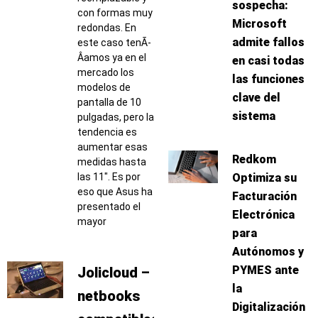
sospecha:
con formas muy
Microsoft
redondas. En
admite fallos
este caso tenÃ­
Â­amos ya en el
en casi todas
mercado los
las funciones
modelos de
clave del
pantalla de 10
sistema
pulgadas, pero la
tendencia es
aumentar esas
Redkom
medidas hasta
Optimiza su
las 11″. Es por
eso que Asus ha
Facturación
presentado el
Electrónica
mayor
para
Autónomos y
PYMES ante
Jolicloud –
la
netbooks
Digitalización