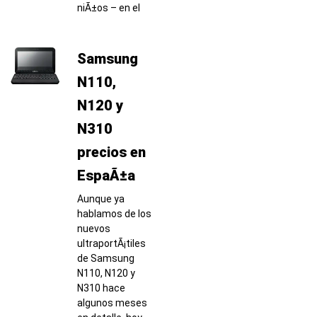
niÃ±os – en el
Samsung
N110,
N120 y
N310
precios en
EspaÃ±a
Aunque ya
hablamos de los
nuevos
ultraportÃ¡tiles
de Samsung
N110, N120 y
N310 hace
algunos meses