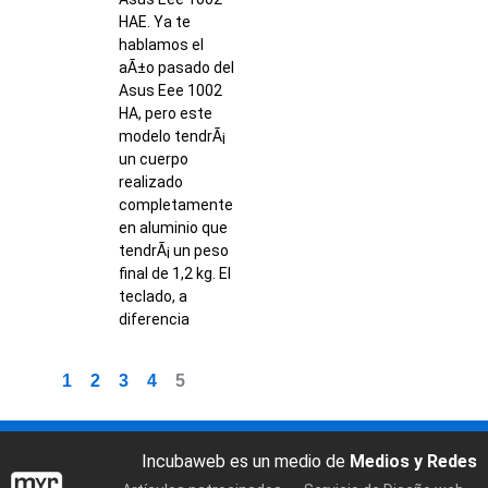
HAE. Ya te
hablamos el
aÃ±o pasado del
Asus Eee 1002
HA, pero este
modelo tendrÃ¡
un cuerpo
realizado
completamente
en aluminio que
tendrÃ¡ un peso
final de 1,2 kg. El
teclado, a
diferencia
1
2
3
4
5
Incubaweb es un medio de
Medios y Redes