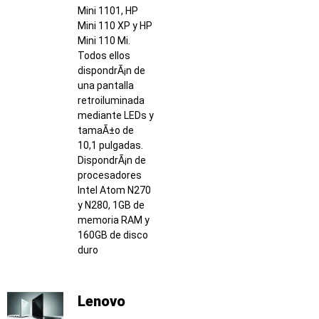
Mini 1101, HP
Mini 110 XP y HP
Mini 110 Mi.
Todos ellos
dispondrÃ¡n de
una pantalla
retroiluminada
mediante LEDs y
tamaÃ±o de
10,1 pulgadas.
DispondrÃ¡n de
procesadores
Intel Atom N270
y N280, 1GB de
memoria RAM y
160GB de disco
duro
Lenovo