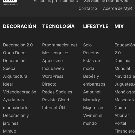
Artículos patrocinados
Servicio de Diseño web
Contacto
Acerca de MyR
DECORACIÓN
TECNOLOGÍA
LIFESTYLE
MIX
Decoracion 2.0
Programacion.net
Solo
Educación
Open Deco
Messenger.es
Recetas
2.0
Decoración
Appleismo
Estás de
Dominio
Sueca
Incubaweb
moda
Mundial
Arquitectura
WordPress
Bebés y
Navidad.e
Ideal
Directo
embarazos
Juguetes.
Videodecoración
Redes Sociales
Amor.net
Monólogo
Ayuda para
Revista Cloud
Mamuky
Mascotali
manualidades
Internet Útil
Mujeres.es
Cómo
Decoración y
Vivir en el
Ahorrar
jardines
mundo
Portal
Mimub
Financiero