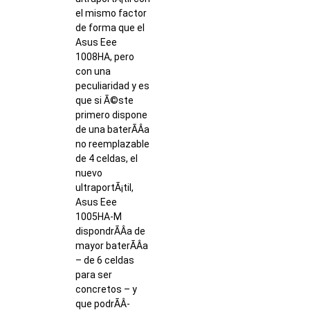
el mismo factor
de forma que el
Asus Eee
1008HA, pero
con una
peculiaridad y es
que si Ã©ste
primero dispone
de una baterÃ­Â­a
no reemplazable
de 4 celdas, el
nuevo
ultraportÃ¡til,
Asus Eee
1005HA-M
dispondrÃ­Â­a de
mayor baterÃ­Â­a
– de 6 celdas
para ser
concretos – y
que podrÃ­Â­