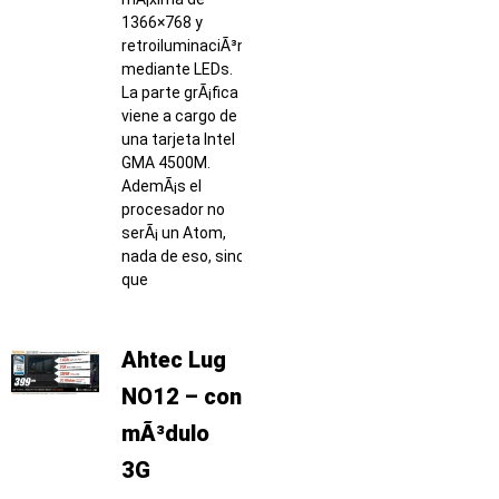
1366×768 y
retroiluminaciÃ³n
mediante LEDs.
La parte grÃ¡fica
viene a cargo de
una tarjeta Intel
GMA 4500M.
AdemÃ¡s el
procesador no
serÃ¡ un Atom,
nada de eso, sino
que
Ahtec Lug
NO12 – con
mÃ³dulo
3G