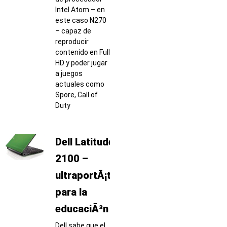
Intel Atom – en
este caso N270
– capaz de
reproducir
contenido en Full
HD y poder jugar
a juegos
actuales como
Spore, Call of
Duty
Dell Latitude
2100 –
ultraportÃ¡til
para la
educaciÃ³n
Dell sabe que el