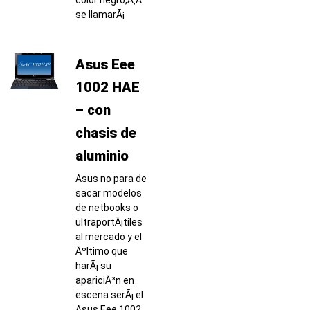
se llamarÃ¡
Asus Eee
1002 HAE
– con
chasis de
aluminio
Asus no para de
sacar modelos
de netbooks o
ultraportÃ¡tiles
al mercado y el
Ãºltimo que
harÃ¡ su
apariciÃ³n en
escena serÃ¡ el
Asus Eee 1002