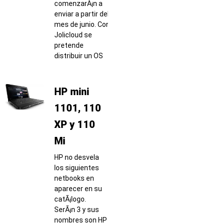
comenzarÃ¡n a
enviar a partir del
mes de junio. Con
Jolicloud se
pretende
distribuir un OS
HP mini
1101, 110
XP y 110
Mi
HP no desvela
los siguientes
netbooks en
aparecer en su
catÃ¡logo.
SerÃ¡n 3 y sus
nombres son HP