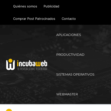
Ir
Quiénes somos
Publicidad
al
contenido
Comprar Post Patrocinados
Contacto
APLICACIONES
PRODUCTIVIDAD
SISTEMAS OPERATIVOS
WEBMASTER
Ma