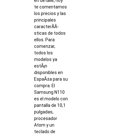
en detalle, hoy
te comentamos
los precios y las
principales
caracterÃ­Â­
sticas de todos
ellos. Para
comenzar,
todos los
modelos ya
estÃ¡n
disponibles en
EspaÃ±a para su
compra. El
Samsung N110
es el modelo con
pantalla de 10,1
pulgadas,
procesador
Atom y un
teclado de