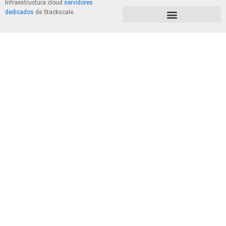
Infraestructura cloud
servidores
dedicados
de Stackscale.
PolÃ­tica de Privacidad y Cookies