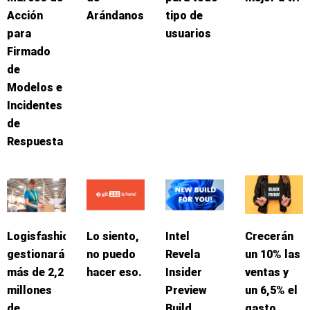
Acción
Arándanos
tipo de
para
usuarios
Firmado
de
Modelos e
Incidentes
de
Respuesta
Logisfashion
Lo siento,
Intel
Crecerán
gestionará
no puedo
Revela
un 10% las
más de 2,2
hacer eso.
Insider
ventas y
millones
Preview
un 6,5% el
de
Build
gasto