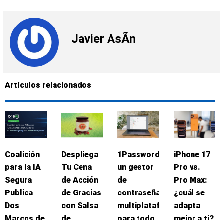
Javier AsÃ­n
Artículos relacionados
Coalición
Despliega
1Password:
iPhone 17
para la IA
Tu Cena
un gestor
Pro vs.
Segura
de Acción
de
Pro Max:
Publica
de Gracias
contraseñas
¿cuál se
Dos
con Salsa
multiplataforma
adapta
Marcos de
de
para todo
mejor a ti?