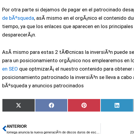
Por otra parte si dejamos de pagar en el patrocinado de
de bÃºsqueda
, asÃ­ mismo en el orgÃ¡nico el contenido d
tiempo, ya que los enlaces que aparecen en los principal
desparecerÃ¡n.
AsÃ­ mismo para estas 2 tÃ©cnicas la inversiÃ³n puede se
para un posicionamiento orgÃ¡nico nos emplearemos en l
en SEO
que optmizarÃ¡ el nuestro contenido para obtener 
posicionamiento patrocinado la inversiÃ³n se lleva a cab
bÃºsqueda y anuncios patrocinados
Compartir
Compartir
Compartir
Compa
X
Facebook
Pinterest
Linked
en
en
en
en
(Twitter)
ANTERIOR
Ant
Iomega anuncia la nueva generaciÃ³n de discos duros de escritorio y portÃ¡tiles eGo
23