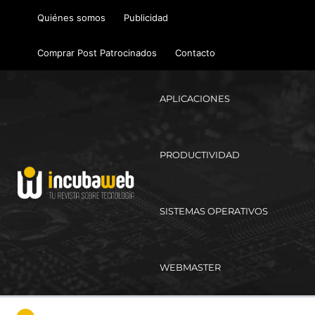
Ir
Quiénes somos
Publicidad
al
contenido
Comprar Post Patrocinados
Contacto
APLICACIONES
PRODUCTIVIDAD
SISTEMAS OPERATIVOS
WEBMASTER
Ma