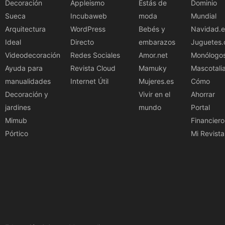
Decoración
Appleismo
Estás de
Dominio
Sueca
Incubaweb
moda
Mundial
Arquitectura
WordPress
Bebés y
Navidad.e
Ideal
Directo
embarazos
Juguetes.
Videodecoración
Redes Sociales
Amor.net
Monólogo
Ayuda para
Revista Cloud
Mamuky
Mascotali
manualidades
Internet Útil
Mujeres.es
Cómo
Decoración y
Vivir en el
Ahorrar
jardines
mundo
Portal
Mimub
Financiero
Pórtico
Mi Revista