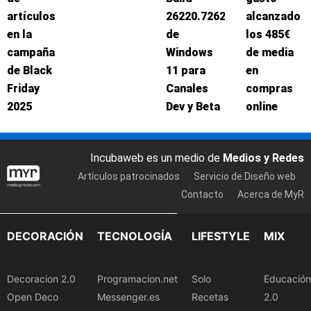
artículos
26220.7262
alcanzado
en la
de
los 485€
campaña
Windows
de media
de Black
11 para
en
Friday
Canales
compras
2025
Dev y Beta
online
Incubaweb es un medio de
Medios y Redes
Artículos patrocinados
Servicio de Diseño web
Contacto
Acerca de MyR
DECORACIÓN
TECNOLOGÍA
LIFESTYLE
MIX
Decoracion 2.0
Programacion.net
Solo
Educación
Open Deco
Messenger.es
Recetas
2.0