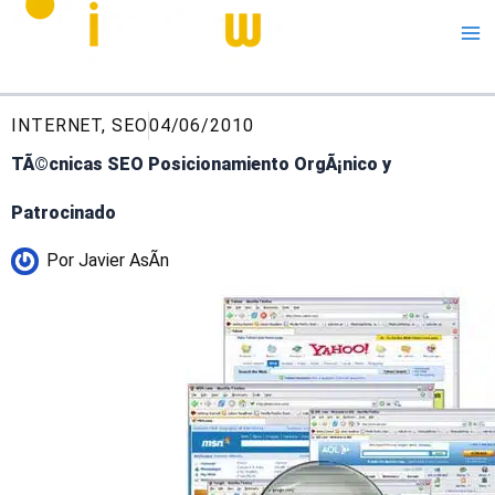
Me
INTERNET
,
SEO
04/06/2010
TÃ©cnicas SEO Posicionamiento OrgÃ¡nico y
Patrocinado
Por
Javier AsÃ­n