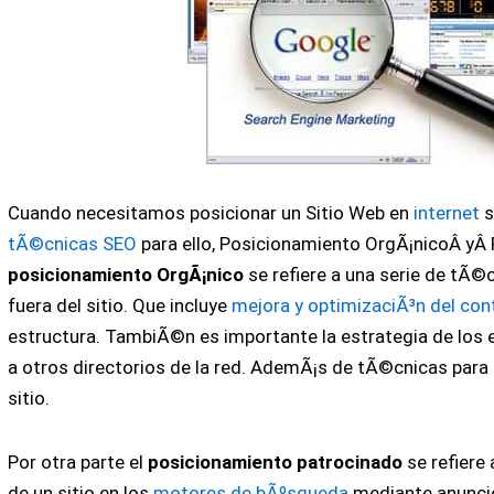
Cuando necesitamos posicionar un Sitio Web en
internet
s
tÃ©cnicas SEO
para ello, Posicionamiento OrgÃ¡nicoÂ yÂ
posicionamiento OrgÃ¡nico
se refiere a una serie de tÃ©
fuera del sitio. Que incluye
mejora y optimizaciÃ³n del con
estructura. TambiÃ©n es importante la estrategia de los e
a otros directorios de la red. AdemÃ¡s de tÃ©cnicas para 
sitio.
Por otra parte el
posicionamiento patrocinado
se refiere 
de un sitio en los
motores de bÃºsqueda
mediante anuncio