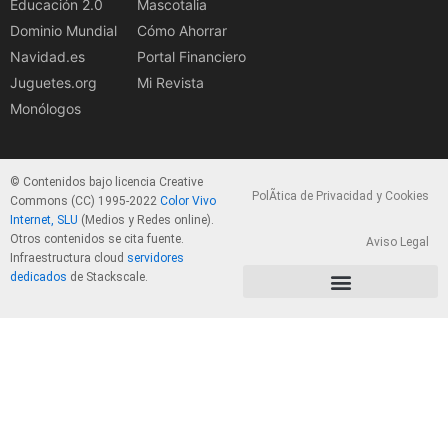
Educación 2.0
Mascotalia
Dominio Mundial
Cómo Ahorrar
Navidad.es
Portal Financiero
Juguetes.org
Mi Revista
Monólogos
© Contenidos bajo licencia Creative
PolÃ­tica de Privacidad y Cookies
Commons (CC) 1995-2022
Color Vivo
Internet, SLU
(Medios y Redes online).
Otros contenidos se cita fuente.
Aviso Legal
Infraestructura cloud
servidores
dedicados
de Stackscale.
PolÃ­tica de Privacidad y Cookies