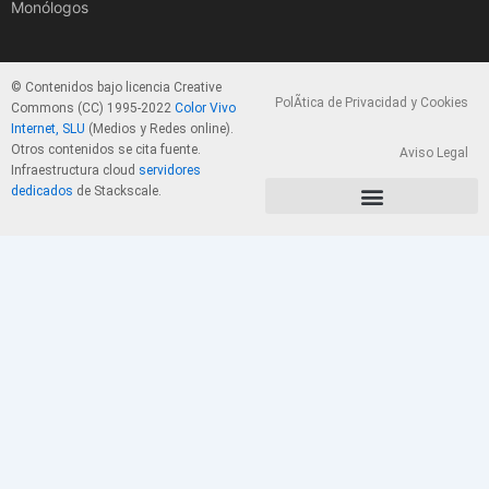
Monólogos
© Contenidos bajo licencia Creative
PolÃ­tica de Privacidad y Cookies
Commons (CC) 1995-2022
Color Vivo
Internet, SLU
(Medios y Redes online).
Otros contenidos se cita fuente.
Aviso Legal
Infraestructura cloud
servidores
dedicados
de Stackscale.
PolÃ­tica de Privacidad y Cookies