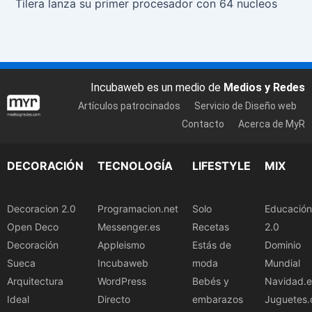
Tilera lanza su primer procesador con 64 nucleos
Incubaweb es un medio de
Medios y Redes
Artículos patrocinados
Servicio de Diseño web
Contacto
Acerca de MyR
DECORACIÓN
TECNOLOGÍA
LIFESTYLE
MIX
Decoracion 2.0
Programacion.net
Solo
Educación
Open Deco
Messenger.es
Recetas
2.0
Decoración
Appleismo
Estás de
Dominio
Sueca
Incubaweb
moda
Mundial
Arquitectura
WordPress
Bebés y
Navidad.e
Ideal
Directo
embarazos
Juguetes.