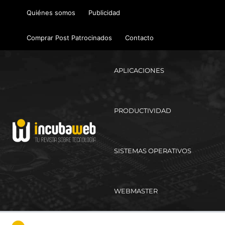
Ir
Quiénes somos
Publicidad
al
contenido
Comprar Post Patrocinados
Contacto
APLICACIONES
PRODUCTIVIDAD
SISTEMAS OPERATIVOS
WEBMASTER
Ma