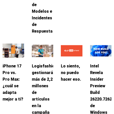
de
Modelos e
Incidentes
de
Respuesta
iPhone 17
Logisfashion
Lo siento,
Intel
Pro vs.
gestionará
no puedo
Revela
Pro Max:
más de 2,2
hacer eso.
Insider
¿cuál se
millones
Preview
adapta
de
Build
mejor a ti?
artículos
26220.7262
en la
de
campaña
Windows