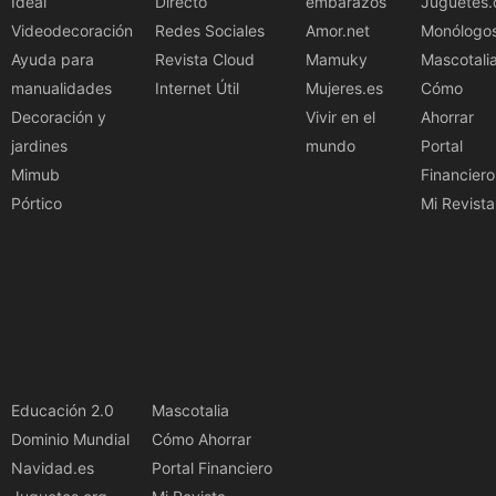
Ideal
Directo
embarazos
Juguetes.
Videodecoración
Redes Sociales
Amor.net
Monólogo
Ayuda para
Revista Cloud
Mamuky
Mascotali
manualidades
Internet Útil
Mujeres.es
Cómo
Decoración y
Vivir en el
Ahorrar
jardines
mundo
Portal
Mimub
Financiero
Pórtico
Mi Revista
Educación 2.0
Mascotalia
Dominio Mundial
Cómo Ahorrar
Navidad.es
Portal Financiero