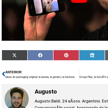
Compartir
Compartir
Compartir
Compart
X
Facebook
Pinterest
LinkedI
en
en
en
en
(Twitter)
ANTERIOR
Ant
Ideas de packaging original; la barata, la genial y la futurista
Augusto
Augusto Baldi. 24 aÃ±os. Argentino. Es
ComunicaciÃ³n social. Apasionado de la t