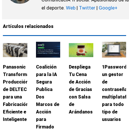
el deporte.
Web
|
Twitter
|
Google+
Artículos relacionados
Panasonic
Coalición
Despliega
1Password:
Transforma
para la IA
Tu Cena
un gestor
Producción
Segura
de Acción
de
de DELTEC
Publica
de Gracias
contraseña
para una
Dos
con Salsa
multiplataf
Fabricación
Marcos de
de
para todo
Eficiente e
Acción
Arándanos
tipo de
Inteligente
para
usuarios
Firmado