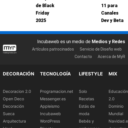
de Black
11 para
Friday
Canales
2025
Dev y Beta
Incubaweb es un medio de
Medios y Redes
Artículos patrocinados
Servicio de Diseño web
Contacto
Acerca de MyR
DECORACIÓN
TECNOLOGÍA
LIFESTYLE
MIX
Decoracion 2.0
Programacion.net
Solo
Educación
Open Deco
Messenger.es
Recetas
2.0
Decoración
Appleismo
Estás de
Dominio
Sueca
Incubaweb
moda
Mundial
Arquitectura
WordPress
Bebés y
Navidad.e