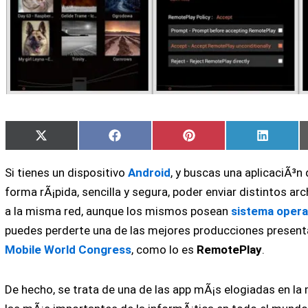
Compartir
Compartir
Compartir
Compart
X
Facebook
Pinterest
LinkedI
en
en
en
en
(Twitter)
Si tienes un dispositivo
Android
, y buscas una aplicaciÃ³n
forma rÃ¡pida, sencilla y segura, poder enviar distintos a
a la misma red, aunque los mismos posean
sistema opera
puedes perderte una de las mejores producciones present
Mobile World Congress
, como lo es
RemotePlay
.
De hecho, se trata de una de las app mÃ¡s elogiadas en la