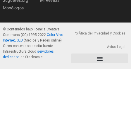
Juguetes.org
Mi Revista
Monólogos
© Contenidos bajo licencia Creative
PolÃ­tica de Privacidad y Cookies
Commons (CC) 1995-2022
Color Vivo
Internet, SLU
(Medios y Redes online).
Otros contenidos se cita fuente.
Aviso Legal
Infraestructura cloud
servidores
dedicados
de Stackscale.
PolÃ­tica de Privacidad y Cookies