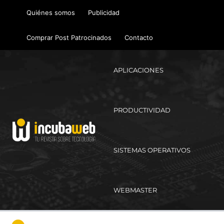
Ir
Quiénes somos
Publicidad
al
contenido
Comprar Post Patrocinados
Contacto
APLICACIONES
PRODUCTIVIDAD
SISTEMAS OPERATIVOS
WEBMASTER
Ma