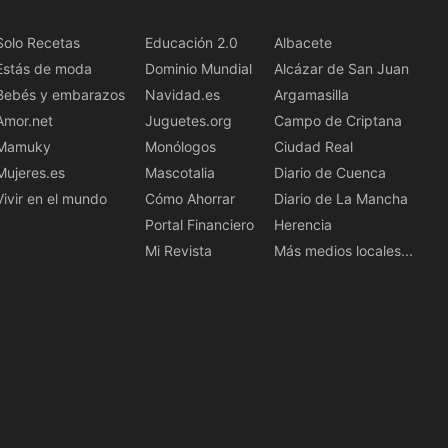
Solo Recetas
Educación 2.0
Albacete
Estás de moda
Dominio Mundial
Alcázar de San Juan
Bebés y embarazos
Navidad.es
Argamasilla
Amor.net
Juguetes.org
Campo de Criptana
Mamuky
Monólogos
Ciudad Real
Mujeres.es
Mascotalia
Diario de Cuenca
Vivir en el mundo
Cómo Ahorrar
Diario de La Mancha
Portal Financiero
Herencia
Mi Revista
Más medios locales...