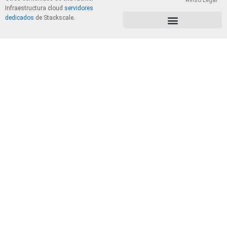
Aviso Legal
Infraestructura cloud
servidores
dedicados
de Stackscale.
PolÃ­tica de Privacidad y Cookies