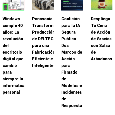
Windows
Panasonic
Coalición
Despliega
cumple 40
Transforma
para la IA
Tu Cena
años: La
Producción
Segura
de Acción
revolución
de DELTEC
Publica
de Gracias
del
para una
Dos
con Salsa
escritorio
Fabricación
Marcos de
de
digital que
Eficiente e
Acción
Arándanos
cambió
Inteligente
para
para
Firmado
siempre la
de
informática
Modelos e
personal
Incidentes
de
Respuesta