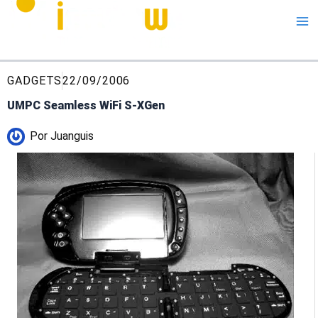
Me
GADGETS
22/09/2006
UMPC Seamless WiFi S-XGen
Por
Juanguis