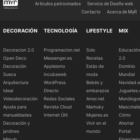
Artículos patrocinados
Servicio de Diseño web
Contacto
Acerca de MyR
DECORACIÓN
TECNOLOGÍA
LIFESTYLE
MIX
Decoracion 2.0
Programacion.net
Solo
Educación
Open Deco
Messenger.es
Recetas
2.0
Decoración
Appleismo
Estás de
Dominio
Sueca
Incubaweb
moda
Mundial
Arquitectura
WordPress
Bebés y
Navidad.e
Ideal
Directo
embarazos
Juguetes.
Videodecoración
Redes Sociales
Amor.net
Monólogo
Ayuda para
Revista Cloud
Mamuky
Mascotali
manualidades
Internet Útil
Mujeres.es
Cómo
Decoración y
Vivir en el
Ahorrar
jardines
mundo
Portal
Mimub
Financiero