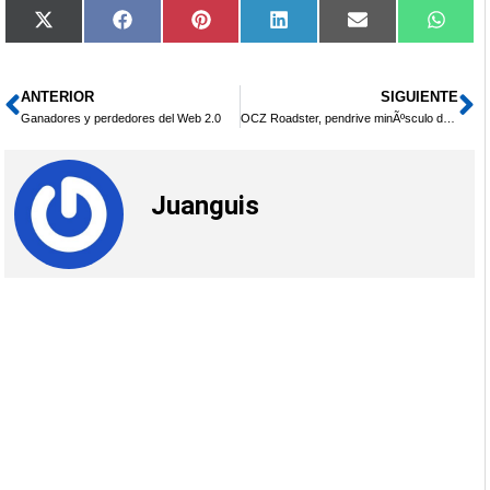
Compartir
Compartir
Compartir
Compartir
Compartir
Compa
X
Facebook
Pinterest
LinkedIn
Email
What
en
en
en
en
en
en
(Twitter)
ANTERIOR
SIGUIENTE
Ant
Si
Ganadores y perdedores del Web 2.0
OCZ Roadster, pendrive minÃºsculo de 1GB
Juanguis