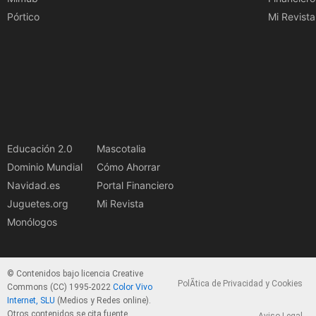
Pórtico
Mi Revista
Educación 2.0
Mascotalia
Dominio Mundial
Cómo Ahorrar
Navidad.es
Portal Financiero
Juguetes.org
Mi Revista
Monólogos
© Contenidos bajo licencia Creative
PolÃ­tica de Privacidad y Cookies
Commons (CC) 1995-2022
Color Vivo
Internet, SLU
(Medios y Redes online).
Otros contenidos se cita fuente.