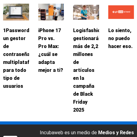
1Password:
iPhone 17
Logisfashion
Lo siento,
un gestor
Pro vs.
gestionará
no puedo
de
Pro Max:
más de 2,2
hacer eso.
contraseñas
¿cuál se
millones
multiplataforma
adapta
de
para todo
mejor a ti?
artículos
tipo de
en la
usuarios
campaña
de Black
Friday
2025
Incubaweb es un medio de
Medios y Redes