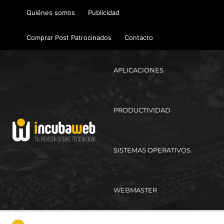
Ir
Quiénes somos
Publicidad
al
contenido
Comprar Post Patrocinados
Contacto
APLICACIONES
PRODUCTIVIDAD
SISTEMAS OPERATIVOS
WEBMASTER
Ma