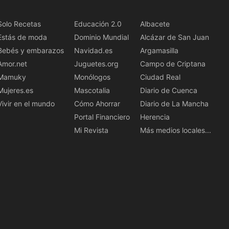
Solo Recetas
Educación 2.0
Albacete
Estás de moda
Dominio Mundial
Alcázar de San Juan
Bebés y embarazos
Navidad.es
Argamasilla
Amor.net
Juguetes.org
Campo de Criptana
Mamuky
Monólogos
Ciudad Real
Mujeres.es
Mascotalia
Diario de Cuenca
Vivir en el mundo
Cómo Ahorrar
Diario de La Mancha
Portal Financiero
Herencia
Mi Revista
Más medios locales...