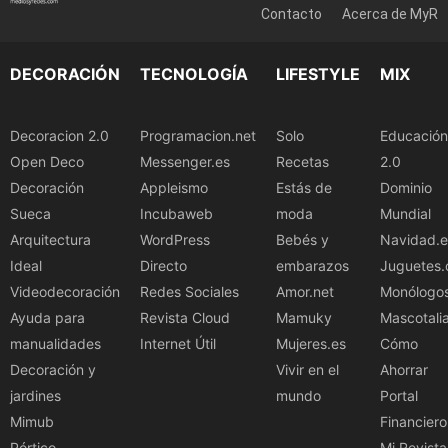
Contacto
Acerca de MyR
DECORACIÓN
TECNOLOGÍA
LIFESTYLE
MIX
Decoracion 2.0
Programacion.net
Solo
Educación
Open Deco
Messenger.es
Recetas
2.0
Decoración
Appleismo
Estás de
Dominio
Sueca
Incubaweb
moda
Mundial
Arquitectura
WordPress
Bebés y
Navidad.e
Ideal
Directo
embarazos
Juguetes.
Videodecoración
Redes Sociales
Amor.net
Monólogo
Ayuda para
Revista Cloud
Mamuky
Mascotali
manualidades
Internet Útil
Mujeres.es
Cómo
Decoración y
Vivir en el
Ahorrar
jardines
mundo
Portal
Mimub
Financiero
Pórtico
Mi Revista