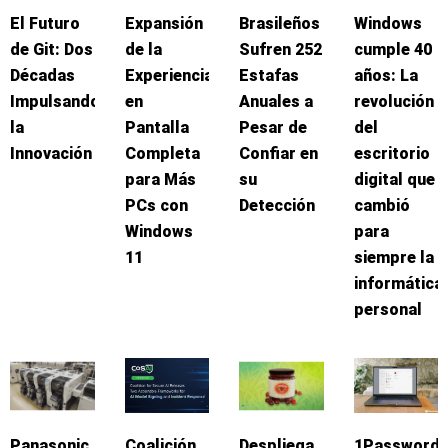
El Futuro
Expansión
Brasileños
Windows
de Git: Dos
de la
Sufren 252
cumple 40
Décadas
Experiencia
Estafas
años: La
Impulsando
en
Anuales a
revolución
la
Pantalla
Pesar de
del
Innovación
Completa
Confiar en
escritorio
para Más
su
digital que
PCs con
Detección
cambió
Windows
para
11
siempre la
informática
personal
Panasonic
Coalición
Despliega
1Password: