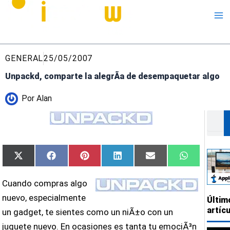
Me
GENERAL
25/05/2007
Unpackd, comparte la alegrÃ­a de desempaquetar algo
Por
Alan
Buscar
Compartir
Compartir
Compartir
Compartir
Compartir
Compartir
X
Facebook
Pinterest
LinkedIn
Email
WhatsApp
en
en
en
en
en
en
(Twitter)
Cuando compras algo
nuevo, especialmente
Últim
artíc
un gadget, te sientes como un niÃ±o con un
juguete nuevo. En ocasiones es tanta tu emociÃ³n