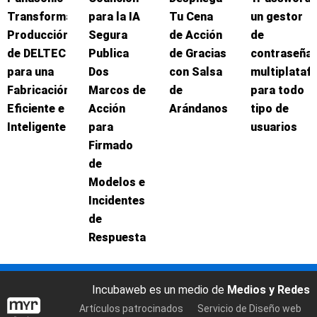
Transforma
para la IA
Tu Cena
un gestor
Producción
Segura
de Acción
de
de DELTEC
Publica
de Gracias
contraseña
para una
Dos
con Salsa
multiplataf
Fabricación
Marcos de
de
para todo
Eficiente e
Acción
Arándanos
tipo de
Inteligente
para
usuarios
Firmado
de
Modelos e
Incidentes
de
Respuesta
Incubaweb es un medio de
Medios y Redes
Artículos patrocinados
Servicio de Diseño web