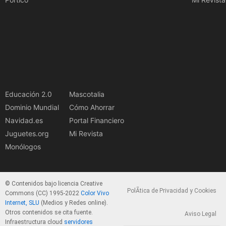
Educación 2.0
Mascotalia
Dominio Mundial
Cómo Ahorrar
Navidad.es
Portal Financiero
Juguetes.org
Mi Revista
Monólogos
© Contenidos bajo licencia Creative
PolÃ­tica de Privacidad y Cookies
Commons (CC) 1995-2022
Color Vivo
Internet, SLU
(Medios y Redes online).
Otros contenidos se cita fuente.
Aviso Legal
Infraestructura cloud
servidores