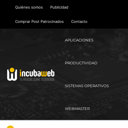
Ir
Quiénes somos
Publicidad
al
contenido
Comprar Post Patrocinados
Contacto
APLICACIONES
PRODUCTIVIDAD
SISTEMAS OPERATIVOS
WEBMASTER
Ma