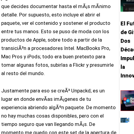
que decides documentar hasta el mÃ¡s mÃ­nimo
detalle. Por supuesto, esto incluye el abrir el
paquete, ver el contenido y sostener el producto
El Fu
entre tus manos. Esto se puso de moda con los
de Gi
productos de Apple, sobre todo a partir de la
Dos
transiciÃ³n a procesadores Intel. MacBooks Pro,
Déca
Mac Pros y iPods; todo era buen pretexto para
Impu
tomar algunas fotos, subirlas a Flickr y presumirle
la
al resto del mundo.
Inno
Justamente para eso se creÃ³ Unpackd; es un
lugar en donde envÃ­as imÃ¡genes de tu
experiencia abriendo algÃºn paquete. De momento
no hay muchas cosas disponibles, pero con el
tiempo seguro que van llegando mÃ¡s. De
momento me quedo con este set de la apertura de