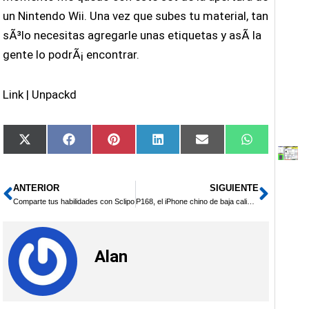
un Nintendo Wii. Una vez que subes tu material, tan
sÃ³lo necesitas agregarle unas etiquetas y asÃ­ la
gente lo podrÃ¡ encontrar.
Link | Unpackd
Compartir
Compartir
Compartir
Compartir
Compartir
Compartir
X
Facebook
Pinterest
LinkedIn
Email
WhatsApp
en
en
en
en
en
en
(Twitter)
ANTERIOR
SIGUIENTE
Ant
Sigui
Comparte tus habilidades con Sclipo
P168, el iPhone chino de baja calidad
Alan