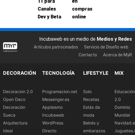
11 para
en
Canales
compras
Dev y Beta
online
Incubaweb es un medio de
Medios y Redes
Artículos patrocinados
Servicio de Diseño web
Contacto
Acerca de MyR
DECORACIÓN
TECNOLOGÍA
LIFESTYLE
MIX
Decoracion 2.0
Programacion.net
Solo
Educación
Open Deco
Messenger.es
Recetas
2.0
Decoración
Appleismo
Estás de
Dominio
Sueca
Incubaweb
moda
Mundial
Arquitectura
WordPress
Bebés y
Navidad.e
Ideal
Directo
embarazos
Juguetes.