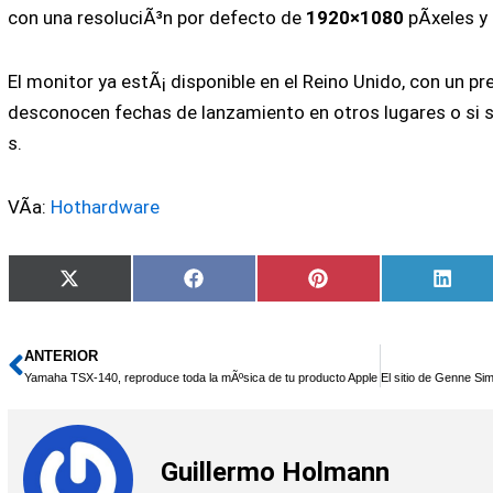
con una resoluciÃ³n por defecto de
1920×1080
pÃ­xeles y
El monitor ya estÃ¡ disponible en el Reino Unido, con un pr
desconocen fechas de lanzamiento en otros lugares o si s
s.
VÃ­a:
Hothardware
Compartir
Compartir
Compartir
Comp
X
Facebook
Pinterest
Linke
en
en
en
en
(Twitter)
ANTERIOR
Ant
Yamaha TSX-140, reproduce toda la mÃºsica de tu producto Apple
Guillermo Holmann