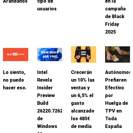
Arándanos
tipo de
en la
usuarios
campaña
de Black
Friday
2025
Lo siento,
Intel
Crecerán
Autónomos
no puedo
Revela
un 10% las
Prefieren
hacer eso.
Insider
ventas y
Efectivo
Preview
un 6,5% el
por
Build
gasto
Huelga de
26220.7262
alcanzado
TPV en
de
los 485€
Toda
Windows
de media
España