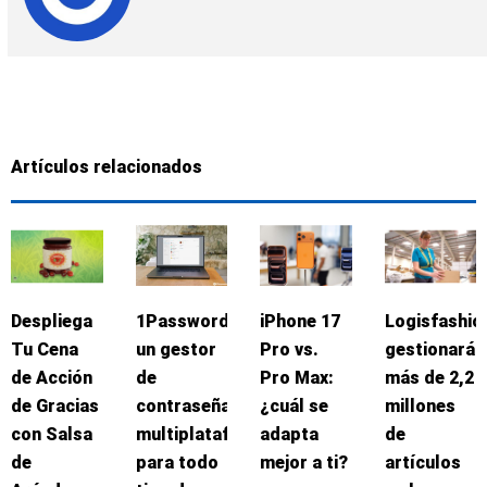
Artículos relacionados
Despliega
1Password:
iPhone 17
Logisfashio
Tu Cena
un gestor
Pro vs.
gestionará
de Acción
de
Pro Max:
más de 2,2
de Gracias
contraseñas
¿cuál se
millones
con Salsa
multiplataforma
adapta
de
de
para todo
mejor a ti?
artículos