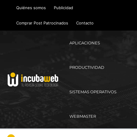
Ir
Quiénes somos
Publicidad
al
contenido
Comprar Post Patrocinados
Contacto
APLICACIONES
PRODUCTIVIDAD
SISTEMAS OPERATIVOS
WEBMASTER
Ma