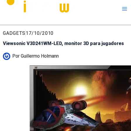
Me
GADGETS
17/10/2010
Viewsonic V3D241WM-LED, monitor 3D para jugadores
Por
Guillermo Holmann