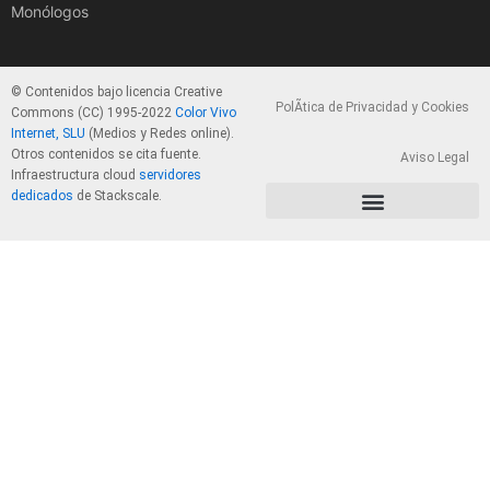
Monólogos
© Contenidos bajo licencia Creative
PolÃ­tica de Privacidad y Cookies
Commons (CC) 1995-2022
Color Vivo
Internet, SLU
(Medios y Redes online).
Otros contenidos se cita fuente.
Aviso Legal
Infraestructura cloud
servidores
dedicados
de Stackscale.
PolÃ­tica de Privacidad y Cookies