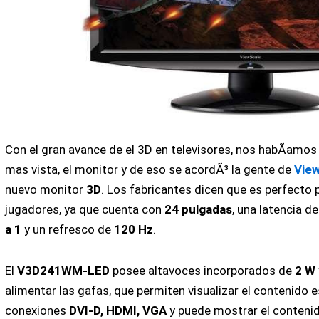
Con el gran avance de el 3D en televisores, nos habÃ­amos
mas vista, el monitor y de eso se acordÃ³ la gente de
Vie
nuevo monitor
3D
. Los fabricantes dicen que es perfecto p
jugadores, ya que cuenta con
24 pulgadas
, una latencia d
a 1
y un refresco de
120 Hz
.
El
V3D241WM-LED
posee altavoces incorporados de
2 W
alimentar las gafas, que permiten visualizar el contenido 
conexiones
DVI-D, HDMI, VGA
y puede mostrar el conteni