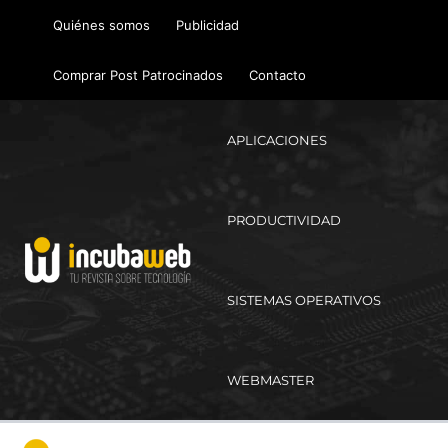
Ir
Quiénes somos
Publicidad
al
contenido
Comprar Post Patrocinados
Contacto
APLICACIONES
PRODUCTIVIDAD
SISTEMAS OPERATIVOS
WEBMASTER
Ma