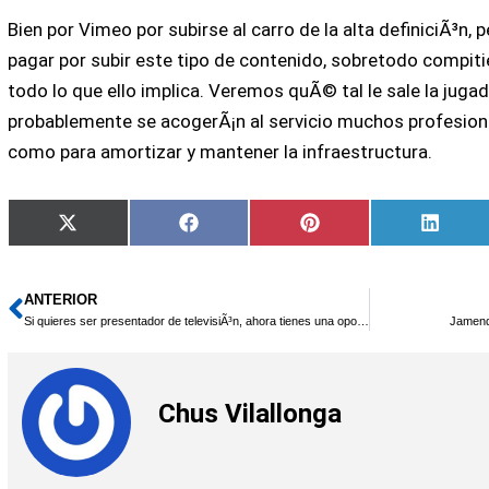
Bien por Vimeo por subirse al carro de la alta definiciÃ³n, 
pagar por subir este tipo de contenido, sobretodo compit
todo lo que ello implica. Veremos quÃ© tal le sale la jugad
probablemente se acogerÃ¡n al servicio muchos profesional
como para amortizar y mantener la infraestructura.
Compartir
Compartir
Compartir
Compa
X
Facebook
Pinterest
Linked
en
en
en
en
(Twitter)
ANTERIOR
Ant
Si quieres ser presentador de televisiÃ³n, ahora tienes una oportunidad en la red
Jamendo
Chus Vilallonga