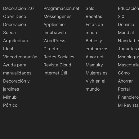
Decoracion 2.0
Programacion.net
Solo
Educación
Open Deco
Messenger.es
Recetas
2.0
Decoración
Appleismo
Estás de
Dominio
Sueca
Incubaweb
moda
Mundial
Arquitectura
WordPress
Bebés y
Navidad.e
Ideal
Directo
embarazos
Juguetes.
Videodecoración
Redes Sociales
Amor.net
Monólogo
Ayuda para
Revista Cloud
Mamuky
Mascotali
manualidades
Internet Útil
Mujeres.es
Cómo
Decoración y
Vivir en el
Ahorrar
jardines
mundo
Portal
Mimub
Financiero
Pórtico
Mi Revista