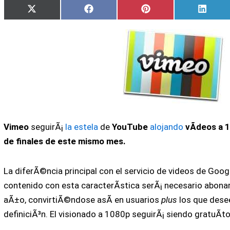
Compartir
Compartir
Compartir
Compa
X
Facebook
Pinterest
Linked
en
en
en
en
(Twitter)
Vimeo
seguirÃ¡
la estela
de
YouTube
alojando
vÃ­deos a 1
de finales de este mismo mes.
La diferÃ©ncia principal con el servicio de videos de Googl
contenido con esta caracterÃ­stica serÃ¡ necesario abonar
aÃ±o, convirtiÃ©ndose asÃ­ en usuarios
plus
los que desee
definiciÃ³n. El visionado a 1080p seguirÃ¡ siendo gratuÃ­to