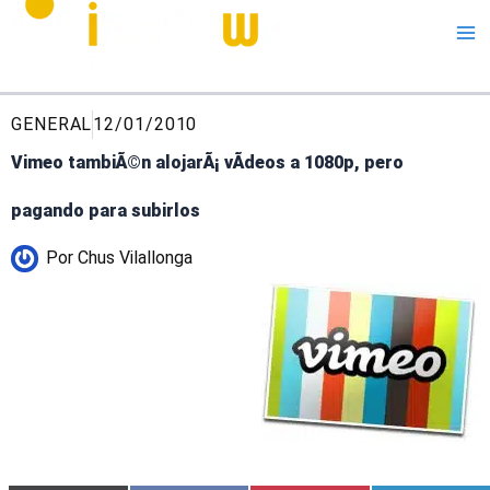
Me
GENERAL
12/01/2010
Vimeo tambiÃ©n alojarÃ¡ vÃ­deos a 1080p, pero
pagando para subirlos
Por
Chus Vilallonga