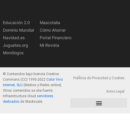
Educación 2.0
Mascotalia
Dominio Mundial
Cómo Ahorrar
Navidad.es
Portal Financiero
Juguetes.org
Mi Revista
Monólogos
© Contenidos bajo licencia Creative
PolÃ­tica de Privacidad y Cookies
Commons (CC) 1995-2022
Color Vivo
Internet, SLU
(Medios y Redes online).
Otros contenidos se cita fuente.
Aviso Legal
Infraestructura cloud
servidores
dedicados
de Stackscale.
PolÃ­tica de Privacidad y Cookies