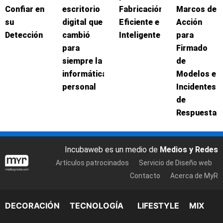
Confiar en
escritorio
Fabricación
Marcos de
su
digital que
Eficiente e
Acción
Detección
cambió
Inteligente
para
para
Firmado
siempre la
de
informática
Modelos e
personal
Incidentes
de
Respuesta
Incubaweb es un medio de
Medios y Redes
Artículos patrocinados
Servicio de Diseño web
Contacto
Acerca de MyR
DECORACIÓN
TECNOLOGÍA
LIFESTYLE
MIX