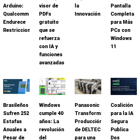
Arduino:
visor de
la
Pantalla
Qualcomm
PDFs
Innovación
Completa
Endurece
gratuito
para Más
Restricciones
que se
PCs con
refuerza
Windows
con IA y
11
funciones
avanzadas
Brasileños
Windows
Panasonic
Coalición
Sufren 252
cumple 40
Transforma
para la IA
Estafas
años: La
Producción
Segura
Anuales a
revolución
de DELTEC
Publica
Pesar de
del
para una
Dos