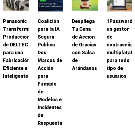
Panasonic
Coalición
Despliega
1Password:
Transforma
para la IA
Tu Cena
un gestor
Producción
Segura
de Acción
de
de DELTEC
Publica
de Gracias
contraseña
para una
Dos
con Salsa
multiplataf
Fabricación
Marcos de
de
para todo
Eficiente e
Acción
Arándanos
tipo de
Inteligente
para
usuarios
Firmado
de
Modelos e
Incidentes
de
Respuesta