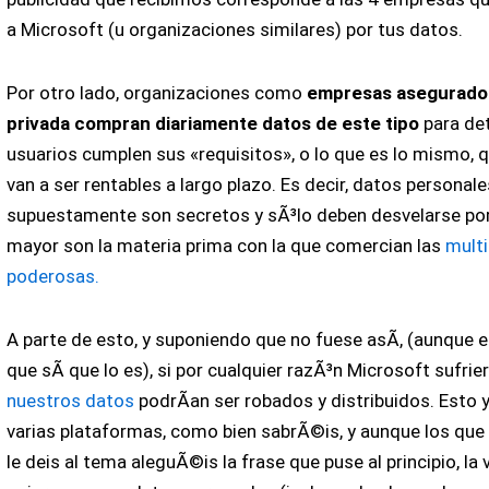
a Microsoft (u organizaciones similares) por tus datos.
Por otro lado, organizaciones como
empresas asegurador
privada compran diariamente datos de este tipo
para de
usuarios cumplen sus «requisitos», o lo que es lo mismo, 
van a ser rentables a largo plazo. Es decir, datos personal
supuestamente son secretos y sÃ³lo deben desvelarse po
mayor son la materia prima con la que comercian las
mult
poderosas.
A parte de esto, y suponiendo que no fuese asÃ­, (aunque
que sÃ­ que lo es), si por cualquier razÃ³n Microsoft sufrie
nuestros datos
podrÃ­an ser robados y distribuidos. Esto 
varias plataformas, como bien sabrÃ©is, y aunque los qu
le deis al tema aleguÃ©is la frase que puse al principio, la