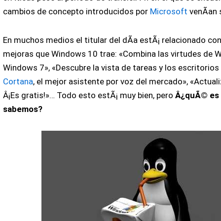
cambios de concepto introducidos por
Microsoft
venÃ­an 
En muchos medios el titular del dÃ­a estÃ¡ relacionado co
mejoras que Windows 10 trae: «Combina las virtudes de 
Windows 7», «Descubre la vista de tareas y los escritorios 
Cortana
, el mejor asistente por voz del mercado», «Actua
Â¡Es gratis!»… Todo esto estÃ¡ muy bien, pero
Â¿quÃ© es 
sabemos?