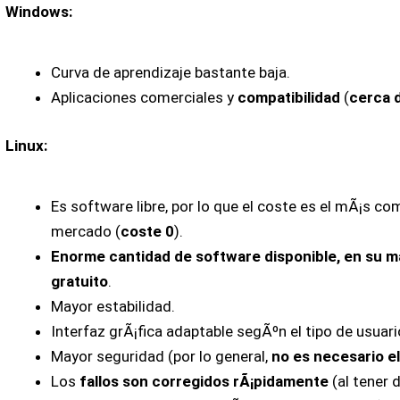
Windows:
Curva de aprendizaje bastante baja.
Aplicaciones comerciales y
compatibilidad
(
cerca 
Linux:
Es software libre, por lo que el coste es el mÃ¡s co
mercado (
coste 0
).
Enorme cantidad de software disponible, en su ma
gratuito
.
Mayor estabilidad.
Interfaz grÃ¡fica adaptable segÃºn el tipo de usuari
Mayor seguridad (por lo general,
no es necesario el
Los
fallos son corregidos rÃ¡pidamente
(al tener d