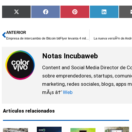
Compartir
Compartir
Compartir
Compartir
X
Facebook
Pinterest
LinkedIn
en
en
en
en
(Twitter)
ANTERIOR
Ant
Empresa de intercambio de Bitcoin bitFlyer levanta 4 millones
La nueva versiÃ³n de Andr
Notas Incubaweb
Content and Social Media Director de Co
sobre emprendedores, startups, comuni
marketing, redes sociales, blogs, apps m
mÃ¡s â†’
Web
Artículos relacionados