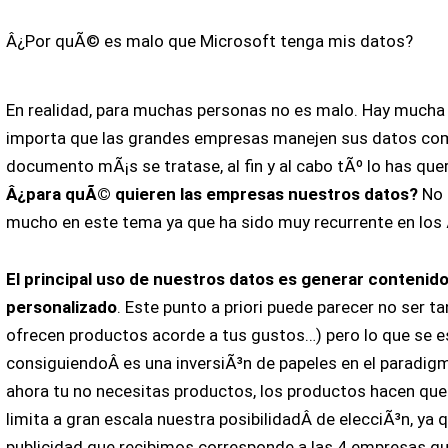
Â¿Por quÃ© es malo que Microsoft tenga mis datos?
En realidad, para muchas personas no es malo. Hay mucha 
importa que las grandes empresas manejen sus datos com
documento mÃ¡s se tratase, al fin y al cabo tÃº lo has quer
Â¿para quÃ© quieren las empresas nuestros datos?
No 
mucho en este tema ya que ha sido muy recurrente en los
El principal uso de nuestros datos es generar contenido 
personalizado
. Este punto a priori puede parecer no ser ta
ofrecen productos acorde a tus gustos…) pero lo que se e
consiguiendoÂ es una inversiÃ³n de papeles en el paradig
ahora tu no necesitas productos, los productos hacen que 
limita a gran escala nuestra posibilidadÂ de elecciÃ³n, ya q
publicidad que recibimos corresponde a las 4 empresas 