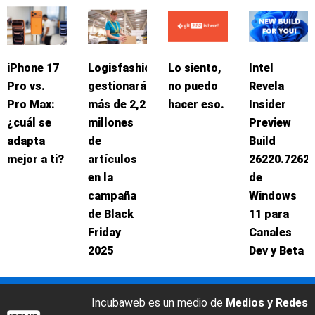
iPhone 17
Logisfashion
Lo siento,
Intel
Pro vs.
gestionará
no puedo
Revela
Pro Max:
más de 2,2
hacer eso.
Insider
¿cuál se
millones
Preview
adapta
de
Build
mejor a ti?
artículos
26220.7262
en la
de
campaña
Windows
de Black
11 para
Friday
Canales
2025
Dev y Beta
Incubaweb es un medio de
Medios y Redes