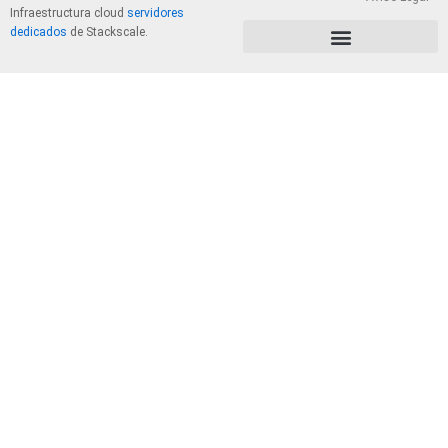
Infraestructura cloud
servidores
dedicados
de Stackscale.
PolÃ­tica de Privacidad y Cookies