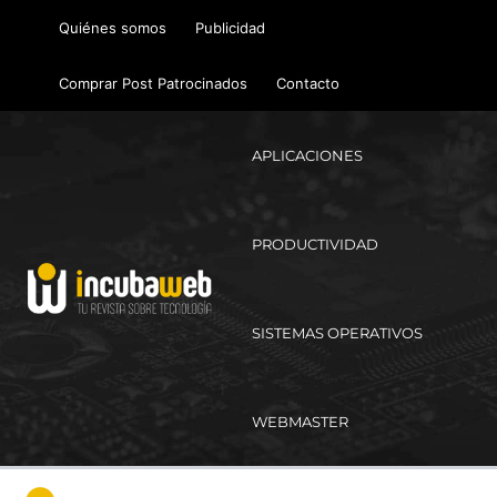
Ir
Quiénes somos
Publicidad
al
contenido
Comprar Post Patrocinados
Contacto
APLICACIONES
PRODUCTIVIDAD
SISTEMAS OPERATIVOS
WEBMASTER
Ma