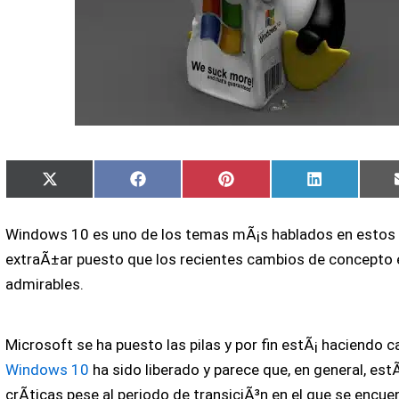
Compartir
Compartir
Compartir
Compartir
X
Facebook
Pinterest
LinkedIn
en
en
en
en
(Twitter)
Windows 10 es uno de los temas mÃ¡s hablados en estos d
extraÃ±ar puesto que los recientes cambios de concepto
admirables.
Microsoft se ha puesto las pilas y por fin estÃ¡ haciendo c
Windows 10
ha sido liberado y parece que, en general, est
crÃ­ticas pese al periodo de transiciÃ³n en el que se encuen