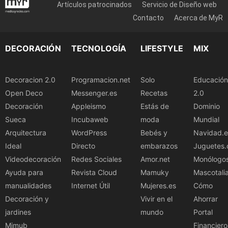
Artículos patrocinados
Servicio de Diseño web
Contacto
Acerca de MyR
DECORACIÓN
TECNOLOGÍA
LIFESTYLE
MIX
Decoracion 2.0
Programacion.net
Solo
Educación
Open Deco
Messenger.es
Recetas
2.0
Decoración
Appleismo
Estás de
Dominio
Sueca
Incubaweb
moda
Mundial
Arquitectura
WordPress
Bebés y
Navidad.e
Ideal
Directo
embarazos
Juguetes.
Videodecoración
Redes Sociales
Amor.net
Monólogo
Ayuda para
Revista Cloud
Mamuky
Mascotali
manualidades
Internet Útil
Mujeres.es
Cómo
Decoración y
Vivir en el
Ahorrar
jardines
mundo
Portal
Mimub
Financiero