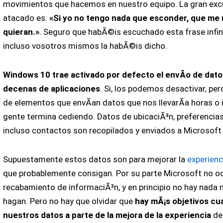
movimientos que hacemos en nuestro equipo. La gran excu
atacado es:
«Si yo no tengo nada que esconder, que me 
quieran.»
. Seguro que habÃ©is escuchado esta frase infin
incluso vosotros mismos la habÃ©is dicho.
Windows 10 trae activado por defecto el envÃ­o de dato
decenas de aplicaciones
. Si, los podemos desactivar, per
de elementos que envÃ­an datos que nos llevarÃ­a horas o in
gente termina cediendo. Datos de ubicaciÃ³n, preferencia
incluso contactos son recopilados y enviados a Microsoft
Supuestamente estos datos son para mejorar la
experienc
que probablemente consigan. Por su parte Microsoft no oc
recabamiento de informaciÃ³n, y en principio no hay nada 
hagan. Pero no hay que olvidar que
hay mÃ¡s objetivos cu
nuestros datos a parte de la mejora de la experiencia
del