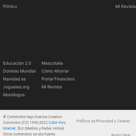
Pórtico
Mi Revista
Educación 2.0
Mascotalia
Dominio Mundial
Cómo Ahorrar
Navidad.es
Portal Financiero
Juguetes.org
Mi Revista
Monólogos
© Contenidos bajo licencia Creative
PolÃ­tica de Privacidad y Cookies
Commons (CC) 1995-2022
Color Vivo
Internet, SLU
(Medios y Redes online).
Otros contenidos se cita fuente.
Aviso Legal