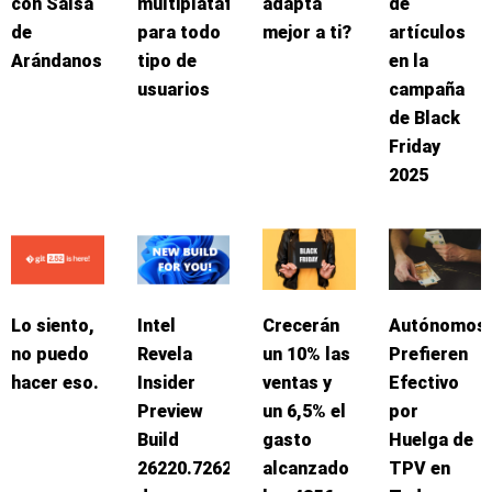
con Salsa
multiplataforma
adapta
de
de
para todo
mejor a ti?
artículos
Arándanos
tipo de
en la
usuarios
campaña
de Black
Friday
2025
Lo siento,
Intel
Crecerán
Autónomos
no puedo
Revela
un 10% las
Prefieren
hacer eso.
Insider
ventas y
Efectivo
Preview
un 6,5% el
por
Build
gasto
Huelga de
26220.7262
alcanzado
TPV en