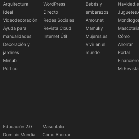
Arquitectura
WordPress
Bebés y
Navidad.e
Ideal
Directo
embarazos
Juguetes.
Videodecoración
Redes Sociales
Amor.net
Monólogo
Ayuda para
Revista Cloud
Mamuky
Mascotali
manualidades
Internet Útil
Mujeres.es
Cómo
Decoración y
Vivir en el
Ahorrar
jardines
mundo
Portal
Mimub
Financiero
Pórtico
Mi Revista
Educación 2.0
Mascotalia
Dominio Mundial
Cómo Ahorrar