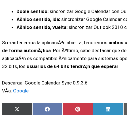
Doble sentido:
sincronizar Google Calendar con Out
Ãšnico sentido, ida:
sincronizar Google Calendar c
Ãšnico sentido, vuelta:
sincronizar Outlook 2010 c
Si mantenemos la aplicaciÃ³n abierta, tendremos
ambos c
de forma automÃ¡tica
. Por Ãºltimo, cabe destacar que 
aplicaciÃ³n es compatible Ãºnicamente para sistemas ope
32 bits, los
usuarios de 64 bits tendrÃ¡n que esperar
.
Descarga: Google Calendar Sync 0.9.3.6
VÃ­a:
Google
Compartir
Compartir
Compartir
Compart
X
Facebook
Pinterest
LinkedI
en
en
en
en
(Twitter)