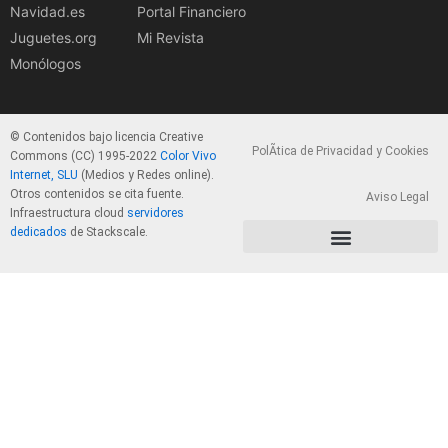
Navidad.es
Portal Financiero
Juguetes.org
Mi Revista
Monólogos
© Contenidos bajo licencia Creative
PolÃ­tica de Privacidad y Cookies
Commons (CC) 1995-2022
Color Vivo
Internet, SLU
(Medios y Redes online).
Otros contenidos se cita fuente.
Aviso Legal
Infraestructura cloud
servidores
dedicados
de Stackscale.
PolÃ­tica de Privacidad y Cookies