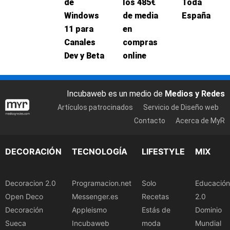
de
los 485€
Toda
Windows
de media
España
11 para
en
Canales
compras
Dev y Beta
online
Incubaweb es un medio de
Medios y Redes
Artículos patrocinados
Servicio de Diseño web
Contacto
Acerca de MyR
DECORACIÓN
TECNOLOGÍA
LIFESTYLE
MIX
Decoracion 2.0
Programacion.net
Solo
Educación
Open Deco
Messenger.es
Recetas
2.0
Decoración
Appleismo
Estás de
Dominio
Sueca
Incubaweb
moda
Mundial