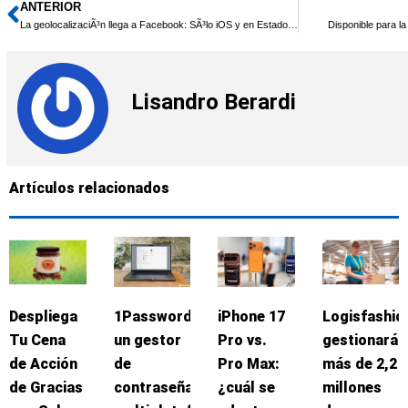
ANTERIOR
Ant
La geolocalizaciÃ³n llega a Facebook: SÃ³lo iOS y en Estados Unidos
Disponible para l
Lisandro Berardi
Artículos relacionados
Despliega
1Password:
iPhone 17
Logisfashio
Tu Cena
un gestor
Pro vs.
gestionará
de Acción
de
Pro Max:
más de 2,2
de Gracias
contraseñas
¿cuál se
millones