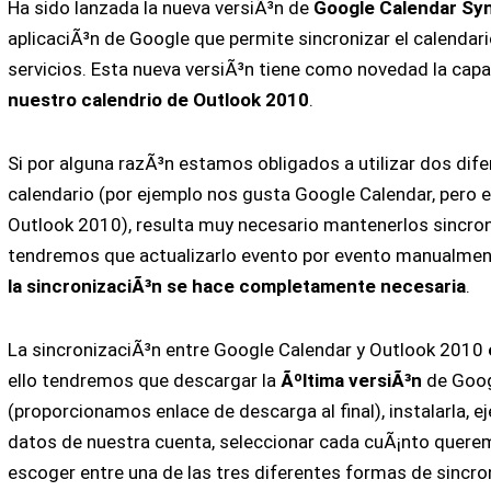
Ha sido lanzada la nueva versiÃ³n de
Google Calendar Syn
aplicaciÃ³n de Google que permite sincronizar el calendar
servicios. Esta nueva versiÃ³n tiene como novedad la cap
nuestro calendrio de Outlook 2010
.
Si por alguna razÃ³n estamos obligados a utilizar dos dife
calendario (por ejemplo nos gusta Google Calendar, pero 
Outlook 2010), resulta muy necesario mantenerlos sincron
tendremos que actualizarlo evento por evento manualment
la sincronizaciÃ³n se hace completamente necesaria
.
La sincronizaciÃ³n entre Google Calendar y Outlook 2010
ello tendremos que descargar la
Ãºltima versiÃ³n
de Goog
(proporcionamos enlace de descarga al final), instalarla, ej
datos de nuestra cuenta, seleccionar cada cuÃ¡nto quere
escoger entre una de las tres diferentes formas de sincron