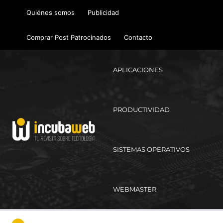
Ir
Quiénes somos
Publicidad
al
contenido
Comprar Post Patrocinados
Contacto
APLICACIONES
PRODUCTIVIDAD
SISTEMAS OPERATIVOS
WEBMASTER
Ma