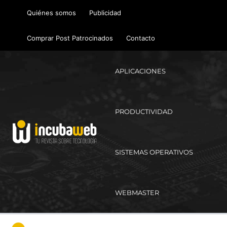
Ir
Quiénes somos
Publicidad
al
contenido
Comprar Post Patrocinados
Contacto
APLICACIONES
PRODUCTIVIDAD
SISTEMAS OPERATIVOS
WEBMASTER
Ma