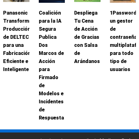
Panasonic
Coalición
Despliega
1Password:
Transforma
para la IA
Tu Cena
un gestor
Producción
Segura
de Acción
de
de DELTEC
Publica
de Gracias
contraseña
para una
Dos
con Salsa
multiplataf
Fabricación
Marcos de
de
para todo
Eficiente e
Acción
Arándanos
tipo de
Inteligente
para
usuarios
Firmado
de
Modelos e
Incidentes
de
Respuesta