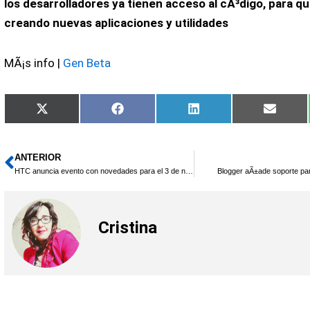
los desarrolladores ya tienen acceso al cÃ³digo, para q
creando nuevas aplicaciones y utilidades
MÃ¡s info |
Gen Beta
Compartir
Compartir
Compartir
Compar
X
Facebook
LinkedIn
Email
en
en
en
en
(Twitter)
ANTERIOR
Ant
HTC anuncia evento con novedades para el 3 de noviembre
Blogger aÃ±ade soporte par
Cristina