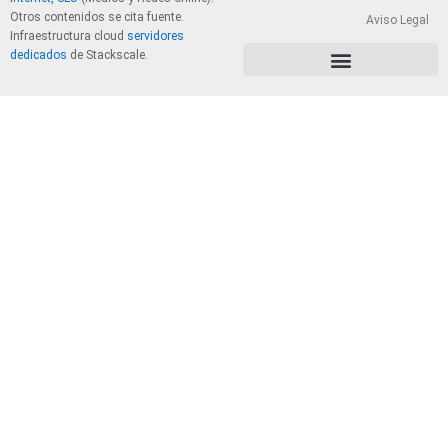
Otros contenidos se cita fuente.
Aviso Legal
Infraestructura cloud
servidores
dedicados
de Stackscale.
PolÃ­tica de Privacidad y Cookies