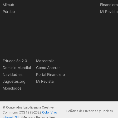
Mimub
Financiero
Pórtico
Mi Revista
Educación 2.0
Mascotalia
Dominio Mundial
Cómo Ahorrar
Navidad.es
Portal Financiero
Juguetes.org
Mi Revista
Monólogos
© Contenidos bajo licencia Creative
PolÃ­tica de Privacidad y Cookies
Commons (CC) 1995-2022
Color Vivo
Internet, SLU
(Medios y Redes online).