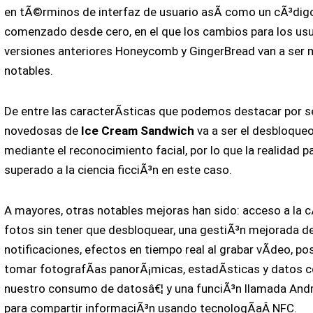
en tÃ©rminos de interfaz de usuario asÃ­ como un cÃ³dig
comenzado desde cero, en el que los cambios para los usu
versiones anteriores Honeycomb y GingerBread van a ser 
notables.
De entre las caracterÃ­sticas que podemos destacar por s
novedosas de
Ice Cream Sandwich
va a ser el desbloqueo
mediante el reconocimiento facial, por lo que la realidad p
superado a la ciencia ficciÃ³n en este caso.
A mayores, otras notables mejoras han sido: acceso a la 
fotos sin tener que desbloquear, una gestiÃ³n mejorada de
notificaciones, efectos en tiempo real al grabar vÃ­deo, pos
tomar fotografÃ­as panorÃ¡micas, estadÃ­sticas y datos 
nuestro consumo de datosâ€¦ y una funciÃ³n llamada And
para compartir informaciÃ³n usando tecnologÃ­aÂ NFC.