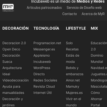
Incubaweb es un medio de
Medios y Redes
Artículos patrocinados
Servicio de Diseño web
Contacto
Acerca de MyR
DECORACIÓN
TECNOLOGÍA
LIFESTYLE
MIX
Decoracion 2.0
Programacion.net
Solo
Educación
Open Deco
Messenger.es
Recetas
2.0
Decoración
Appleismo
Estás de
Dominio
Sueca
Incubaweb
moda
Mundial
Arquitectura
WordPress
Bebés y
Navidad.e
Ideal
Directo
embarazos
Juguetes.
Videodecoración
Redes Sociales
Amor.net
Monólogo
Ayuda para
Revista Cloud
Mamuky
Mascotali
manualidades
Internet Útil
Mujeres.es
Cómo
Decoración y
Vivir en el
Ahorrar
jardines
mundo
Portal