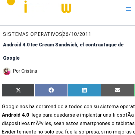
Me
SISTEMAS OPERATIVOS
26/10/2011
Android 4.0 Ice Cream Sandwich, el contraataque de
Google
Por
Cristina
Compartir
Compartir
Compartir
Compar
X
Facebook
LinkedIn
Email
en
en
en
en
(Twitter)
Google nos ha sorprendido a todos con su sistema operati
Android 4.0
llega para quedarse e implantar una filosofÃ­
dispositivos mÃ³viles, sean estos smartphones o tabletas
Evidentemente no solo esa fue la sorpresa, si no mejoras 