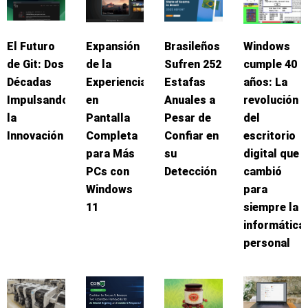
El Futuro
Expansión
Brasileños
Windows
de Git: Dos
de la
Sufren 252
cumple 40
Décadas
Experiencia
Estafas
años: La
Impulsando
en
Anuales a
revolución
la
Pantalla
Pesar de
del
Innovación
Completa
Confiar en
escritorio
para Más
su
digital que
PCs con
Detección
cambió
Windows
para
11
siempre la
informática
personal