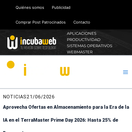
Ir
Quiénes somos
Publicidad
al
contenido
Comprar Post Patrocinados
Contacto
APLICACIONES
PRODUCTIVIDAD
SISTEMAS OPERATIVOS
WEBMASTER
NOTICIAS
21/06/2026
Aprovecha Ofertas en Almacenamiento para la Era de la
IA en el TerraMaster Prime Day 2026: Hasta 25% de