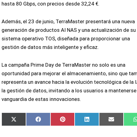
hasta 80 Gbps, con precios desde 32,24 €.
Además, el 23 de junio, TerraMaster presentará una nueva
generación de productos AI NAS y una actualización de su
sistema operativo TOS, diseñada para proporcionar una
gestión de datos más inteligente y eficaz.
La campaña Prime Day de TerraMaster no solo es una
oportunidad para mejorar el almacenamiento, sino que ta
representa un avance hacia la evolución tecnológica de la 
la gestión de datos, invitando a los usuarios a mantenerse 
vanguardia de estas innovaciones.
Compartir
Compartir
Compartir
Compartir
Compartir
X
Facebook
Pinterest
LinkedIn
Email
en
en
en
en
en
(Twitter)