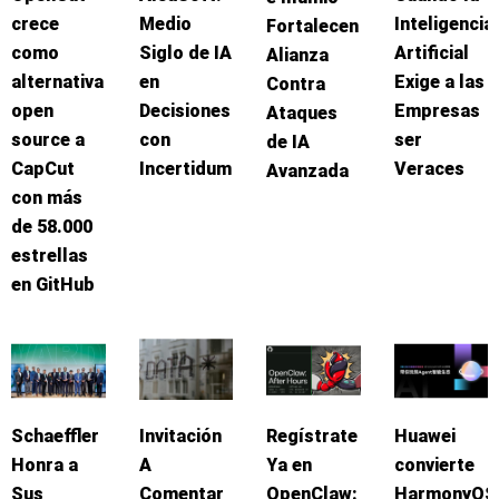
crece
Medio
Inteligencia
Fortalecen
como
Siglo de IA
Artificial
Alianza
alternativa
en
Exige a las
Contra
open
Decisiones
Empresas
Ataques
source a
con
ser
de IA
CapCut
Incertidumbre
Veraces
Avanzada
con más
de 58.000
estrellas
en GitHub
Schaeffler
Invitación
Regístrate
Huawei
Honra a
A
Ya en
convierte
Sus
Comentar
OpenClaw:
HarmonyOS