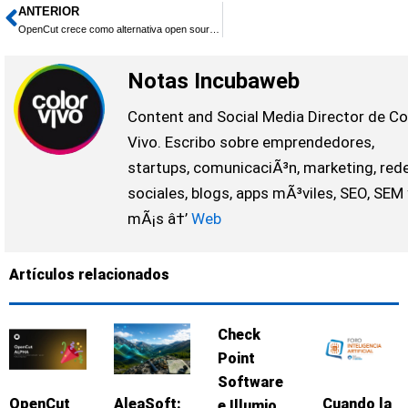
ANTERIOR
Ant
OpenCut crece como alternativa open source a CapCut con más de 58.000 estrellas en GitHub
Notas Incubaweb
Content and Social Media Director de Co
Vivo. Escribo sobre emprendedores,
startups, comunicaciÃ³n, marketing, red
sociales, blogs, apps mÃ³viles, SEO, SEM 
mÃ¡s â†’
Web
Artículos relacionados
Check
Point
Software
OpenCut
AleaSoft:
Cuando la
e Illumio