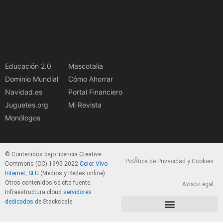
Educación 2.0
Mascotalia
Dominio Mundial
Cómo Ahorrar
Navidad.es
Portal Financiero
Juguetes.org
Mi Revista
Monólogos
© Contenidos bajo licencia Creative
PolÃ­tica de Privacidad y Cookies
Commons (CC) 1995-2022
Color Vivo
Internet, SLU
(Medios y Redes online).
Otros contenidos se cita fuente.
Aviso Legal
Infraestructura cloud
servidores
dedicados
de Stackscale.
PolÃ­tica de Privacidad y Cookies