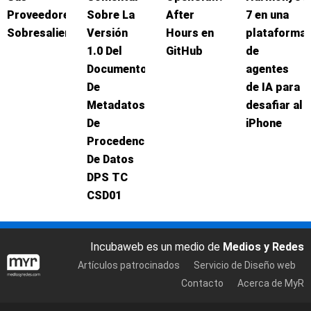
Proveedores
Sobre La
After
7 en una
Sobresalientes
Versión
Hours en
plataforma
1.0 Del
GitHub
de
Documento
agentes
De
de IA para
Metadatos
desafiar al
De
iPhone
Procedencia
De Datos
DPS TC
CSD01
Incubaweb es un medio de
Medios y Redes
Artículos patrocinados
Servicio de Diseño web
Contacto
Acerca de MyR