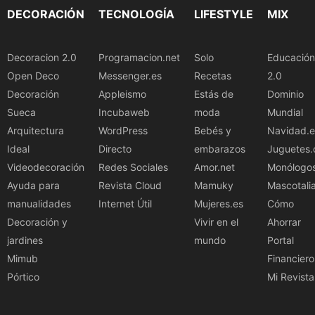
DECORACIÓN
TECNOLOGÍA
LIFESTYLE
MIX
Decoracion 2.0
Programacion.net
Solo
Educación
Open Deco
Messenger.es
Recetas
2.0
Decoración
Appleismo
Estás de
Dominio
Sueca
Incubaweb
moda
Mundial
Arquitectura
WordPress
Bebés y
Navidad.e
Ideal
Directo
embarazos
Juguetes.
Videodecoración
Redes Sociales
Amor.net
Monólogo
Ayuda para
Revista Cloud
Mamuky
Mascotali
manualidades
Internet Útil
Mujeres.es
Cómo
Decoración y
Vivir en el
Ahorrar
jardines
mundo
Portal
Mimub
Financiero
Pórtico
Mi Revista