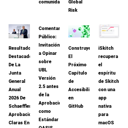
comunidades
Global
Risk
Comentario
Público:
Invitación
Resultados
Construyendo
iSkitch
a Opinar
Destacados
El
recupera
sobre
De La
Próximo
el
UBL
Junta
Capítulo
espíritu
Versión
General
de
de Skitch
2.5 antes
Anual
Accesibilidad
con una
de la
2026 De
en
app
Aprobación
Schaeffler:
GitHub
nativa
como
Aprobaciones
para
Estándar
Claras En
macOS
OASIS