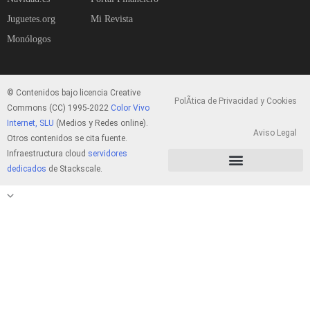
Juguetes.org
Mi Revista
Monólogos
© Contenidos bajo licencia Creative
PolÃ­tica de Privacidad y Cookies
Commons (CC) 1995-2022
Color Vivo
Internet, SLU
(Medios y Redes online).
Aviso Legal
Otros contenidos se cita fuente.
Infraestructura cloud
servidores
dedicados
de Stackscale.
PolÃ­tica de Privacidad y Cookies