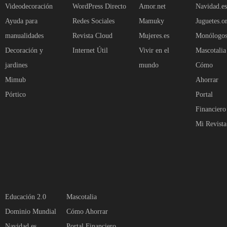
Videodecoración
WordPress Directo
Amor.net
Navidad.es
Ayuda para
Redes Sociales
Mamuky
Juguetes.o
manualidades
Revista Cloud
Mujeres.es
Monólogo
Decoración y
Internet Útil
Vivir en el
Mascotalia
jardines
mundo
Cómo
Mimub
Ahorrar
Pórtico
Portal
Financiero
Mi Revista
Educación 2.0
Mascotalia
Dominio Mundial
Cómo Ahorrar
Navidad.es
Portal Financiero