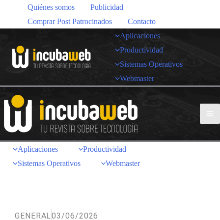
Quiénes somos
Publicidad
Comprar Post Patrocinados
Contacto
Aplicaciones
Productividad
Sistemas Operativos
Webmaster
Aplicaciones
Productividad
Sistemas Operativos
Webmaster
GENERAL
03/06/2026