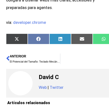
obligará a diseñar webs más claras, accesibles y
preparadas para agentes.
vía:
developer.chrome
X
Facebook
LinkedIn
Email
W
(Twitter)
ANTERIOR
El Potencial del Tamaño: Teclado Mecánico Gaming Inalámbrico Acira 60% Mini Tri-mode
David C
Web
|
Twitter
Artículos relacionados