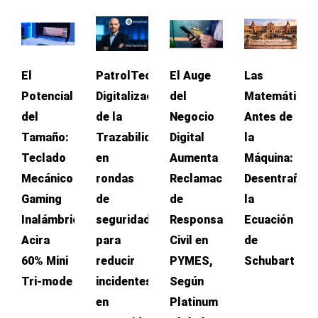
El
PatrolTech:
El Auge
Las
Potencial
Digitalización
del
Matemáticas
del
de la
Negocio
Antes de
Tamaño:
Trazabilidad
Digital
la
Teclado
en
Aumenta
Máquina:
Mecánico
rondas
Reclamaciones
Desentrañan
Gaming
de
de
la
Inalámbrico
seguridad
Responsabilidad
Ecuación
Acira
para
Civil en
de
60% Mini
reducir
PYMES,
Schubart
Tri-mode
incidentes
Según
en
Platinum