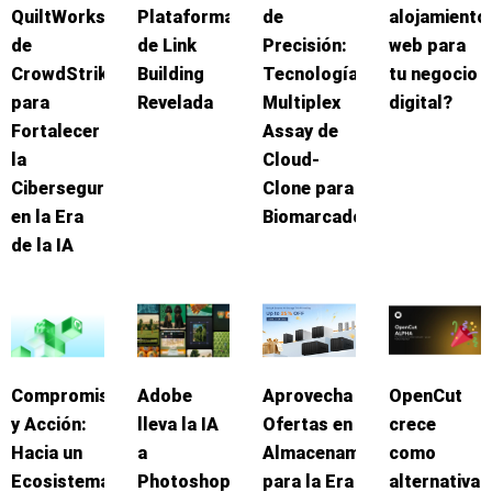
QuiltWorks
Plataforma
de
alojamiento
de
de Link
Precisión:
web para
CrowdStrike
Building
Tecnología
tu negocio
para
Revelada
Multiplex
digital?
Fortalecer
Assay de
la
Cloud-
Ciberseguridad
Clone para
en la Era
Biomarcadores
de la IA
Compromiso
Adobe
Aprovecha
OpenCut
y Acción:
lleva la IA
Ofertas en
crece
Hacia un
a
Almacenamiento
como
Ecosistema
Photoshop
para la Era
alternativa