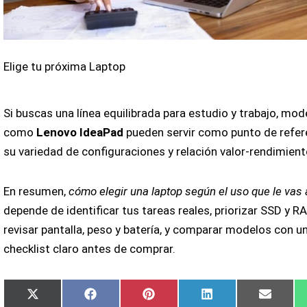
Elige tu próxima Laptop
Si buscas una línea equilibrada para estudio y trabajo, mod
como
Lenovo IdeaPad
pueden servir como punto de refer
su variedad de configuraciones y relación valor-rendimient
En resumen,
cómo elegir una laptop según el uso que le vas 
depende de identificar tus tareas reales, priorizar SSD y R
revisar pantalla, peso y batería, y comparar modelos con u
checklist claro antes de comprar.
Compartir
Compartir
Compartir
Compartir
Compar
X
Facebook
Pinterest
LinkedIn
Email