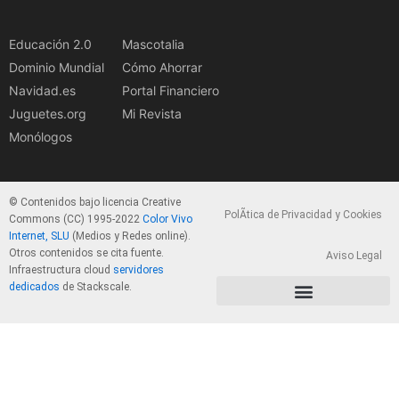
Educación 2.0
Mascotalia
Dominio Mundial
Cómo Ahorrar
Navidad.es
Portal Financiero
Juguetes.org
Mi Revista
Monólogos
© Contenidos bajo licencia Creative
PolÃ­tica de Privacidad y Cookies
Commons (CC) 1995-2022
Color Vivo
Internet, SLU
(Medios y Redes online).
Otros contenidos se cita fuente.
Aviso Legal
Infraestructura cloud
servidores
dedicados
de Stackscale.
PolÃ­tica de Privacidad y Cookies