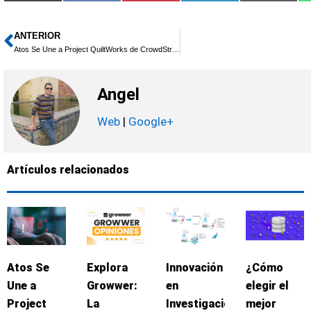
en
en
en
en
en
(Twitter)
ANTERIOR
Ant
Atos Se Une a Project QuiltWorks de CrowdStrike para Fortalecer la Ciberseguridad en la Era de la IA
Angel
Web
|
Google+
Artículos relacionados
Atos Se
Explora
Innovación
¿Cómo
Une a
Growwer:
en
elegir el
Project
La
Investigación
mejor