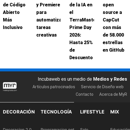
de Código
y Premiere
de la IA en
open
Abierto
para
el
source a
Más
automatizar
TerraMaster
CapCut
Inclusivo
tareas
Prime Day
con más
creativas
2026:
de 58.000
Hasta 25%
estrellas
de
en GitHub
Descuento
Incubaweb es un medio de
Medios y Redes
Artículos patrocinados
Servicio de Diseño web
Contacto
Acerca de MyR
DECORACIÓN
TECNOLOGÍA
LIFESTYLE
MIX
Decoracion 2.0
Programacion.net
Solo
Educación