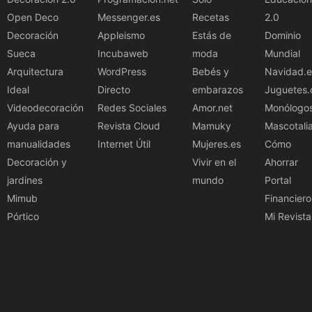
Open Deco
Messenger.es
Recetas
2.0
Decoración
Appleismo
Estás de
Dominio
Sueca
Incubaweb
moda
Mundial
Arquitectura
WordPress
Bebés y
Navidad.e
Ideal
Directo
embarazos
Juguetes.
Videodecoración
Redes Sociales
Amor.net
Monólogo
Ayuda para
Revista Cloud
Mamuky
Mascotali
manualidades
Internet Útil
Mujeres.es
Cómo
Decoración y
Vivir en el
Ahorrar
jardines
mundo
Portal
Mimub
Financiero
Pórtico
Mi Revista