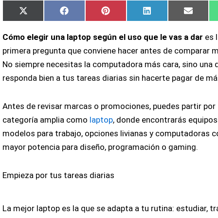
Compartir
Compartir
Compartir
Compartir
Compar
X
Facebook
Pinterest
LinkedIn
Email
en
en
en
en
en
(Twitter)
Cómo elegir una laptop según el uso que le vas a dar
es 
primera pregunta que conviene hacer antes de comparar 
No siempre necesitas la computadora más cara, sino una 
responda bien a tus tareas diarias sin hacerte pagar de má
Antes de revisar marcas o promociones, puedes partir por
categoría amplia como
laptop
, donde encontrarás equipos
modelos para trabajo, opciones livianas y computadoras c
mayor potencia para diseño, programación o gaming.
Empieza por tus tareas diarias
La mejor laptop es la que se adapta a tu rutina: estudiar, tr