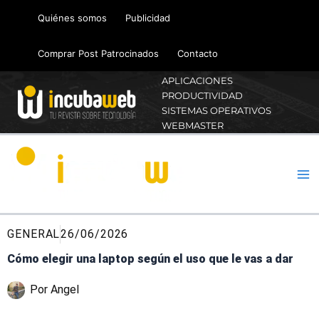
Ir
Quiénes somos
Publicidad
al
contenido
Comprar Post Patrocinados
Contacto
APLICACIONES
PRODUCTIVIDAD
SISTEMAS OPERATIVOS
WEBMASTER
GENERAL
26/06/2026
Cómo elegir una laptop según el uso que le vas a dar
Por
Angel