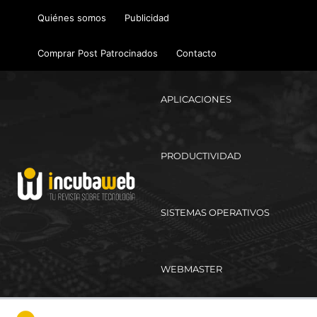
Ir
Quiénes somos
Publicidad
al
contenido
Comprar Post Patrocinados
Contacto
APLICACIONES
PRODUCTIVIDAD
SISTEMAS OPERATIVOS
WEBMASTER
Ma