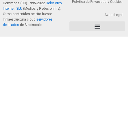
PolÃ­tica de Privacidad y Cookies
Commons (CC) 1995-2022
Color Vivo
Internet, SLU
(Medios y Redes online).
Otros contenidos se cita fuente.
Aviso Legal
Infraestructura cloud
servidores
dedicados
de Stackscale.
PolÃ­tica de Privacidad y Cookies