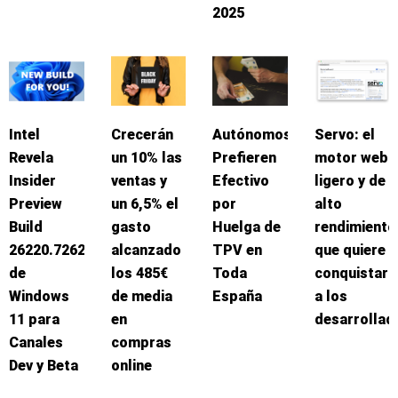
2025
Intel
Crecerán
Autónomos
Servo: el
Revela
un 10% las
Prefieren
motor web
Insider
ventas y
Efectivo
ligero y de
Preview
un 6,5% el
por
alto
Build
gasto
Huelga de
rendimiento
26220.7262
alcanzado
TPV en
que quiere
de
los 485€
Toda
conquistar
Windows
de media
España
a los
11 para
en
desarrollad
Canales
compras
Dev y Beta
online