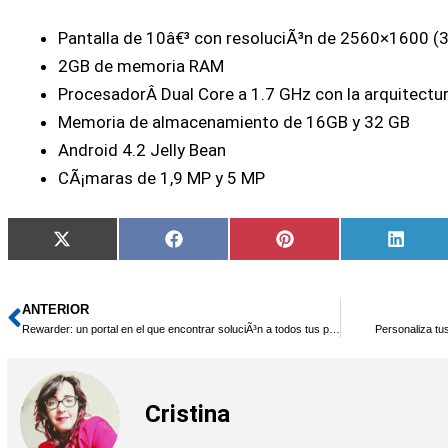
Pantalla de 10â€³ con resoluciÃ³n de 2560×1600 (30
2GB de memoria RAM
ProcesadorÂ Dual Core a 1.7 GHz con la arquitectu
Memoria de almacenamiento de 16GB y 32 GB
Android 4.2 Jelly Bean
CÃ¡maras de 1,9 MP y 5 MP
Compartir
Compartir
Compartir
Compa
X
Facebook
Pinterest
Linke
en
en
en
en
(Twitter)
ANTERIOR
Ant
Rewarder: un portal en el que encontrar soluciÃ³n a todos tus problemas
Personaliza tus
Cristina