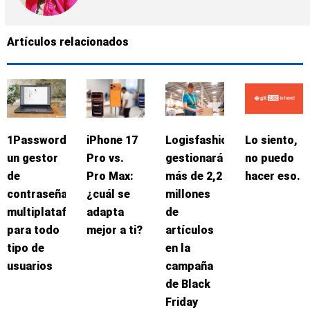
Artículos relacionados
1Password:
iPhone 17
Logisfashion
Lo siento,
un gestor
Pro vs.
gestionará
no puedo
de
Pro Max:
más de 2,2
hacer eso.
contraseñas
¿cuál se
millones
multiplataforma
adapta
de
para todo
mejor a ti?
artículos
tipo de
en la
usuarios
campaña
de Black
Friday