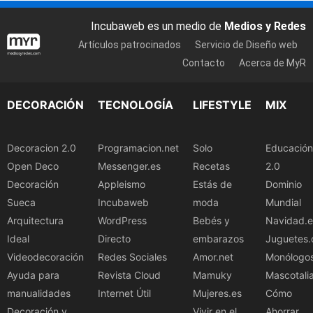
Incubaweb es un medio de
Medios y Redes
Artículos patrocinados
Servicio de Diseño web
Contacto
Acerca de MyR
DECORACIÓN
TECNOLOGÍA
LIFESTYLE
MIX
Decoracion 2.0
Programacion.net
Solo
Educación
Open Deco
Messenger.es
Recetas
2.0
Decoración
Appleismo
Estás de
Dominio
Sueca
Incubaweb
moda
Mundial
Arquitectura
WordPress
Bebés y
Navidad.e
Ideal
Directo
embarazos
Juguetes.
Videodecoración
Redes Sociales
Amor.net
Monólogo
Ayuda para
Revista Cloud
Mamuky
Mascotali
manualidades
Internet Útil
Mujeres.es
Cómo
Decoración y
Vivir en el
Ahorrar