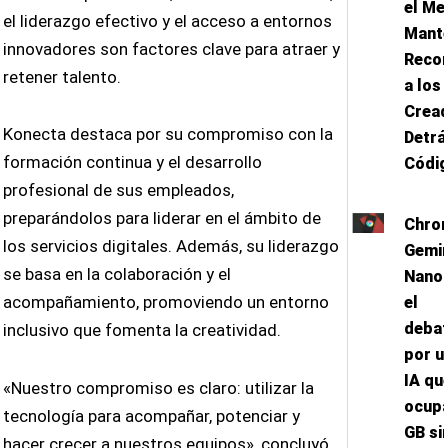
el Me
el liderazgo efectivo y el acceso a entornos
Mant
innovadores son factores clave para atraer y
Reco
retener talento.
a los
Crea
Konecta destaca por su compromiso con la
Detrá
formación continua y el desarrollo
Códi
profesional de sus empleados,
preparándolos para liderar en el ámbito de
Chro
los servicios digitales. Además, su liderazgo
Gemin
se basa en la colaboración y el
Nano 
acompañamiento, promoviendo un entorno
el
deba
inclusivo que fomenta la creatividad.
por u
IA qu
«Nuestro compromiso es claro: utilizar la
ocupa
tecnología para acompañar, potenciar y
GB si
hacer crecer a nuestros equipos», concluyó