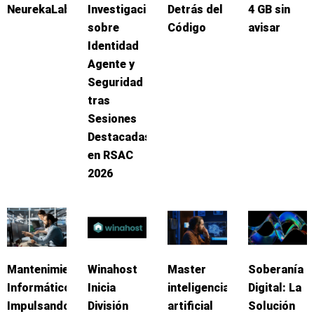
NeurekaLab
Investigación
Detrás del
4 GB sin
sobre
Código
avisar
Identidad
Agente y
Seguridad
tras
Sesiones
Destacadas
en RSAC
2026
Mantenimiento
Winahost
Master
Soberanía
Informático:
Inicia
inteligencia
Digital: La
Impulsando
División
artificial
Solución