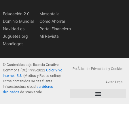
Educación 2.0
Mascotalia
Dominio Mundial
Cómo Ahorrar
Navidad.es
Portal Financiero
Juguetes.org
Mi Revista
Monólogos
© Contenidos bajo licencia Creative
PolÃ­tica de Privacidad y Cookies
Commons (CC) 1995-2022
Color Vivo
Internet, SLU
(Medios y Redes online).
Otros contenidos se cita fuente.
Aviso Legal
Infraestructura cloud
servidores
dedicados
de Stackscale.
PolÃ­tica de Privacidad y Cookies