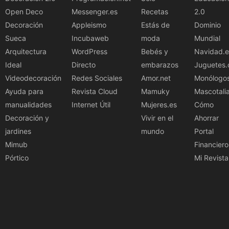
Open Deco
Messenger.es
Recetas
2.0
Decoración
Appleismo
Estás de
Dominio
Sueca
Incubaweb
moda
Mundial
Arquitectura
WordPress
Bebés y
Navidad.e
Ideal
Directo
embarazos
Juguetes.
Videodecoración
Redes Sociales
Amor.net
Monólogo
Ayuda para
Revista Cloud
Mamuky
Mascotali
manualidades
Internet Útil
Mujeres.es
Cómo
Decoración y
Vivir en el
Ahorrar
jardines
mundo
Portal
Mimub
Financiero
Pórtico
Mi Revista