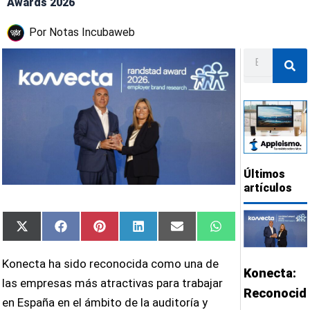
Awards 2026
Por
Notas Incubaweb
Buscar
Últimos
artículos
Compartir
Compartir
Compartir
Compartir
Compartir
Compartir
X
Facebook
Pinterest
LinkedIn
Email
WhatsApp
en
en
en
en
en
en
(Twitter)
Konecta ha sido reconocida como una de
Konecta:
las empresas más atractivas para trabajar
Reconocid
en España en el ámbito de la auditoría y