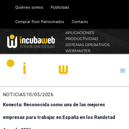
Ir
Quiénes somos
Publicidad
al
contenido
Comprar Post Patrocinados
Contacto
APLICACIONES
PRODUCTIVIDAD
SISTEMAS OPERATIVOS
WEBMASTER
NOTICIAS
10/05/2026
Konecta: Reconocida como una de las mejores
empresas para trabajar en España en los Randstad