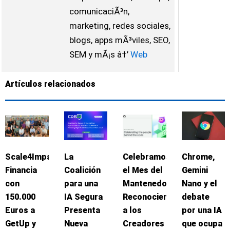
comunicaciÃ³n,
marketing, redes sociales,
blogs, apps mÃ³viles, SEO,
SEM y mÃ¡s â†’
Web
Artículos relacionados
Scale4Impact
La
Celebramos
Chrome,
Financia
Coalición
el Mes del
Gemini
con
para una
Mantenedor:
Nano y el
150.000
IA Segura
Reconociendo
debate
Euros a
Presenta
a los
por una IA
GetUp y
Nueva
Creadores
que ocupa