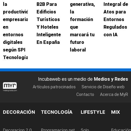
la
B2B Para
generativa,
Integral de
productividad
Edificios
la
Atos para
empresarial
Turísticos
formación
Entornos
en
Y Hoteles
que
Regulados
entornos
Inteligentes
marcará tu
con IA
digitales
En España
futuro
según SPI
laboral
Tecnologías
Incubaweb es un medio de
Medios y Redes
Artículos patrocinados
Servicio de Diseño web
Contacto
Acerca de MyR
DECORACIÓN
TECNOLOGÍA
LIFESTYLE
MIX
Decoracion 2.0
Programacion.net
Solo
Educación