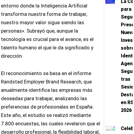
La Co
entorno donde la Inteligencia Artificial
para 
transforma nuestra forma de trabajar,
Segu
nuestro mayor valor sigue siendo las
Pres
personas». Subrayó que, aunque la
Nuev
tecnología es crucial para el avance, es el
Inves
talento humano el que le da significado y
sobr
dirección.
Ident
Agent
Segu
El reconocimiento se basa en el informe
tras
Randstad Employer Brand Research, que
Sesi
anualmente identifica las empresas más
Dest
deseadas para trabajar, analizando las
en R
preferencias de profesionales en España.
2026
Este año, el estudio se realizó mediante
7.800 encuestas, las cuales revelaron que el
Cele
desarrollo profesional, la flexibilidad laboral,