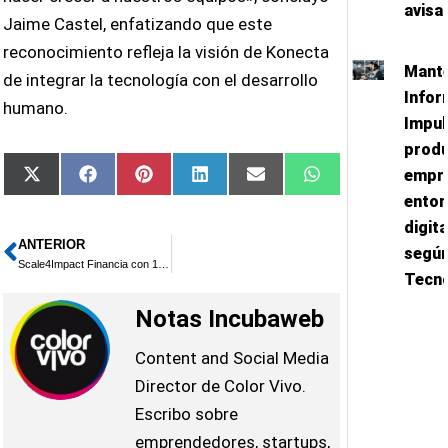
avisa
Jaime Castel, enfatizando que este
reconocimiento refleja la visión de Konecta
Mant
de integrar la tecnología con el desarrollo
Infor
humano.
Impul
produ
empre
Compartir
Compartir
Compartir
Compartir
Compartir
Compartir
X
Facebook
Pinterest
LinkedIn
Email
WhatsApp
en
en
en
en
en
en
(Twitter)
ento
digit
ANTERIOR
Ant
según
Scale4Impact Financia con 150.000 Euros a GetUp y NeurekaLab
Tecn
Notas Incubaweb
Content and Social Media
Director de Color Vivo.
Escribo sobre
emprendedores, startups,