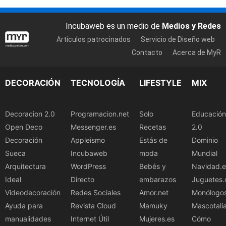
Incubaweb es un medio de
Medios y Redes
Artículos patrocinados
Servicio de Diseño web
Contacto
Acerca de MyR
DECORACIÓN
TECNOLOGÍA
LIFESTYLE
MIX
Decoracion 2.0
Programacion.net
Solo
Educación
Open Deco
Messenger.es
Recetas
2.0
Decoración
Appleismo
Estás de
Dominio
Sueca
Incubaweb
moda
Mundial
Arquitectura
WordPress
Bebés y
Navidad.e
Ideal
Directo
embarazos
Juguetes.
Videodecoración
Redes Sociales
Amor.net
Monólogo
Ayuda para
Revista Cloud
Mamuky
Mascotali
manualidades
Internet Útil
Mujeres.es
Cómo