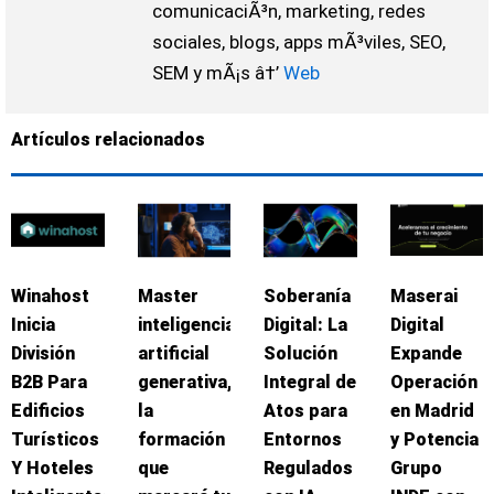
comunicaciÃ³n, marketing, redes
sociales, blogs, apps mÃ³viles, SEO,
SEM y mÃ¡s â†’
Web
Artículos relacionados
Winahost
Master
Soberanía
Maserai
Inicia
inteligencia
Digital: La
Digital
División
artificial
Solución
Expande
B2B Para
generativa,
Integral de
Operación
Edificios
la
Atos para
en Madrid
Turísticos
formación
Entornos
y Potencia
Y Hoteles
que
Regulados
Grupo