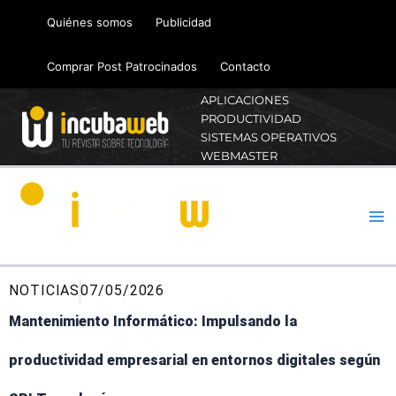
Ir
Quiénes somos
Publicidad
al
contenido
Comprar Post Patrocinados
Contacto
APLICACIONES
PRODUCTIVIDAD
SISTEMAS OPERATIVOS
WEBMASTER
NOTICIAS
07/05/2026
Mantenimiento Informático: Impulsando la
productividad empresarial en entornos digitales según