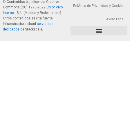
© Contenidos bajo licencia Creative
PolÃ­tica de Privacidad y Cookies
Commons (CC) 1995-2022
Color Vivo
Internet, SLU
(Medios y Redes online).
Otros contenidos se cita fuente.
Aviso Legal
Infraestructura cloud
servidores
dedicados
de Stackscale.
PolÃ­tica de Privacidad y Cookies