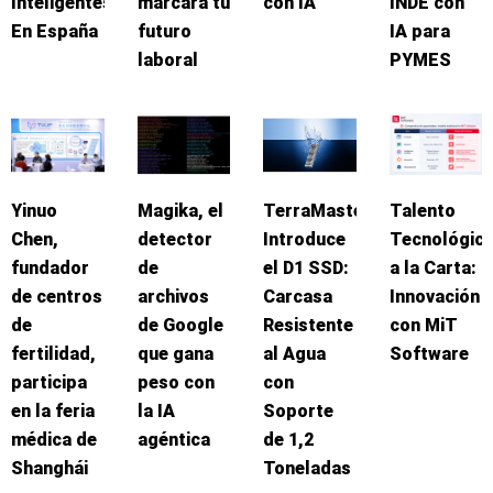
Inteligentes
marcará tu
con IA
INDE con
En España
futuro
IA para
laboral
PYMES
Yinuo
Magika, el
TerraMaster
Talento
Chen,
detector
Introduce
Tecnológic
fundador
de
el D1 SSD:
a la Carta:
de centros
archivos
Carcasa
Innovación
de
de Google
Resistente
con MiT
fertilidad,
que gana
al Agua
Software
participa
peso con
con
en la feria
la IA
Soporte
médica de
agéntica
de 1,2
Shanghái
Toneladas