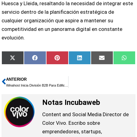
Huesca y Lleida, resaltando la necesidad de integrar este
servicio dentro de la planificación estratégica de
cualquier organización que aspire a mantener su
competitividad en un panorama digital en constante
evolución.
Compartir
Compartir
Compartir
Compartir
Compartir
Comp
X
Facebook
Pinterest
LinkedIn
Email
Wha
en
en
en
en
en
en
(Twitter)
ANTERIOR
Ant
Winahost Inicia División B2B Para Edificios Turísticos Y Hoteles Inteligentes En España
Notas Incubaweb
Content and Social Media Director de
Color Vivo. Escribo sobre
emprendedores, startups,