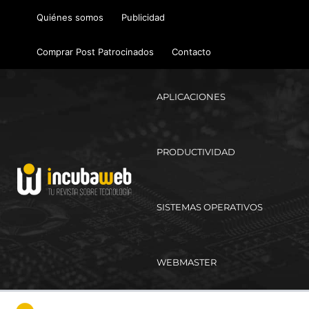
Ir
Quiénes somos
Publicidad
al
contenido
Comprar Post Patrocinados
Contacto
APLICACIONES
PRODUCTIVIDAD
SISTEMAS OPERATIVOS
WEBMASTER
Ma