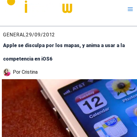
Me
GENERAL
29/09/2012
Apple se disculpa por los mapas, y anima a usar a la
competencia en iOS6
Por
Cristina