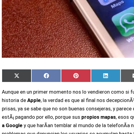
Compartir
Compartir
Compartir
Compartir
X
Facebook
Pinterest
LinkedIn
en
en
en
en
(Twitter)
Aunque en un primer momento nos lo vendieron como si fu
historia de
Apple
, la verdad es que al final nos decepcionÃ
prisas, ya se sabe que no son buenas consejeras, y parece 
estÃ¡ pagando por ello, porque sus
propios mapas
, esos q
a Google
y que harÃ­an temblar al mundo de la telefonÃ­a no
problemas que denuncian los usuarios se acumulan hasta t