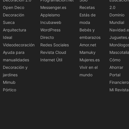
Open Deco
Messenger.es
Recetas
2.0
Decoración
Appleismo
Estás de
Dominio
Sueca
Incubaweb
moda
Mundial
Arquitectura
WordPress
Bebés y
Navidad.e
Ideal
Directo
embarazos
Juguetes.
Videodecoración
Redes Sociales
Amor.net
Monólogo
Ayuda para
Revista Cloud
Mamuky
Mascotali
manualidades
Internet Útil
Mujeres.es
Cómo
Decoración y
Vivir en el
Ahorrar
jardines
mundo
Portal
Mimub
Financiero
Pórtico
Mi Revista