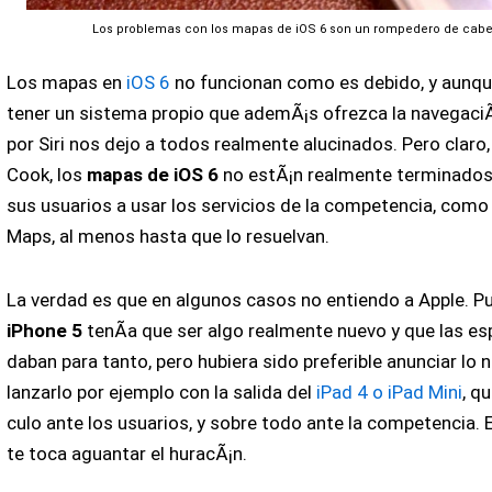
Los problemas con los mapas de iOS 6 son un rompedero de cabe
Los mapas en
iOS 6
no funcionan como es debido, y aunque
tener un sistema propio que ademÃ¡s ofrezca la navegaciÃ
por Siri nos dejo a todos realmente alucinados. Pero claro,
Cook, los
mapas de iOS 6
no estÃ¡n realmente terminados,
sus usuarios a usar los servicios de la competencia, como
Maps, al menos hasta que lo resuelvan.
La verdad es que en algunos casos no entiendo a Apple. P
iPhone 5
tenÃ­a que ser algo realmente nuevo y que las es
daban para tanto, pero hubiera sido preferible anunciar lo n
lanzarlo por ejemplo con la salida del
iPad 4 o iPad Mini
, q
culo ante los usuarios, y sobre todo ante la competencia. 
te toca aguantar el huracÃ¡n.