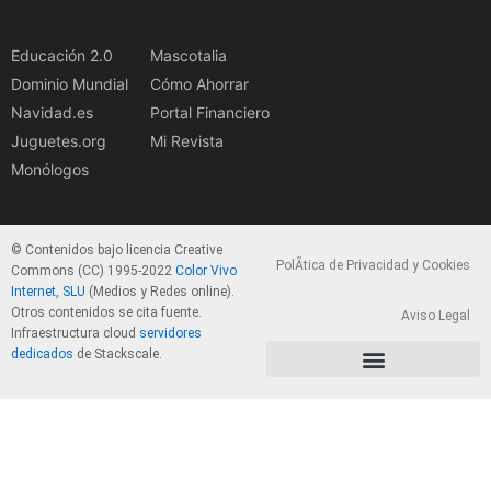
Educación 2.0
Mascotalia
Dominio Mundial
Cómo Ahorrar
Navidad.es
Portal Financiero
Juguetes.org
Mi Revista
Monólogos
© Contenidos bajo licencia Creative
PolÃ­tica de Privacidad y Cookies
Commons (CC) 1995-2022
Color Vivo
Internet, SLU
(Medios y Redes online).
Otros contenidos se cita fuente.
Aviso Legal
Infraestructura cloud
servidores
dedicados
de Stackscale.
PolÃ­tica de Privacidad y Cookies