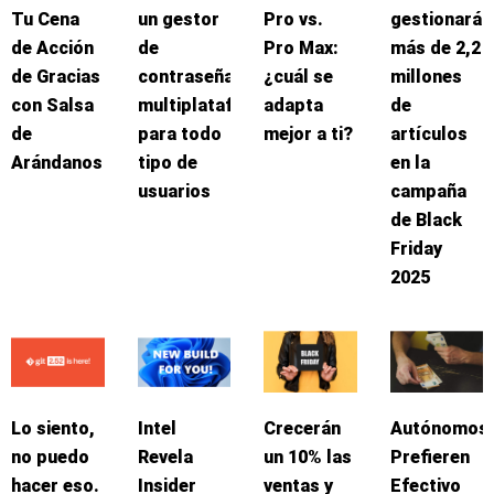
Tu Cena
un gestor
Pro vs.
gestionará
de Acción
de
Pro Max:
más de 2,2
de Gracias
contraseñas
¿cuál se
millones
con Salsa
multiplataforma
adapta
de
de
para todo
mejor a ti?
artículos
Arándanos
tipo de
en la
usuarios
campaña
de Black
Friday
2025
Lo siento,
Intel
Crecerán
Autónomos
no puedo
Revela
un 10% las
Prefieren
hacer eso.
Insider
ventas y
Efectivo