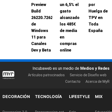
Preview
un 6,5% el
por
Build
gasto
Huelga de
26220.7262
alcanzado
TPV en
de
los 485€
Toda
Windows
de media
España
11 para
en
Canales
compras
Dev y Beta
online
Incubaweb es un medio de
Medios y Redes
Artículos patrocinados
Servicio de Diseño web
Contacto
Acerca de MyR
DECORACIÓN
TECNOLOGÍA
LIFESTYLE
MIX
Decoracion 2.0
Programacion.net
Solo
Educación