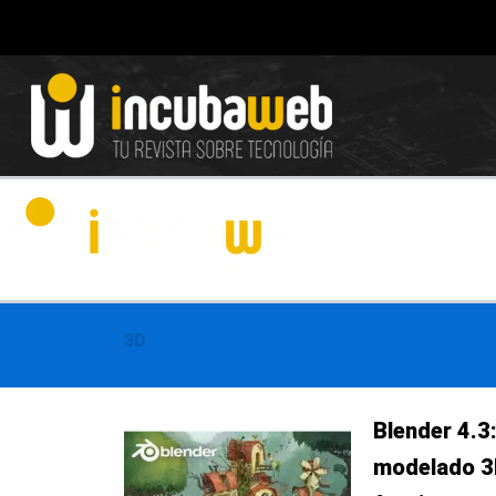
Ir
al
contenido
3D
Página
Página
Página
Págin
Pá
Blender 4.3:
modelado 3