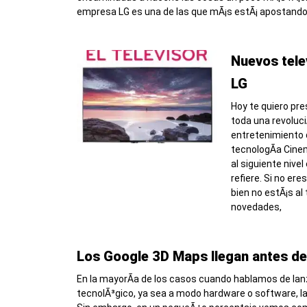
empresa LG es una de las que mÃ¡s estÃ¡ apostando 
Nuevos tele
LG
Hoy te quiero pre
toda una revoluc
entretenimiento 
tecnologÃ­a Cinem
al siguiente nivel
refiere. Si no er
bien no estÃ¡s al
novedades,
Los Google 3D Maps llegan antes de 
En la mayorÃ­a de los casos cuando hablamos de la
tecnolÃ³gico, ya sea a modo hardware o software, la