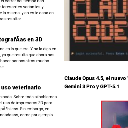
 el correr del tiempo han
interesantes variantes y
 la misma, y en este caso en
mos resaltar
tografÃ­as en 3D
 es lo que era. Y no lo digo en
o, ya que resulta que ahora nos
 hacer por nosotros mucho
me
Claude Opus 4.5, el nuevo
Gemini 3 Pro y GPT-5.1
uso veterinario
an nada. Sobre todo si hablamos
el uso de impresoras 3D para
pÃºblicos. Sin embargo, en
ndadosos, como por ejemplo