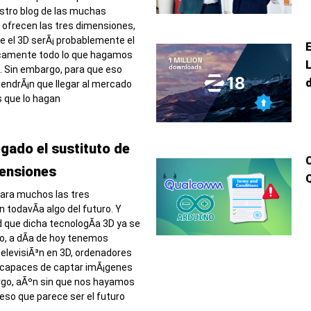
stro blog de las muchas
e ofrecen las tres dimensiones,
e el 3D serÃ¡ probablemente el
icamente todo lo que hagamos
. Sin embargo, para que eso
tendrÃ¡n que llegar al mercado
s que lo hagan
egado el sustituto de
mensiones
ara muchos las tres
todavÃ­a algo del futuro. Y
 que dicha tecnologÃ­a 3D ya se
, a dÃ­a de hoy tenemos
televisiÃ³n en 3D, ordenadores
 capaces de captar imÃ¡genes
rgo, aÃºn sin que nos hayamos
so que parece ser el futuro