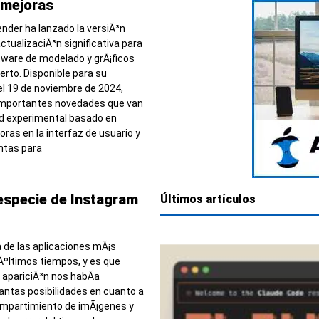
 mejoras
ender ha lanzado la versiÃ³n
actualizaciÃ³n significativa para
tware de modelado y grÃ¡ficos
erto. Disponible para su
l 19 de noviembre de 2024,
 importantes novedades que van
d experimental basado en
ras en la interfaz de usuario y
ntas para
especie de Instagram
Últimos artículos
 de las aplicaciones mÃ¡s
 Ãºltimos tiempos, y es que
 apariciÃ³n nos habÃ­a
tantas posibilidades en cuanto a
compartimiento de imÃ¡genes y