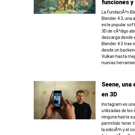
funciones y
La FundaciÃ³n Bl
Blender 4.3, una 
este popular sof
3D de cÃ³digo abi
descarga desde e
Blender 4.3 trae
desde un backen
Vulkan hasta mejo
nuevas herramie
Seene, una 
en 3D
Instagram es una
utilizadas de los
ninguna hasta su
permitido tener 
la ediciÃ³n y el 