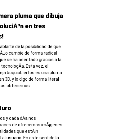
imera pluma que dibuja
oluciÃ³n en tres
s!
blarte de la posibilidad de que
eÃ±o cambie de forma radical
que se ha asentado gracias a la
 tecnologÃ­a. Esta vez, el
eja boquiabiertos es una pluma
n 3D, y lo digo de forma literal
amos obtenemos
turo
os y cada dÃ­a nos
paces de ofrecernos imÃ¡genes
alidades que estÃ¡n
al usuario. En este sentido la