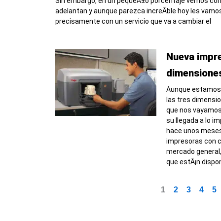
Sin embargo, en un pequeÃ±o porcentaje vemos com
adelantan y aunque parezca increÃ­ble hoy les vamos
precisamente con un servicio que va a cambiar el
Nueva impre
dimensione
Aunque estamos
las tres dimensio
que nos vayamo
su llegada a lo i
hace unos meses
impresoras con c
mercado general
que estÃ¡n dispon
1
2
3
4
5