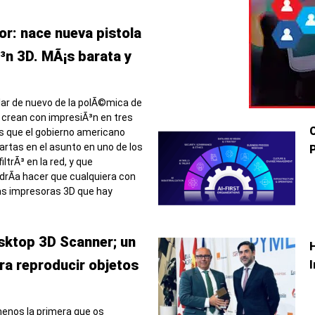
or: nace nueva pistola
³n 3D. MÃ¡s barata y
ar de nuevo de la polÃ©mica de
 crean con impresiÃ³n en tres
s que el gobierno americano
artas en el asunto en uno de los
ltrÃ³ en la red, y que
rÃ­a hacer que cualquiera con
as impresoras 3D que hay
esktop 3D Scanner; un
ra reproducir objetos
enos la primera que os