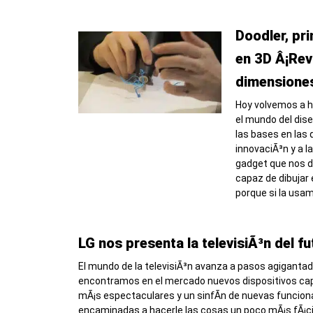
Doodler, pr
en 3D Â¡Rev
dimensione
Hoy volvemos a ha
el mundo del dis
las bases en las 
innovaciÃ³n y a la
gadget que nos d
capaz de dibujar e
porque si la us
LG nos presenta la televisiÃ³n del fu
El mundo de la televisiÃ³n avanza a pasos agigantad
encontramos en el mercado nuevos dispositivos ca
mÃ¡s espectaculares y un sinfÃ­n de nuevas funcion
encaminadas a hacerle las cosas un poco mÃ¡s fÃ¡cil 