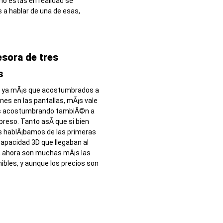
o estas en realidad se
 a hablar de una de esas,
sora de tres
s
 ya mÃ¡s que acostumbrados a
nes en las pantallas, mÃ¡s vale
s acostumbrando tambiÃ©n a
mpreso. Tanto asÃ­ que si bien
 hablÃ¡bamos de las primeras
apacidad 3D que llegaban al
, ahora son muchas mÃ¡s las
ibles, y aunque los precios son