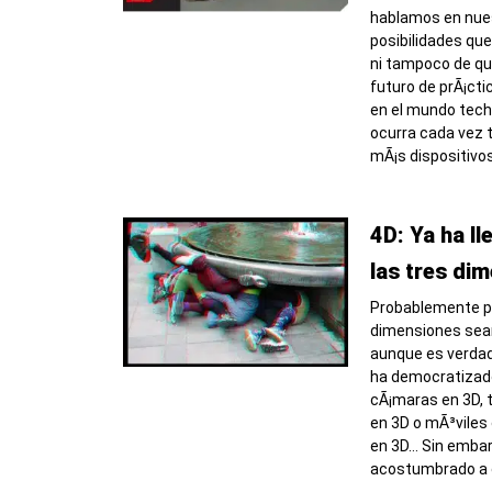
hablamos en nue
posibilidades qu
ni tampoco de qu
futuro de prÃ¡ct
en el mundo tech
ocurra cada vez 
mÃ¡s dispositivo
4D: Ya ha ll
las tres di
Probablemente p
dimensiones sean 
aunque es verdad
ha democratizado
cÃ¡maras en 3D, 
en 3D o mÃ³viles
en 3D… Sin emba
acostumbrado a e