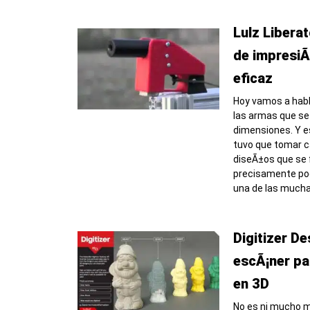
Lulz Liberat
de impresiÃ
eficaz
Hoy vamos a habl
las armas que se
dimensiones. Y e
tuvo que tomar c
diseÃ±os que se fi
precisamente pod
una de las much
Digitizer D
escÃ¡ner pa
en 3D
No es ni mucho m