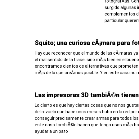
fotografÃ­as. Con
surgido algunas 
complementos de
particular quere
Squito; una curiosa cÃ¡mara para fo
Hay que reconocer que el mundo de las cÃ¡maras ya no
el mal sentido de la frase, sino mÃ¡s bien en el buen
encontramos cientos de alternativas que prometen
mÃ¡s de lo que creÃ­mos posible. Y en este caso no 
Las impresoras 3D tambiÃ©n tienen 
Lo cierto es que hay ciertas cosas que no nos gust
del revuelo que hace unos meses hubo en la red por 
conseguir precisamente crear armas para todos los 
este caso tambiÃ©n hacen que tenga usos mÃ¡s bo
ayudar a un pato