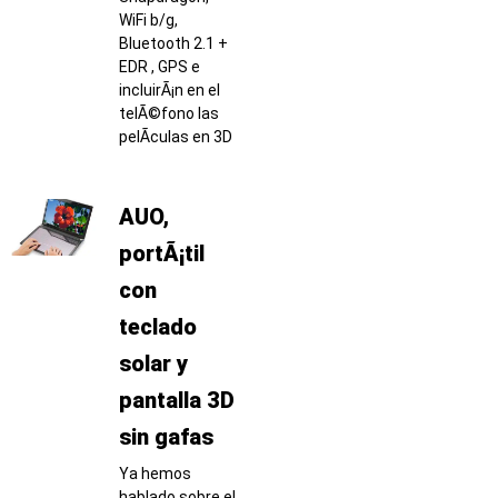
WiFi b/g,
Bluetooth 2.1 +
EDR , GPS e
incluirÃ¡n en el
telÃ©fono las
pelÃ­culas en 3D
AUO,
portÃ¡til
con
teclado
solar y
pantalla 3D
sin gafas
Ya hemos
hablado sobre el