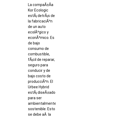
La compaÃ±Ã­a
Kor Ecologic
estÃ¡ detrÃ¡s de
la fabricaciÃ³n
de un auto
ecolÃ³gico y
econÃ³mico. Es
de bajo
consumo de
combustible,
fÃ¡cil de reparar,
seguro para
conducir y de
bajo costo de
producciÃ³n. El
Urbee Hybrid
estÃ¡ diseÃ±ado
para ser
ambientalmente
sostenible. Esto
se debe aÂ la