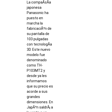
La compaÃ±Ã­a
japonesa
Panasonic ha
puesto en
marcha la
fabricaciÃ³n de
su pantalla de
103 pulgadas
con tecnologÃ­a
3D. Este nuevo
modelo fue
denominado
como TH-
P103MT2 y
desde ya les
informamos
que su precio es
acorde a sus
grandes
dimensiones. En
JapÃ³n saldrÃ¡ a