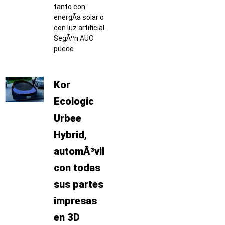
tanto con
energÃ­a solar o
con luz artificial.
SegÃºn AUO
puede
Kor
Ecologic
Urbee
Hybrid,
automÃ³vil
con todas
sus partes
impresas
en 3D