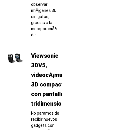
observar
imÃ¡genes 3D
sin gafas,
gracias a la
incorporaciÃ³n
de
Viewsonic
3DV5,
videocÃ¡mara
3D compacta
con pantalla
tridimensional
No paramos de
recibir nuevos
gadgets con