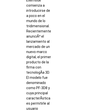
Exemode
comienza a
introducirse de
a poco en el
mundo de lo
tridimensional.
Recientemente
anunciÃ³ el
lanzamiento al
mercado de un
nuevo marco
digital, el primer
producto de la
firma con
tecnologÃ­a 3D.
El modelo fue
denominado
como PF-3D8 y
cuya principal
caracterÃ­stica
es permitirle al
usuario