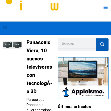
Me
3D
Buscar
Página
Página
Página
Página
Página
Panasonic
Viera, 10
nuevos
televisores
con
tecnologÃ­
a 3D
Parece que
Panasonic
Últimos artículos
quiere terminar