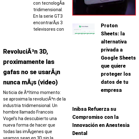
con tecnologÃ­a
tridimensional.
En la serie GT3
encontrarÃ¡s 3
Proton
televisores con
Sheets: la
alternativa
privada a
RevoluciÃ³n 3D,
Google Sheets
proximamente las
que quiere
gafas no se usarÃ¡n
proteger los
nunca mÃ¡s (video)
datos de tu
empresa
Noticia de Ãºltimo momento:
se aproxima la revoluciÃ³n de la
industria tridimensional. Un
Inibsa Refuerza su
hombre llamado Francois
Compromiso con la
Vogel’s ha descubierto una
Innovación en Anestesia
nueva forma de hacer que
todas las imÃ¡genes que
Dental
veamos sean en 3D sin la