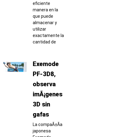
eficiente
manera en la
que puede
almacenar y
utilizar
exactamente la
cantidad de
Exemode
PF-3D8,
observa
imÃ¡genes
3D sin
gafas
La compaÃ±Ã­a
japonesa