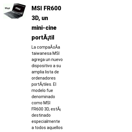
MSI FR600
3D, un
mini-cine
portÃ¡til
La compaÃ±Ã­a
taiwanesa MSI
agrega un nuevo
dispositivo a su
amplia lista de
ordenadores
portÃ¡tiles. El
modelo fue
denominado
como MSI
FR600 3D, estÃ¡
destinado
especialmente
a todos aquellos