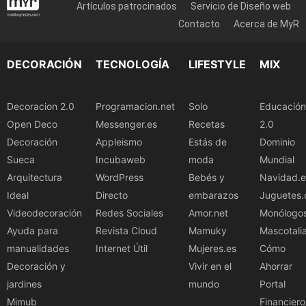
Artículos patrocinados
Servicio de Diseño web
Contacto
Acerca de MyR
DECORACIÓN
TECNOLOGÍA
LIFESTYLE
MIX
Decoracion 2.0
Programacion.net
Solo
Educación
Open Deco
Messenger.es
Recetas
2.0
Decoración
Appleismo
Estás de
Dominio
Sueca
Incubaweb
moda
Mundial
Arquitectura
WordPress
Bebés y
Navidad.e
Ideal
Directo
embarazos
Juguetes.
Videodecoración
Redes Sociales
Amor.net
Monólogo
Ayuda para
Revista Cloud
Mamuky
Mascotali
manualidades
Internet Útil
Mujeres.es
Cómo
Decoración y
Vivir en el
Ahorrar
jardines
mundo
Portal
Mimub
Financiero