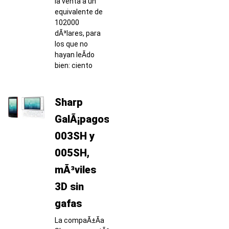
la venta a un
equivalente de
102000
dÃ³lares, para
los que no
hayan leÃ­do
bien: ciento
Sharp
GalÃ¡pagos
003SH y
005SH,
mÃ³viles
3D sin
gafas
La compaÃ±Ã­a