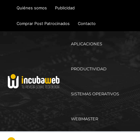
Ir
Quiénes somos
Publicidad
al
contenido
Comprar Post Patrocinados
Contacto
APLICACIONES
PRODUCTIVIDAD
SISTEMAS OPERATIVOS
WEBMASTER
Ma