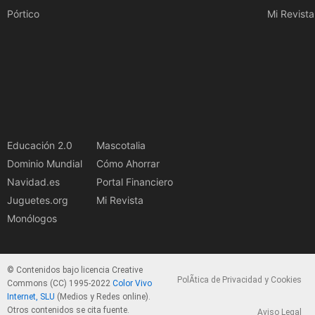
Pórtico
Mi Revista
Educación 2.0
Mascotalia
Dominio Mundial
Cómo Ahorrar
Navidad.es
Portal Financiero
Juguetes.org
Mi Revista
Monólogos
© Contenidos bajo licencia Creative
PolÃ­tica de Privacidad y Cookies
Commons (CC) 1995-2022
Color Vivo
Internet, SLU
(Medios y Redes online).
Otros contenidos se cita fuente.
Aviso Legal