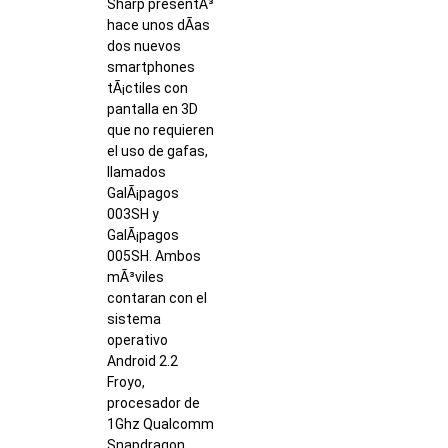
Sharp presentÃ³
hace unos dÃ­as
dos nuevos
smartphones
tÃ¡ctiles con
pantalla en 3D
que no requieren
el uso de gafas,
llamados
GalÃ¡pagos
003SH y
GalÃ¡pagos
005SH. Ambos
mÃ³viles
contaran con el
sistema
operativo
Android 2.2
Froyo,
procesador de
1Ghz Qualcomm
Snapdragon,