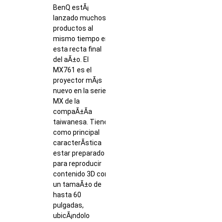
BenQ estÃ¡
lanzado muchos
productos al
mismo tiempo en
esta recta final
del aÃ±o. El
MX761 es el
proyector mÃ¡s
nuevo en la serie
MX de la
compaÃ±Ã­a
taiwanesa. Tiene
como principal
caracterÃ­stica
estar preparado
para reproducir
contenido 3D con
un tamaÃ±o de
hasta 60
pulgadas,
ubicÃ¡ndolo