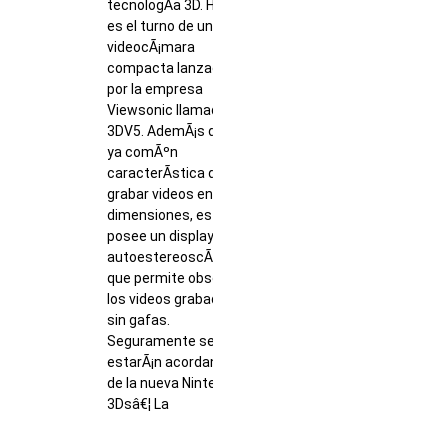
tecnologÃ­a 3D. Hoy
es el turno de una
videocÃ¡mara
compacta lanzada
por la empresa
Viewsonic llamada
3DV5. AdemÃ¡s de la
ya comÃºn
caracterÃ­stica de
grabar videos en tres
dimensiones, es que
posee un display
autoestereoscÃ³pico
que permite observar
los videos grabados
sin gafas.
Seguramente se
estarÃ¡n acordando
de la nueva Nintendo
3Dsâ€¦ La