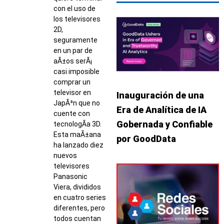
con el uso de
los televisores
2D,
seguramente
en un par de
aÃ±os serÃ¡
casi imposible
comprar un
televisor en
Inauguración de una
JapÃ³n que no
Era de Analítica de IA
cuente con
Gobernada y Confiable
tecnologÃ­a 3D.
Esta maÃ±ana
por GoodData
ha lanzado diez
nuevos
televisores
Panasonic
Viera, divididos
en cuatro series
diferentes, pero
todos cuentan