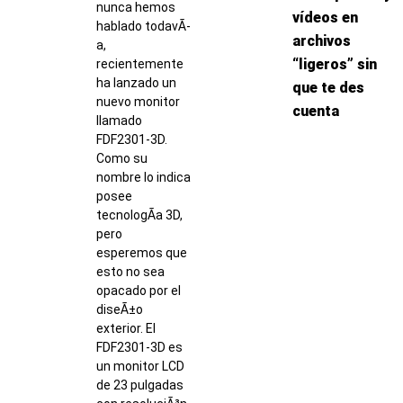
nunca hemos
vídeos en
hablado todavÃ­
archivos
a,
“ligeros” sin
recientemente
ha lanzado un
que te des
nuevo monitor
cuenta
llamado
FDF2301-3D.
Como su
nombre lo indica
posee
tecnologÃ­a 3D,
pero
esperemos que
esto no sea
opacado por el
diseÃ±o
exterior. El
FDF2301-3D es
un monitor LCD
de 23 pulgadas