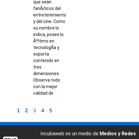
que sean
fanÃ¡ticos del
entretenimiento
y del cine. Como
su nombre lo
indica, posee lo
Ãºltimo en
tecnologÃ­a y
soporta
contenido en
tres
dimensiones.
Observa todo
con la mejor
calidad de
1
2
3
4
5
Incubaweb es un medio de
Medios y Redes