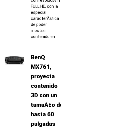
con resoluciÃ³n
FULL HD, con la
especial
caracterÃ­stica
de poder
mostrar
contenido en
BenQ
MX761,
proyecta
contenido
3D con un
tamaÃ±o de
hasta 60
pulgadas