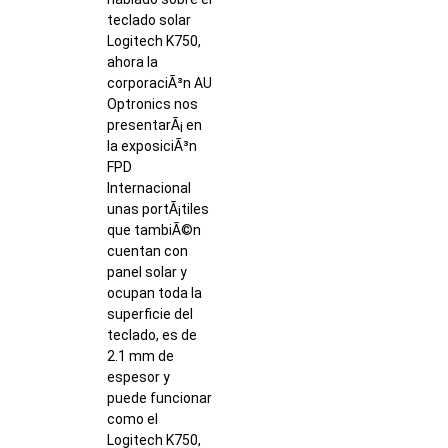
teclado solar
Logitech K750,
ahora la
corporaciÃ³n AU
Optronics nos
presentarÃ¡ en
la exposiciÃ³n
FPD
Internacional
unas portÃ¡tiles
que tambiÃ©n
cuentan con
panel solar y
ocupan toda la
superficie del
teclado, es de
2.1 mm de
espesor y
puede funcionar
como el
Logitech K750,