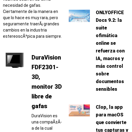
necesidad de gafas.
Ciertamente de la manera en
ONLYOFFICE
que lo hace es muy rara, pero
Docs 9.2: la
seguramente traerÃ¡ grandes
suite
cambios en la industria
ofimática
estereoscÃ³pica para siempre.
online se
refuerza con
DuraVision
IA, macros y
más control
FDF2301-
sobre
3D,
documentos
monitor 3D
sensibles
libre de
gafas
Clop, la app
para macOS
DuraVision es
una compaÃ±Ã­
que convierte
a de la cual
tus capturas y