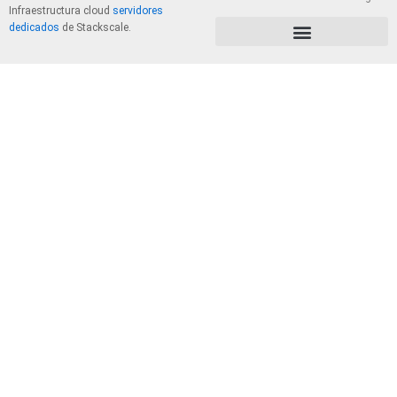
Infraestructura cloud
servidores
dedicados
de Stackscale.
PolÃ­tica de Privacidad y Cookies