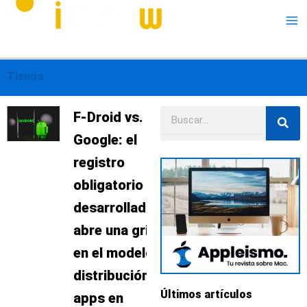
Me
Tienda
Buscar
Página
Página
F-Droid vs.
Google: el
registro
obligatorio de
desarrolladores
abre una grieta
en el modelo de
distribución de
Últimos artículos
apps en