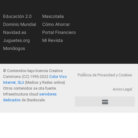
Educación 2.0
Mascotalia
Dominio Mundial
Cómo Ahorrar
Navidad.es
Portal Financiero
Juguetes.org
Mi Revista
Monólogos
© Contenidos bajo licencia Creative
PolÃ­tica de Privacidad y Cookies
Commons (CC) 1995-2022
Color Vivo
Internet, SLU
(Medios y Redes online).
Otros contenidos se cita fuente.
Aviso Legal
Infraestructura cloud
servidores
dedicados
de Stackscale.
PolÃ­tica de Privacidad y Cookies