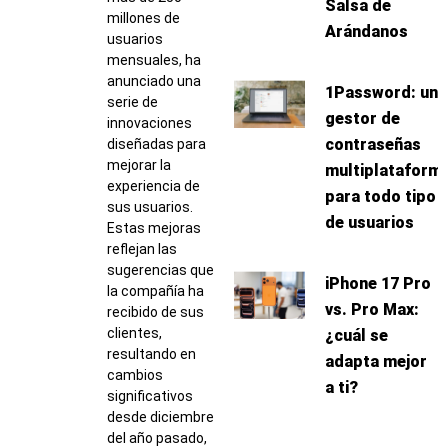
Salsa de
millones de
Arándanos
usuarios
mensuales, ha
anunciado una
1Password: un
serie de
gestor de
innovaciones
contraseñas
diseñadas para
mejorar la
multiplataform
experiencia de
para todo tipo
sus usuarios.
de usuarios
Estas mejoras
reflejan las
sugerencias que
iPhone 17 Pro
la compañía ha
vs. Pro Max:
recibido de sus
clientes,
¿cuál se
resultando en
adapta mejor
cambios
a ti?
significativos
desde diciembre
del año pasado,