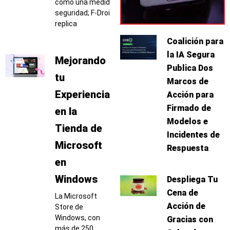
como una medida de
seguridad; F-Droid
replica
Coalición para
la IA Segura
Mejorando
Publica Dos
tu
Marcos de
Experiencia
Acción para
Firmado de
en la
Modelos e
Tienda de
Incidentes de
Microsoft
Respuesta
en
Windows
Despliega Tu
Cena de
La Microsoft
Acción de
Store de
Windows, con
Gracias con
más de 250