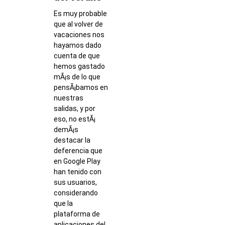
Es muy probable
que al volver de
vacaciones nos
hayamos dado
cuenta de que
hemos gastado
mÃ¡s de lo que
pensÃ¡bamos en
nuestras
salidas, y por
eso, no estÃ¡
demÃ¡s
destacar la
deferencia que
en Google Play
han tenido con
sus usuarios,
considerando
que la
plataforma de
aplicaciones del