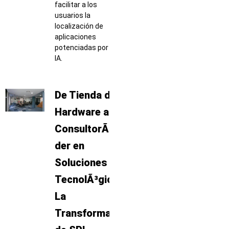
facilitar a los
usuarios la
localización de
aplicaciones
potenciadas por
IA.
De Tienda de
Hardware a
ConsultorÃ­a LÃ­
der en
Soluciones
TecnolÃ³gicas:
La
TransformaciÃ³n