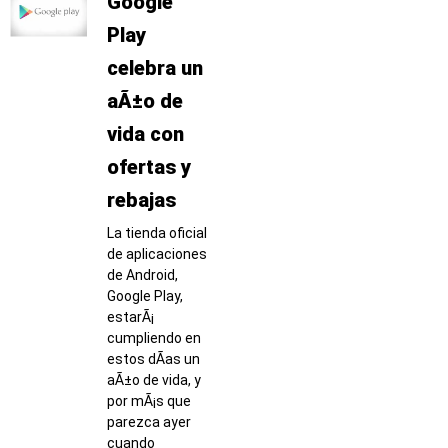
Google
Play
celebra un
aÃ±o de
vida con
ofertas y
rebajas
La tienda oficial
de aplicaciones
de Android,
Google Play,
estarÃ¡
cumpliendo en
estos dÃ­as un
aÃ±o de vida, y
por mÃ¡s que
parezca ayer
cuando