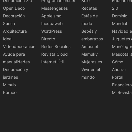
Decoracion 2.0
Programacion.net
Solo
Educación
Open Deco
Messenger.es
Recetas
2.0
Decoración
Appleismo
Estás de
Dominio
Sueca
Incubaweb
moda
Mundial
Arquitectura
WordPress
Bebés y
Navidad.e
Ideal
Directo
embarazos
Juguetes.
Videodecoración
Redes Sociales
Amor.net
Monólogo
Ayuda para
Revista Cloud
Mamuky
Mascotali
manualidades
Internet Útil
Mujeres.es
Cómo
Decoración y
Vivir en el
Ahorrar
jardines
mundo
Portal
Mimub
Financiero
Pórtico
Mi Revista