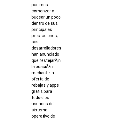
pudimos
comenzar a
bucear un poco
dentro de sus
principales
prestaciones,
sus
desarrolladores
han anunciado
que festejarÃ¡n
la ocasiÃ³n
mediante la
oferta de
rebajas y apps
gratis para
todos los
usuarios del
sistema
operativo de