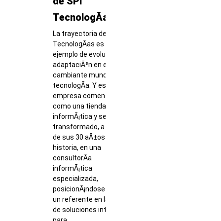
de SPI
TecnologÃ­as
La trayectoria de SPI
TecnologÃ­as es un claro
ejemplo de evoluciÃ³n y
adaptaciÃ³n en el
cambiante mundo de la
tecnologÃ­a. Y es que, la
empresa comenzÃ³
como una tienda de
informÃ¡tica y se ha
transformado, a lo largo
de sus 30 aÃ±os de
historia, en una
consultorÃ­a
informÃ¡tica
especializada,
posicionÃ¡ndose como
un referente en la oferta
de soluciones integrales
para