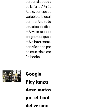
personalizadas al estilo
de la funciÃ³n Genius de
Apple, aunque con mÃ¡s
variables, la cual
permitirÃ¡ a todos sus
usuarios de dispositivos
mÃ³viles acceder a los
programas que sean
mÃ¡s interesantes, o
beneficiosos para ellos,
de acuerdo a cada perfil.
De hecho,
Google
Play lanza
descuentos
por el final
del verano