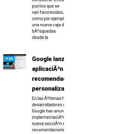
puntos que se
van favorecidos,
como por ejemplo
una nueva caja de
bÃºsquedas
desde la
Google lanza una
aplicaciÃ³n con
recomendaciones
personalizadas
En las Ãºltimas horas, los
desarrolladores de
Google han anunciado la
implementaciÃ³n de una
nueva secciÃ³n de
recomendaciones