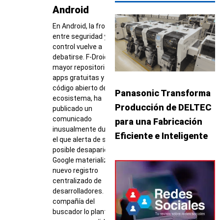
Android
En Android, la frontera
entre seguridad y
control vuelve a
debatirse. F-Droid, el
mayor repositorio de
apps gratuitas y de
código abierto del
Panasonic Transforma
ecosistema, ha
Producción de DELTEC
publicado un
comunicado
para una Fabricación
inusualmente duro en
Eficiente e Inteligente
el que alerta de su
posible desaparición si
Google materializa un
nuevo registro
centralizado de
desarrolladores. La
compañía del
buscador lo plantea