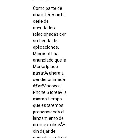
Como parte de
una interesante
serie de
novedades
relacionadas con
su tienda de
aplicaciones,
Microsoft ha
anunciado que la
Marketplace
pasarÃ¡ ahora a
ser denominada
â€œWindows
Phone Storeâ€, al
mismo tiempo
que estaremos
presenciando el
lanzamiento de
un nuevo diseÃ±o,
sin dejar de
considerar otros