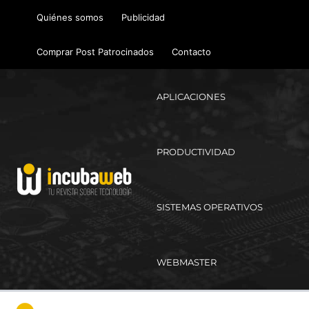
Ir
Quiénes somos
Publicidad
al
contenido
Comprar Post Patrocinados
Contacto
APLICACIONES
PRODUCTIVIDAD
SISTEMAS OPERATIVOS
WEBMASTER
Ma