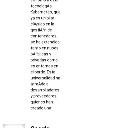
tecnologÃ­a.
Kubernetes, que
ya es un pilar
clÃ¡sico en la
gestiÃ³n de
contenedores,
se ha extendido
tanto en nubes
pÃºblicas y
privadas como
en entornos en
el borde. Esta
universalidad ha
atraÃ­do a
desarrolladores
y proveedores,
quienes han
creado una