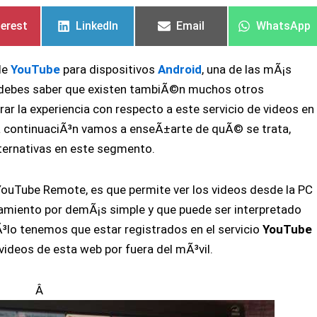
en
en
en
en
en
en
terest
LinkedIn
Email
WhatsApp
 de
YouTube
para dispositivos
Android
, una de las mÃ¡s
, debes saber que existen tambiÃ©n muchos otros
r la experiencia con respecto a este servicio de videos en
 a continuaciÃ³n vamos a enseÃ±arte de quÃ© se trata,
lternativas en este segmento.
YouTube Remote, es que permite ver los videos desde la PC
onamiento por demÃ¡s simple y que puede ser interpretado
Ã³lo tenemos que estar registrados en el servicio
YouTube
 videos de esta web por fuera del mÃ³vil.
Â