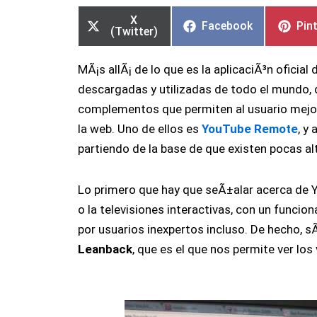
en
en
en
en
en
en
X
Facebook
Pin
(Twitter)
MÃ¡s allÃ¡ de lo que es la aplicaciÃ³n oficial
descargadas y utilizadas de todo el mundo
complementos que permiten al usuario mejora
la web. Uno de ellos es
YouTube Remote
, y
partiendo de la base de que existen pocas a
Lo primero que hay que seÃ±alar acerca de 
o la televisiones interactivas, con un funci
por usuarios inexpertos incluso. De hecho, s
Leanback
, que es el que nos permite ver los