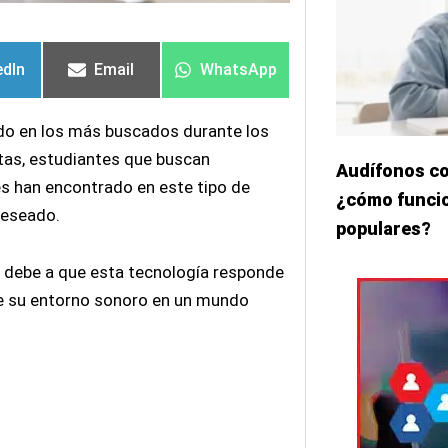
artir
artir
Compartir
Compartir
Compartir
Compartir
en
en
en
en
edIn
Email
WhatsApp
do en los más buscados durante los
rtas, estudiantes que buscan
Audífonos co
es han encontrado en este tipo de
¿cómo funcio
deseado.
populares?
e debe a que esta tecnología responde
bre su entorno sonoro en un mundo