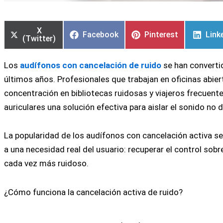
Compartir
Compartir
Compartir
Compartir
Compartir
Compartir
Comp
Comp
en
en
en
en
en
en
en
en
X
Facebook
Pinterest
Link
(Twitter)
Los
audífonos con cancelación de ruido
se han converti
últimos años. Profesionales que trabajan en oficinas abie
concentración en bibliotecas ruidosas y viajeros frecuent
auriculares una solución efectiva para aislar el sonido no 
La popularidad de los audífonos con cancelación activa s
a una necesidad real del usuario: recuperar el control so
cada vez más ruidoso.
¿Cómo funciona la cancelación activa de ruido?