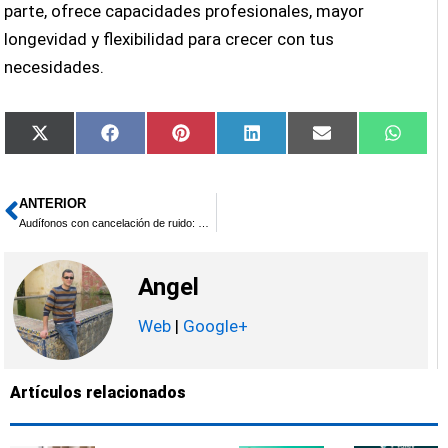
parte, ofrece capacidades profesionales, mayor
longevidad y flexibilidad para crecer con tus
necesidades.
Compartir
Compartir
Compartir
Compartir
Compartir
Compa
X
Facebook
Pinterest
LinkedIn
Email
What
en
en
en
en
en
en
(Twitter)
ANTERIOR
Ant
Audífonos con cancelación de ruido: ¿cómo funcionan y por qué son tan populares?
Angel
Web
|
Google+
Artículos relacionados