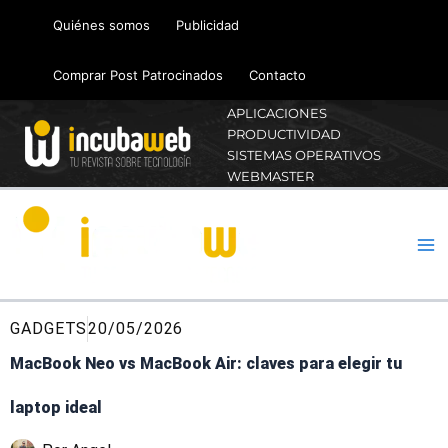
Ir
Quiénes somos
Publicidad
al
contenido
Comprar Post Patrocinados
Contacto
APLICACIONES
PRODUCTIVIDAD
SISTEMAS OPERATIVOS
WEBMASTER
GADGETS
20/05/2026
MacBook Neo vs MacBook Air: claves para elegir tu
laptop ideal