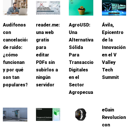
Audífonos
reader.me:
AgroUSD:
Ávila,
con
una web
Una
Epicentro
cancelación
gratis
Alternativa
de la
de ruido:
para
Sólida
Innovación
¿cómo
editar
Para
en el V
funcionan
PDFs sin
Transacciones
Valley
y por qué
subirlos a
Digitales
Tech
son tan
ningún
en el
Summit
populares?
servidor
Sector
Agropecuario
eGain
Revoluciona
con