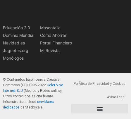
Educación 2.0
Mascotalia
Dominio Mundial
Cómo Ahorrar
Navidad.es
Portal Financiero
Juguetes.org
Mi Revista
Monólogos
© Contenidos bajo licencia Creative
PolÃ­tica de Privacidad y Cookies
Commons (CC) 1995-2022
Color Vivo
Internet, SLU
(Medios y Redes online).
Otros contenidos se cita fuente.
Aviso Legal
Infraestructura cloud
servidores
dedicados
de Stackscale.
PolÃ­tica de Privacidad y Cookies