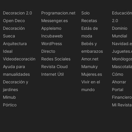
Decoracion 2.0
Programacion.net
Solo
Educación
Open Deco
Messenger.es
Recetas
2.0
Decoración
Appleismo
Estás de
Dominio
Sueca
Incubaweb
moda
Mundial
Arquitectura
WordPress
Bebés y
Navidad.e
Ideal
Directo
embarazos
Juguetes.
Videodecoración
Redes Sociales
Amor.net
Monólogo
Ayuda para
Revista Cloud
Mamuky
Mascotali
manualidades
Internet Útil
Mujeres.es
Cómo
Decoración y
Vivir en el
Ahorrar
jardines
mundo
Portal
Mimub
Financiero
Pórtico
Mi Revista