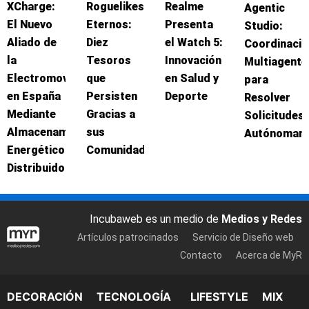
XCharge:
Roguelikes
Realme
Agentic
El Nuevo
Eternos:
Presenta
Studio:
Aliado de
Diez
el Watch 5:
Coordinació
la
Tesoros
Innovación
Multiagente
Electromovilidad
que
en Salud y
para
en España
Persisten
Deporte
Resolver
Mediante
Gracias a
Solicitudes
Almacenamiento
sus
Autónomam
Energético
Comunidades
Distribuido
Incubaweb es un medio de
Medios y Redes
Artículos patrocinados
Servicio de Diseño web
Contacto
Acerca de MyR
DECORACIÓN
TECNOLOGÍA
LIFESTYLE
MIX