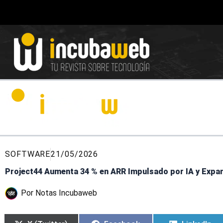
Ir
al
contenido
SOFTWARE
21/05/2026
Project44 Aumenta 34 % en ARR Impulsado por IA y Expan
Por
Notas Incubaweb
Compartir
Compartir
Compartir
Compartir
Compartir
Compartir
en
en
en
en
en
en