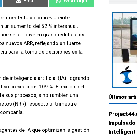
Email
WhatsApp
experimentado un impresionante
n un aumento del 52 % interanual,
nce se atribuye en gran medida a los
los nuevos ARR, reflejando un fuerte
cia para la toma de decisiones en la
e inteligencia artificial (IA), logrando
vo previsto del 109 %. El éxito en el
 de sus procesos, sino también una
Últimos art
netos (NRR) respecto al trimestre
a compañía.
Project44
Impulsado 
 agentes de IA que optimizan la gestión
Intelligen