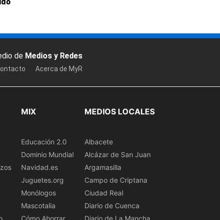
ido
edio de
Medios y Redes
ontacto
Acerca de MyR
MIX
MEDIOS LOCALES
Educación 2.0
Albacete
Dominio Mundial
Alcázar de San Juan
azos
Navidad.es
Argamasilla
Juguetes.org
Campo de Criptana
Monólogos
Ciudad Real
Mascotalia
Diario de Cuenca
o
Cómo Ahorrar
Diario de La Mancha