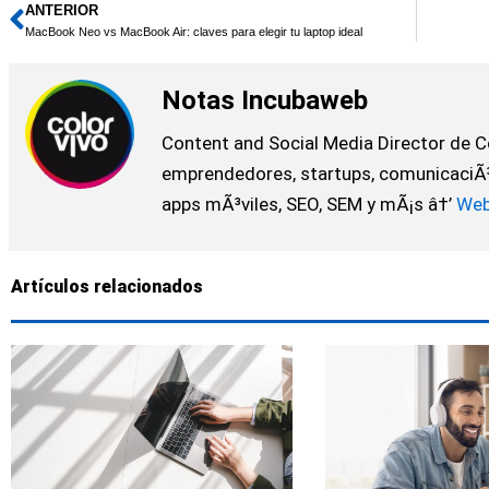
ANTERIOR
Ant
MacBook Neo vs MacBook Air: claves para elegir tu laptop ideal
Notas Incubaweb
Content and Social Media Director de Co
emprendedores, startups, comunicaciÃ³n
apps mÃ³viles, SEO, SEM y mÃ¡s â†’
We
Artículos relacionados