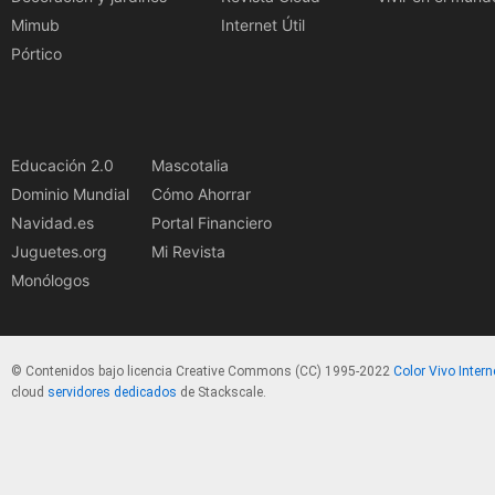
Mimub
Internet Útil
Pórtico
Educación 2.0
Mascotalia
Dominio Mundial
Cómo Ahorrar
Navidad.es
Portal Financiero
Juguetes.org
Mi Revista
Monólogos
© Contenidos bajo licencia Creative Commons (CC) 1995-2022
Color Vivo Intern
cloud
servidores dedicados
de Stackscale.