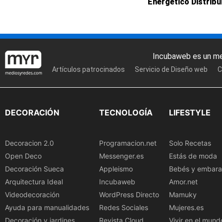
Energético Distribu
Incubaweb es un m
Artículos patrocinados
Servicio de Diseño web
C
DECORACIÓN
TECNOLOGÍA
LIFESTYLE
Decoracion 2.0
Programacion.net
Solo Recetas
Open Deco
Messenger.es
Estás de moda
Decoración Sueca
Appleismo
Bebés y embar
Arquitectura Ideal
Incubaweb
Amor.net
Videodecoración
WordPress Directo
Mamuky
Ayuda para manualidades
Redes Sociales
Mujeres.es
Decoración y jardines
Revista Cloud
Vivir en el mund