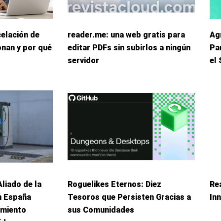
elación de
reader.me: una web gratis para
Ag
onan y por qué
editar PDFs sin subirlos a ningún
Pa
servidor
el
liado de la
Roguelikes Eternos: Diez
Re
n España
Tesoros que Persisten Gracias a
In
miento
sus Comunidades