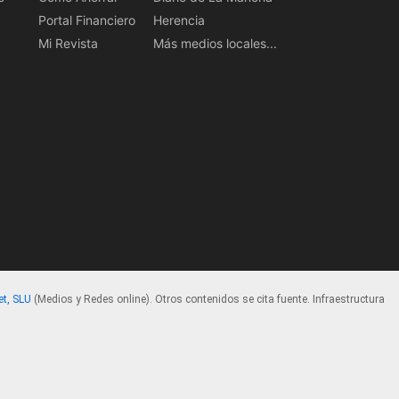
Portal Financiero
Herencia
Mi Revista
Más medios locales...
et, SLU
(Medios y Redes online). Otros contenidos se cita fuente. Infraestructura