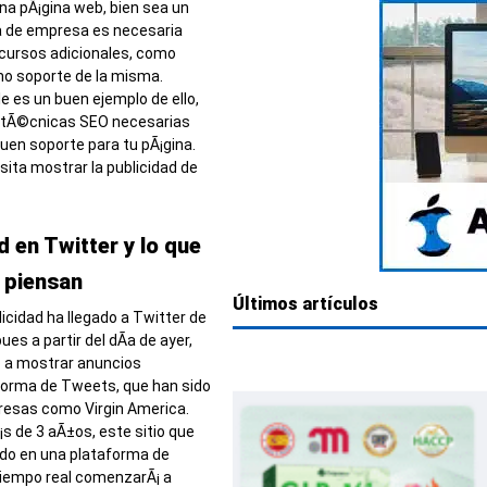
una pÃ¡gina web, bien sea un
a de empresa es necesaria
cursos adicionales, como
mo soporte de la misma.
 es un buen ejemplo de ello,
 tÃ©cnicas SEO necesarias
uen soporte para tu pÃ¡gina.
sita mostrar la publicidad de
d en Twitter y lo que
 piensan
Últimos artículos
icidad ha llegado a Twitter de
ues a partir del dÃ­a de ayer,
 a mostrar anuncios
forma de Tweets, que han sido
esas como Virgin America.
 de 3 aÃ±os, este sitio que
do en una plataforma de
tiempo real comenzarÃ¡ a