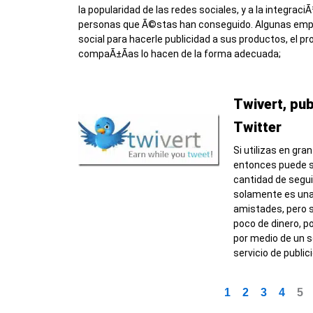
la popularidad de las redes sociales, y a la integraci
personas que Ã©stas han conseguido. Algunas empr
social para hacerle publicidad a sus productos, el p
compaÃ±Ã­as lo hacen de la forma adecuada;
Twivert, pu
Twitter
Si utilizas en gra
entonces puede s
cantidad de segu
solamente es un
amistades, pero s
poco de dinero, po
por medio de un s
servicio de publi
1
2
3
4
5