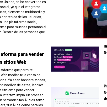
os Unidos, se ha convertido en
ocial, ya que al integrarse
ntos, elementos multimedia y
contenido de los usuarios,
n una plataforma social,
sante para muchas personas al
. Dentro de las personas que
I
G
ataforma para vender
n sitios Web
lataforma que permite
o Web mediante la venta de
arios. Ya sean banners, videos,
binaciÃ³n de estos, Isocket
P
 eficiente para vender
G
a interfaz limpia, un proceso
d
n herramientas Ãºtiles tanto
ters/dueÃ±os como para las