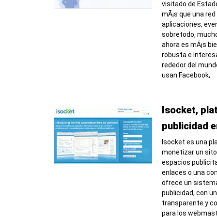
visitado de Estad
mÃ¡s que una red s
aplicaciones, eve
sobretodo, mucho 
ahora es mÃ¡s bie
robusta e intere
rededor del mundo
usan Facebook,
Isocket, pl
publicidad e
Isocket es una p
monetizar un sit
espacios publicit
enlaces o una com
ofrece un sistema
publicidad, con un
transparente y co
para los webmas