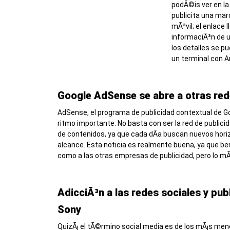
podÃ©is ver en la
publicita una mar
mÃ³vil; el enlace 
informaciÃ³n de u
los detalles se p
un terminal con A
Google AdSense se abre a otras red
AdSense, el programa de publicidad contextual de Go
ritmo importante. No basta con ser la red de public
de contenidos, ya que cada dÃ­a buscan nuevos hori
alcance. Esta noticia es realmente buena, ya que ben
como a las otras empresas de publicidad, pero lo mÃ
AdicciÃ³n a las redes sociales y pub
Sony
QuizÃ¡ el tÃ©rmino social media es de los mÃ¡s menc