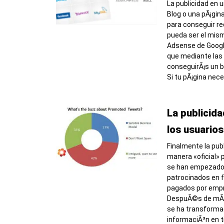
La publicidad en 
Blog o una pÃ¡gin
para conseguir re
pueda ser el mis
Adsense de Google
que mediante las
conseguirÃ¡s un b
Si tu pÃ¡gina nece
La publicida
los usuarios
Finalmente la publ
manera «oficial» p
se han empezado
patrocinados en 
pagados por empr
DespuÃ©s de mÃ¡s
se ha transforma
informaciÃ³n en 