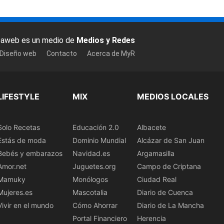
baweb es un medio de
Medios y Redes
 Diseño web
Contacto
Acerca de MyR
LIFESTYLE
MIX
MEDIOS LOCALES
Solo Recetas
Educación 2.0
Albacete
Estás de moda
Dominio Mundial
Alcázar de San Juan
Bebés y embarazos
Navidad.es
Argamasilla
Amor.net
Juguetes.org
Campo de Criptana
Mamuky
Monólogos
Ciudad Real
Mujeres.es
Mascotalia
Diario de Cuenca
Vivir en el mundo
Cómo Ahorrar
Diario de La Mancha
Portal Financiero
Herencia