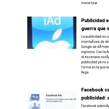
monetizar
Publicidad e
guerra que 
La publicidad es
montaÃ±as de dine
Google de dÃ³nde
ingresos. Con la l
el escenario estÃ
publicidad ya no s
forma en la que l
llega
Facebook ca
publicidad:
Facebook ademÃ¡s