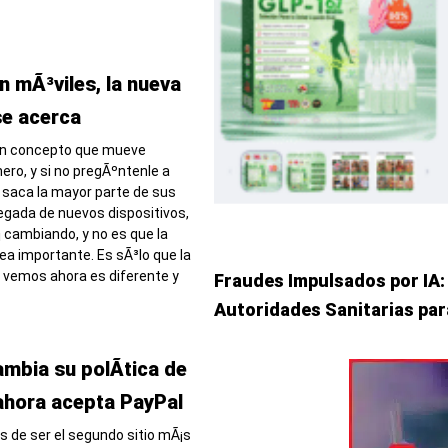
n mÃ³viles, la nueva
se acerca
 un concepto que mueve
ro, y si no pregÃºntenle a
 saca la mayor parte de sus
legada de nuevos dispositivos,
¡ cambiando, y no es que la
ea importante. Es sÃ³lo que la
a vemos ahora es diferente y
Fraudes Impulsados por IA:
Autoridades Sanitarias pa
mbia su polÃ­tica de
 ahora acepta PayPal
 de ser el segundo sitio mÃ¡s