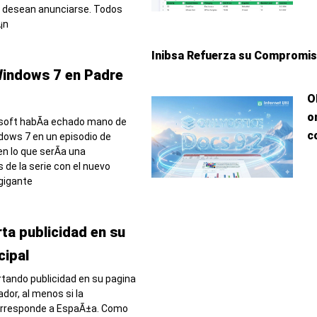
 desean anunciarse. Todos
¡n
Inibsa Refuerza su Compromiso
 Windows 7 en Padre
O
o
soft habÃ­a echado mano de
c
indows 7 en un episodio de
n lo que serÃ­a una
 de la serie con el nuevo
 gigante
ta publicidad en su
cipal
rtando publicidad en su pagina
ador, al menos si la
orresponde a EspaÃ±a. Como