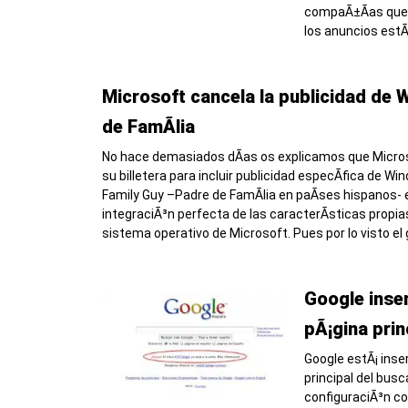
compaÃ±Ã­as que
los anuncios estÃ
Microsoft cancela la publicidad de
de FamÃ­lia
No hace demasiados dÃ­as os explicamos que Micro
su billetera para incluir publicidad especÃ­fica de W
Family Guy –Padre de FamÃ­lia en paÃ­ses hispanos- e
integraciÃ³n perfecta de las caracterÃ­sticas propias
sistema operativo de Microsoft. Pues por lo visto el
Google inser
pÃ¡gina prin
Google estÃ¡ inse
principal del busc
configuraciÃ³n c