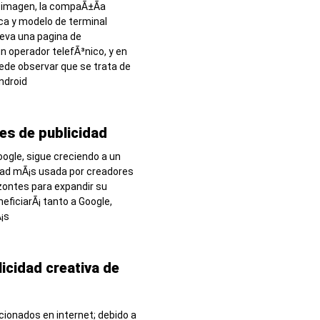
 imagen, la compaÃ±Ã­a
ca y modelo de terminal
lleva una pagina de
n operador telefÃ³nico, y en
uede observar que se trata de
ndroid
es de publicidad
ogle, sigue creciendo a un
idad mÃ¡s usada por creadores
zontes para expandir su
eficiarÃ¡ tanto a Google,
¡s
licidad creativa de
ionados en internet; debido a