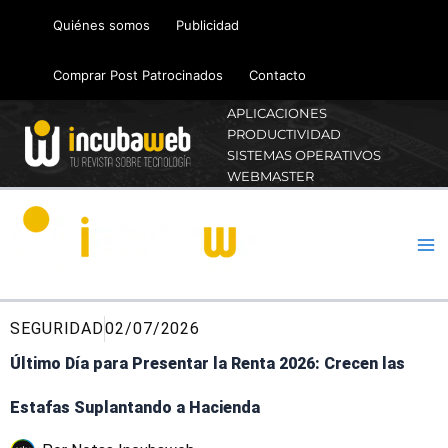
Ir
Quiénes somos
Publicidad
al
contenido
Comprar Post Patrocinados
Contacto
APLICACIONES
PRODUCTIVIDAD
SISTEMAS OPERATIVOS
WEBMASTER
SEGURIDAD
02/07/2026
Último Día para Presentar la Renta 2026: Crecen las
Estafas Suplantando a Hacienda