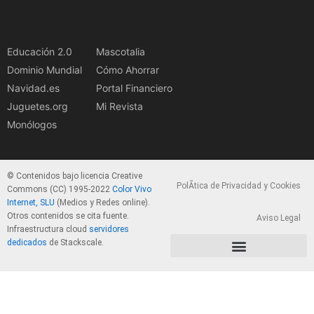
Educación 2.0
Mascotalia
Dominio Mundial
Cómo Ahorrar
Navidad.es
Portal Financiero
Juguetes.org
Mi Revista
Monólogos
© Contenidos bajo licencia Creative
PolÃ­tica de Privacidad y Cookies
Commons (CC) 1995-2022
Color Vivo
Internet, SLU
(Medios y Redes online).
Otros contenidos se cita fuente.
Aviso Legal
Infraestructura cloud
servidores
dedicados
de Stackscale.
PolÃ­tica de Privacidad y Cookies