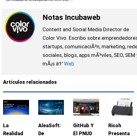
Notas Incubaweb
Content and Social Media Director de
Color Vivo. Escribo sobre emprendedores
startups, comunicaciÃ³n, marketing, red
sociales, blogs, apps mÃ³viles, SEO, SEM 
mÃ¡s â†’
Web
Artículos relacionados
La
AleaSoft:
GitHub Y
Ricoh
Realidad
De
El PNUD
Presenta