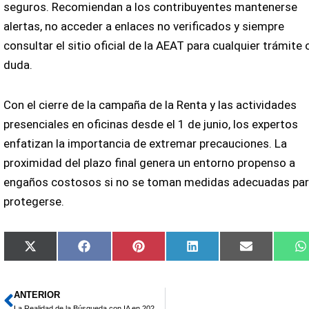
seguros. Recomiendan a los contribuyentes mantenerse
alertas, no acceder a enlaces no verificados y siempre
consultar el sitio oficial de la AEAT para cualquier trámite 
duda.
Con el cierre de la campaña de la Renta y las actividades
presenciales en oficinas desde el 1 de junio, los expertos
enfatizan la importancia de extremar precauciones. La
proximidad del plazo final genera un entorno propenso a
engaños costosos si no se toman medidas adecuadas pa
protegerse.
Compartir
Compartir
Compartir
Compartir
Compartir
X
Facebook
Pinterest
LinkedIn
Email
en
en
en
en
en
(Twitter)
ANTERIOR
Ant
La Realidad de la Búsqueda con IA en 2026: Análisis de Millones de Prompts con Brand Radar