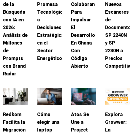
de la
Promesa
Colaboran
Nuevos
Búsqueda
Tecnológica
Para
Escáneres
con IA en
a
Impulsar
de
2026:
Decisiones
El
Documento
Análisis de
Estratégicas
Desarrollo
SP 2240N
Millones
en el
En Ghana
y SP
de
Sector
Con
2230N a
Prompts
Energético
Código
Precios
con Brand
Abierto
Competitivo
Radar
Redkom
Cómo
Atos Se
Explora
Facilita la
elegir una
Une a
Growwer:
Migración
laptop
Project
La