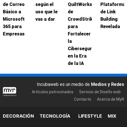
de Correo
según el
QuiltWorks
Plataforma
Básico a
uso que le
de
de Link
Microsoft
vas a dar
CrowdStrike
Building
365 para
para
Revelada
Empresas
Fortalecer
la
Ciberseguridad
en la Era
de la IA
Incubaweb es un medio de
Medios y Redes
Artículos patrocinados
Servicio de Diseño web
Contacto
Acerca de MyR
DECORACIÓN
TECNOLOGÍA
LIFESTYLE
MIX