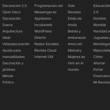
Decoracion 2.0
Programacion.net
Solo
Educación
Open Deco
Messenger.es
Recetas
2.0
Decoración
Appleismo
Estás de
Dominio
Sueca
Incubaweb
moda
Mundial
Arquitectura
WordPress
Bebés y
Navidad.e
Ideal
Directo
embarazos
Juguetes.
Videodecoración
Redes Sociales
Amor.net
Monólogo
Ayuda para
Revista Cloud
Mamuky
Mascotali
manualidades
Internet Útil
Mujeres.es
Cómo
Decoración y
Vivir en el
Ahorrar
jardines
mundo
Portal
Mimub
Financiero
Pórtico
Mi Revista