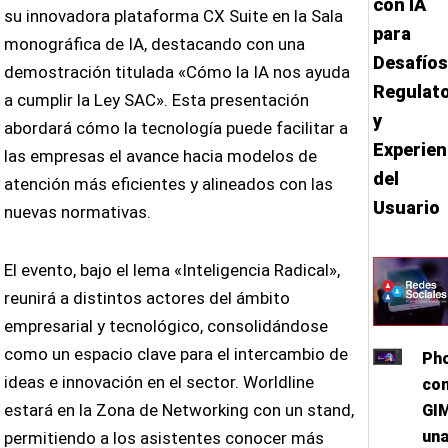
con IA
su innovadora plataforma CX Suite en la Sala
para
monográfica de IA, destacando con una
Desafíos
demostración titulada «Cómo la IA nos ayuda
Regulato
a cumplir la Ley SAC». Esta presentación
y
abordará cómo la tecnología puede facilitar a
Experien
las empresas el avance hacia modelos de
del
atención más eficientes y alineados con las
Usuario
nuevas normativas.
El evento, bajo el lema «Inteligencia Radical»,
reunirá a distintos actores del ámbito
empresarial y tecnológico, consolidándose
como un espacio clave para el intercambio de
Ph
ideas e innovación en el sector. Worldline
con
estará en la Zona de Networking con un stand,
GI
un
permitiendo a los asistentes conocer más