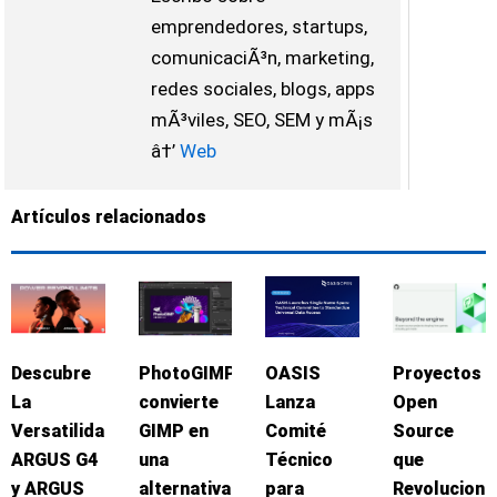
emprendedores, startups,
comunicaciÃ³n, marketing,
redes sociales, blogs, apps
mÃ³viles, SEO, SEM y mÃ¡s
â†’
Web
Artículos relacionados
Descubre
PhotoGIMP
OASIS
Proyectos
La
convierte
Lanza
Open
Versatilidad:
GIMP en
Comité
Source
ARGUS G4
una
Técnico
que
y ARGUS
alternativa
para
Revoluciona