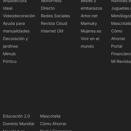
Arquitectura
WordPress
Bebés y
Navidad.e
Ideal
Directo
embarazos
Juguetes.
Videodecoración
Redes Sociales
Amor.net
Monólogo
Ayuda para
Revista Cloud
Mamuky
Mascotali
manualidades
Internet Útil
Mujeres.es
Cómo
Decoración y
Vivir en el
Ahorrar
jardines
mundo
Portal
Mimub
Financiero
Pórtico
Mi Revista
Educación 2.0
Mascotalia
Dominio Mundial
Cómo Ahorrar