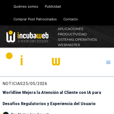
Ir
Quiénes somos
Publicidad
al
contenido
Comprar Post Patrocinados
Contacto
APLICACIONES
PRODUCTIVIDAD
SISTEMAS OPERATIVOS
WEBMASTER
NOTICIAS
25/05/2026
Worldline Mejora la Atención al Cliente con IA para
Desafíos Regulatorios y Experiencia del Usuario