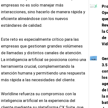
empresas no es solo manejar más
Pr
interacciones, sino hacerlo de manera rápida y
Op
eficiente alineándose con los nuevos
qu
Rev
estándares de calidad.
la 
de
Este reto es especialmente crítico para las
Vid
empresas que gestionan grandes volúmenes
de llamadas y distintos canales de atención.
Gem
La inteligencia artificial se posiciona como una
3.5
herramienta crucial, complementando la
con
atención humana y permitiendo una respuesta
los
más rápida a las necesidades del cliente.
ag
de 
Worldline refuerza su compromiso con la
la 
inteligencia artificial en la experiencia del
bat
cliente mediante su plataforma CX Suite, que