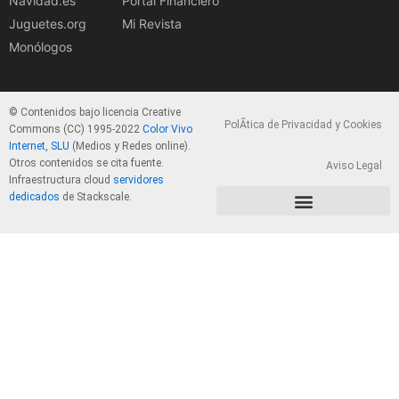
Navidad.es
Portal Financiero
Juguetes.org
Mi Revista
Monólogos
© Contenidos bajo licencia Creative
PolÃ­tica de Privacidad y Cookies
Commons (CC) 1995-2022
Color Vivo
Internet, SLU
(Medios y Redes online).
Otros contenidos se cita fuente.
Aviso Legal
Infraestructura cloud
servidores
dedicados
de Stackscale.
PolÃ­tica de Privacidad y Cookies