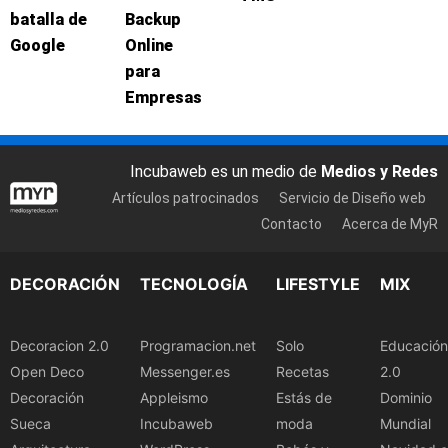
batalla de
Backup
Google
Online
para
Empresas
Incubaweb es un medio de
Medios y Redes
Artículos patrocinados
Servicio de Diseño web
Contacto
Acerca de MyR
DECORACIÓN
TECNOLOGÍA
LIFESTYLE
MIX
Decoracion 2.0
Programacion.net
Solo
Educación
Open Deco
Messenger.es
Recetas
2.0
Decoración
Appleismo
Estás de
Dominio
Sueca
Incubaweb
moda
Mundial