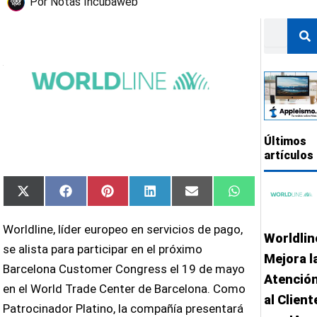
Por
Notas Incubaweb
Buscar
Últimos
artículos
Compartir
Compartir
Compartir
Compartir
Compartir
Compartir
X
Facebook
Pinterest
LinkedIn
Email
WhatsApp
en
en
en
en
en
en
(Twitter)
Worldline, líder europeo en servicios de pago,
Worldlin
se alista para participar en el próximo
Mejora l
Barcelona Customer Congress el 19 de mayo
Atenció
en el World Trade Center de Barcelona. Como
al Client
Patrocinador Platino, la compañía presentará