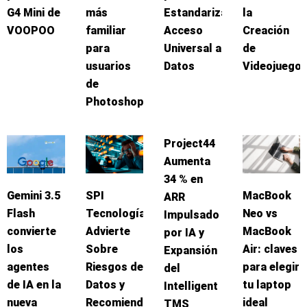
G4 Mini de
más
Estandarizar
la
VOOPOO
familiar
Acceso
Creación
para
Universal a
de
usuarios
Datos
Videojuego
de
Photoshop
Project44
Aumenta
34 % en
Gemini 3.5
SPI
MacBook
ARR
Flash
Tecnologías
Neo vs
Impulsado
convierte
Advierte
MacBook
por IA y
los
Sobre
Air: claves
Expansión
agentes
Riesgos de
para elegir
del
de IA en la
Datos y
tu laptop
Intelligent
nueva
Recomienda
ideal
TMS