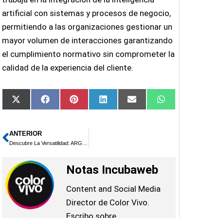
artificial con sistemas y procesos de negocio,
permitiendo a las organizaciones gestionar un
mayor volumen de interacciones garantizando
el cumplimiento normativo sin comprometer la
calidad de la experiencia del cliente.
Compartir
Compartir
Compartir
Compartir
Compartir
Compartir
X
Facebook
Pinterest
LinkedIn
Email
WhatsApp
en
en
en
en
en
en
(Twitter)
ANTERIOR
Ant
Descubre La Versatilidad: ARGUS G4 y ARGUS G4 Mini de VOOPOO
Notas Incubaweb
Content and Social Media
Director de Color Vivo.
Escribo sobre