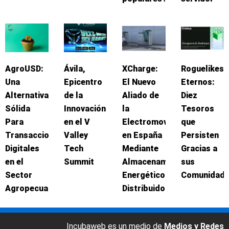
AgroUSD:
Ávila,
XCharge:
Roguelikes
Una
Epicentro
El Nuevo
Eternos:
Alternativa
de la
Aliado de
Diez
Sólida
Innovación
la
Tesoros
Para
en el V
Electromovilidad
que
Transacciones
Valley
en España
Persisten
Digitales
Tech
Mediante
Gracias a
en el
Summit
Almacenamiento
sus
Sector
Energético
Comunidad
Agropecuario
Distribuido
Incubaweb es un medio de
Medios y Redes