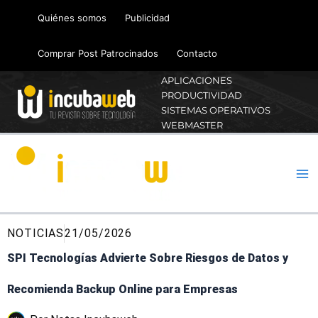
Ir
Quiénes somos
Publicidad
al
contenido
Comprar Post Patrocinados
Contacto
APLICACIONES
PRODUCTIVIDAD
SISTEMAS OPERATIVOS
WEBMASTER
NOTICIAS
21/05/2026
SPI Tecnologías Advierte Sobre Riesgos de Datos y
Recomienda Backup Online para Empresas