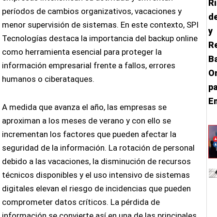
R
períodos de cambios organizativos, vacaciones y
d
menor supervisión de sistemas. En este contexto, SPI
y
Tecnologías destaca la importancia del backup online
R
como herramienta esencial para proteger la
B
información empresarial frente a fallos, errores
O
humanos o ciberataques.
p
E
A medida que avanza el año, las empresas se
aproximan a los meses de verano y con ello se
incrementan los factores que pueden afectar la
seguridad de la información. La rotación de personal
debido a las vacaciones, la disminución de recursos
técnicos disponibles y el uso intensivo de sistemas
digitales elevan el riesgo de incidencias que pueden
comprometer datos críticos. La pérdida de
información se convierte así en una de las principales