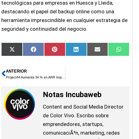
tecnológicas para empresas en Huesca y Lleida,
destacando el papel del backup online como una
herramienta imprescindible en cualquier estrategia de
seguridad y continuidad del negocio.
Compartir
Compartir
Compartir
Compartir
Compartir
Compar
X
Facebook
Pinterest
LinkedIn
Email
Whats
en
en
en
en
en
en
(Twitter)
ANTERIOR
Ant
Project44 Aumenta 34 % en ARR Impulsado por IA y Expansión del Intelligent TMS
Notas Incubaweb
Content and Social Media Director
de Color Vivo. Escribo sobre
emprendedores, startups,
comunicaciÃ³n, marketing, redes