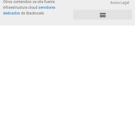
Otros contenidos se cita fuente.
Aviso Legal
Infraestructura cloud
servidores
dedicados
de Stackscale.
PolÃ­tica de Privacidad y Cookies