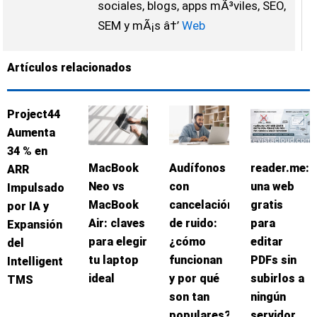
sociales, blogs, apps mÃ³viles, SEO,
SEM y mÃ¡s â†’
Web
Artículos relacionados
Project44
Aumenta
34 % en
MacBook
Audífonos
reader.me:
ARR
Neo vs
con
una web
Impulsado
MacBook
cancelación
gratis
por IA y
Air: claves
de ruido:
para
Expansión
para elegir
¿cómo
editar
del
tu laptop
funcionan
PDFs sin
Intelligent
ideal
y por qué
subirlos a
TMS
son tan
ningún
populares?
servidor