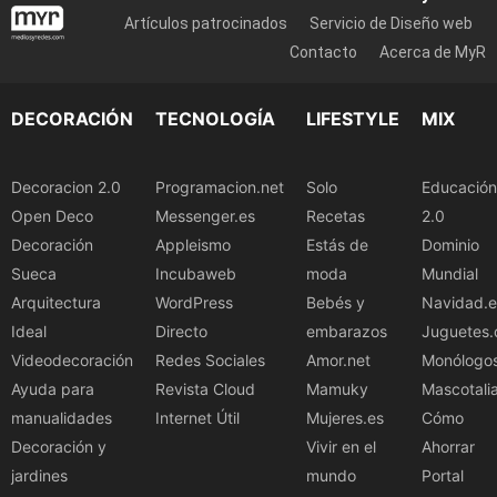
Artículos patrocinados
Servicio de Diseño web
Contacto
Acerca de MyR
DECORACIÓN
TECNOLOGÍA
LIFESTYLE
MIX
Decoracion 2.0
Programacion.net
Solo
Educación
Open Deco
Messenger.es
Recetas
2.0
Decoración
Appleismo
Estás de
Dominio
Sueca
Incubaweb
moda
Mundial
Arquitectura
WordPress
Bebés y
Navidad.e
Ideal
Directo
embarazos
Juguetes.
Videodecoración
Redes Sociales
Amor.net
Monólogo
Ayuda para
Revista Cloud
Mamuky
Mascotali
manualidades
Internet Útil
Mujeres.es
Cómo
Decoración y
Vivir en el
Ahorrar
jardines
mundo
Portal