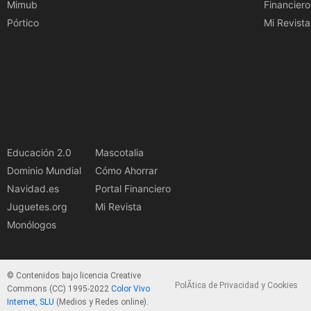
Mimub
Financiero
Pórtico
Mi Revista
Educación 2.0
Mascotalia
Dominio Mundial
Cómo Ahorrar
Navidad.es
Portal Financiero
Juguetes.org
Mi Revista
Monólogos
© Contenidos bajo licencia Creative
PolÃ­tica de Privacidad y Cookies
Commons (CC) 1995-2022
Color Vivo
Internet, SLU
(Medios y Redes online).