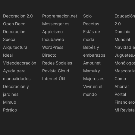
Decoracion 2.0
Programacion.net
Solo
Educación
Open Deco
Messenger.es
Recetas
2.0
Decoración
Appleismo
Estás de
Dominio
Sueca
Incubaweb
moda
Mundial
Arquitectura
WordPress
Bebés y
Navidad.e
Ideal
Directo
embarazos
Juguetes.
Videodecoración
Redes Sociales
Amor.net
Monólogo
Ayuda para
Revista Cloud
Mamuky
Mascotali
manualidades
Internet Útil
Mujeres.es
Cómo
Decoración y
Vivir en el
Ahorrar
jardines
mundo
Portal
Mimub
Financiero
Pórtico
Mi Revista