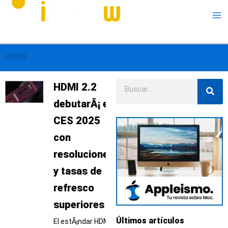
Me
HDMI
Buscar
Página
Página
Página
Página
HDMI 2.2
debutarÃ¡ en
CES 2025
con
resoluciones
y tasas de
refresco
superiores
Últimos artículos
El estÃ¡ndar HDMI