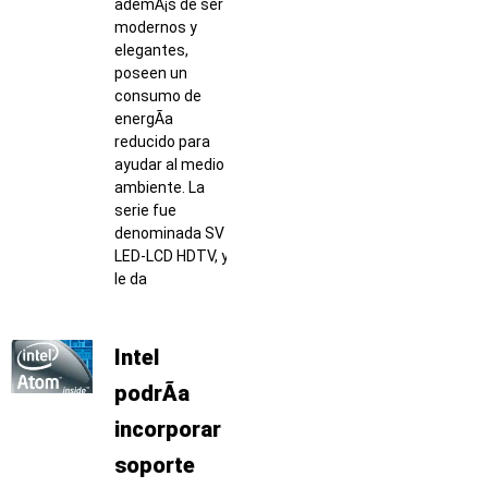
ademÃ¡s de ser
modernos y
elegantes,
poseen un
consumo de
energÃ­a
reducido para
ayudar al medio
ambiente. La
serie fue
denominada SV
LED-LCD HDTV, y
le da
Intel
podrÃ­a
incorporar
soporte