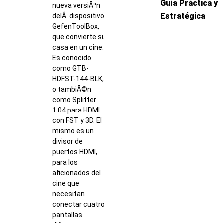
Guía Práctica y
nueva versiÃ³n
Estratégica
delÂ dispositivo
GefenToolBox,
que convierte su
casa en un cine.
Es conocido
como GTB-
HDFST-144-BLK,
o tambiÃ©n
como Splitter
1:04 para HDMI
con FST y 3D. El
mismo es un
divisor de
puertos HDMI,
para los
aficionados del
cine que
necesitan
conectar cuatro
pantallas