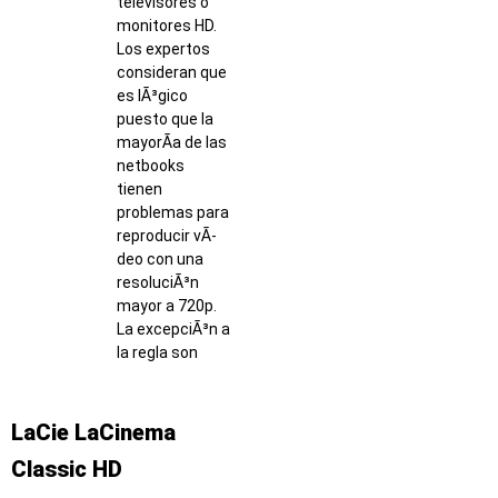
televisores o
monitores HD.
Los expertos
consideran que
es lÃ³gico
puesto que la
mayorÃ­a de las
netbooks
tienen
problemas para
reproducir vÃ­
deo con una
resoluciÃ³n
mayor a 720p.
La excepciÃ³n a
la regla son
LaCie LaCinema
Classic HD