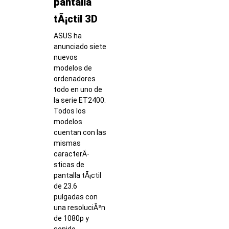
pantalla
tÃ¡ctil 3D
ASUS ha
anunciado siete
nuevos
modelos de
ordenadores
todo en uno de
la serie ET2400.
Todos los
modelos
cuentan con las
mismas
caracterÃ­
sticas de
pantalla tÃ¡ctil
de 23.6
pulgadas con
una resoluciÃ³n
de 1080p y
sonido