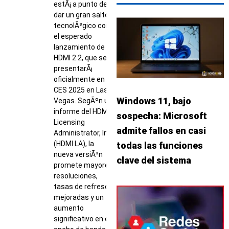
estÃ¡ a punto de
dar un gran salto
tecnolÃ³gico con
el esperado
lanzamiento de
HDMI 2.2, que se
presentarÃ¡
oficialmente en
CES 2025 en Las
Windows 11, bajo
Vegas. SegÃºn un
informe del HDMI
sospecha: Microsoft
Licensing
admite fallos en casi
Administrator, Inc.
(HDMI LA), la
todas las funciones
nueva versiÃ³n
clave del sistema
promete mayores
resoluciones,
tasas de refresco
mejoradas y un
aumento
significativo en el