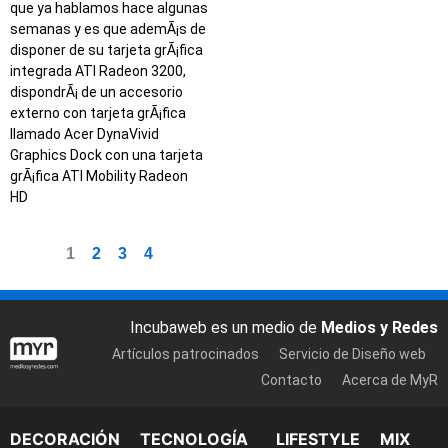
que ya hablamos hace algunas
semanas y es que ademÃ¡s de
disponer de su tarjeta grÃ¡fica
integrada ATI Radeon 3200,
dispondrÃ¡ de un accesorio
externo con tarjeta grÃ¡fica
llamado Acer DynaVivid
Graphics Dock con una tarjeta
grÃ¡fica ATI Mobility Radeon
HD
1
2
3
4
Incubaweb es un medio de
Medios y Redes
Artículos patrocinados
Servicio de Diseño web
Contacto
Acerca de MyR
DECORACIÓN
TECNOLOGÍA
LIFESTYLE
MIX