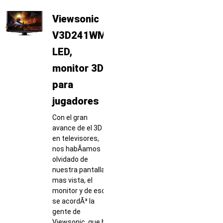
Viewsonic
V3D241WM-
LED,
monitor 3D
para
jugadores
Con el gran
avance de el 3D
en televisores,
nos habÃ­amos
olvidado de
nuestra pantalla
mas vista, el
monitor y de eso
se acordÃ³ la
gente de
Viewsonic, que ha