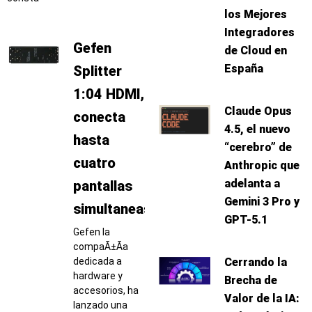
los Mejores
Integradores
Gefen
de Cloud en
España
Splitter
1:04 HDMI,
Claude Opus
conecta
4.5, el nuevo
hasta
“cerebro” de
cuatro
Anthropic que
adelanta a
pantallas
Gemini 3 Pro y
simultaneas
GPT-5.1
Gefen la
compaÃ±Ã­a
dedicada a
Cerrando la
hardware y
Brecha de
accesorios, ha
Valor de la IA:
lanzado una