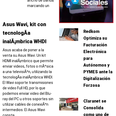
ancho de banda,
marcando un
Asus Wavi, kit con
Redkom
tecnologÃ­a
Optimiza su
inalÃ¡mbrica WHDI
Facturación
Asus acaba de poner a la
Electrónica
venta su Asus Wavi. Un kit
para
HDMI inalÃ¡mbrico que permite
Autónomos y
enviar videos, fotos o mÃºsica
PYMES ante la
a una televisiÃ³n, utilizando la
tecnologÃ­a inalÃ¡mbrica WHDI.
Digitalización
El Wavi soporte transmisiones
Forzosa
de video Full HD, por lo que
podemos enviar video del Blu-
ray del PC u otros soportes sin
Claranet se
utilizar cables de conexiÃ³n
Consolida
intermedios. El Asus Wavi
como uno de
consta