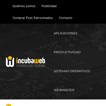
Ir
Quiénes somos
Publicidad
al
contenido
Comprar Post Patrocinados
Contacto
APLICACIONES
PRODUCTIVIDAD
SISTEMAS OPERATIVOS
WEBMASTER
Ma