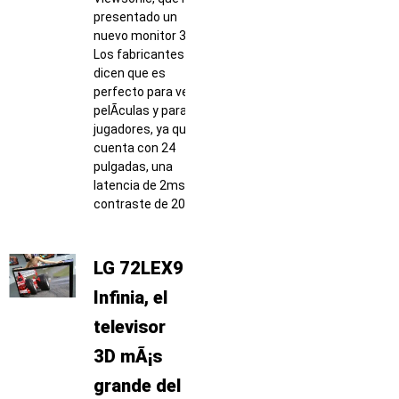
presentado un
nuevo monitor 3D.
Los fabricantes
dicen que es
perfecto para ver
pelÃ­culas y para
jugadores, ya que
cuenta con 24
pulgadas, una
latencia de 2ms,
contraste de 20
LG 72LEX9
Infinia, el
televisor
3D mÃ¡s
grande del