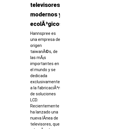
televisores
modernos y
ecolÃ³gicos
Hannspree es
una empresa de
origen
taiwanÃ©s, de
las mÃ¡s
importantes en
el mundo y se
dedicada
exclusivamente
a la fabricaciÃ³n
de soluciones
LCD.
Recientemente
ha lanzado una
nueva lÃ­nea de
televisores, que