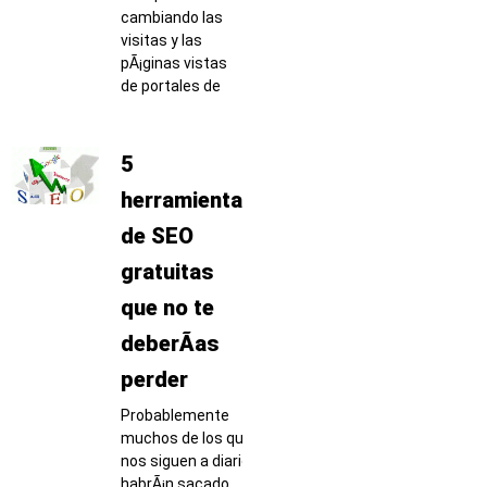
cambiando las
visitas y las
pÃ¡ginas vistas
de portales de
5
herramientas
de SEO
gratuitas
que no te
deberÃ­as
perder
Probablemente
muchos de los que
nos siguen a diario
habrÃ¡n sacado