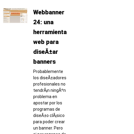
Webbanner
24: una
herramienta
web para
diseÃ±ar
banners
Probablemente
los diseÃ±adores
profesionales no
tendrÃ¡n ningÃºn
problema en
apostar por los
programas de
diseÃ±o clÃ¡sico
para poder crear
un banner. Pero