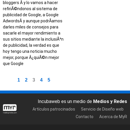
bloggers Â y lo vamos a hacer
refiriÃ©ndonos al sistema de
publicidad de Google, a Google
AdwordsÂ y aunque podrÃ­amos
darles miles de consejos para
sacarle el mayor rendimiento a
sus sitios mediante la inclusiÃ³n
de publicidad, la verdad es que
hoy tengo una noticia mucho
mejor, porque Â¿quiÃ©n mejor
que Google
1
2
3
4
5
Incubaweb es un medio de
Medios y Redes
Artículos patrocinados
Servicio de Diseño web
Contacto
Acerca de MyR