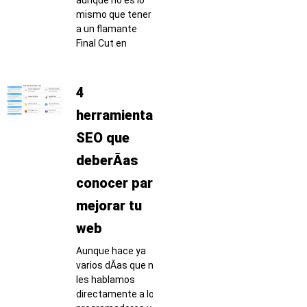
mismo que tener
a un flamante
Final Cut en
4
herramientas
SEO que
deberÃ­as
conocer para
mejorar tu
web
Aunque hace ya
varios dÃ­as que no
les hablamos
directamente a los