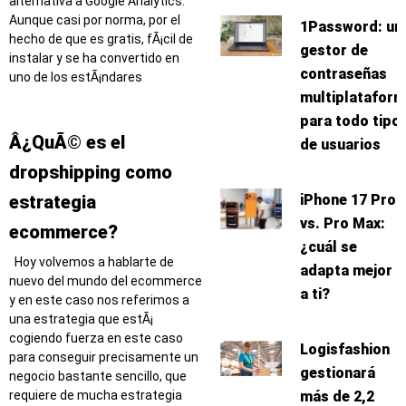
alternativa a Google Analytics.
Aunque casi por norma, por el
1Password: un
hecho de que es gratis, fÃ¡cil de
gestor de
instalar y se ha convertido en
contraseñas
uno de los estÃ¡ndares
multiplatafor
para todo tipo
Â¿QuÃ© es el
de usuarios
dropshipping como
iPhone 17 Pro
estrategia
vs. Pro Max:
ecommerce?
¿cuál se
Hoy volvemos a hablarte de
adapta mejor
nuevo del mundo del ecommerce
a ti?
y en este caso nos referimos a
una estrategia que estÃ¡
cogiendo fuerza en este caso
Logisfashion
para conseguir precisamente un
gestionará
negocio bastante sencillo, que
más de 2,2
requiere de mucha estrategia