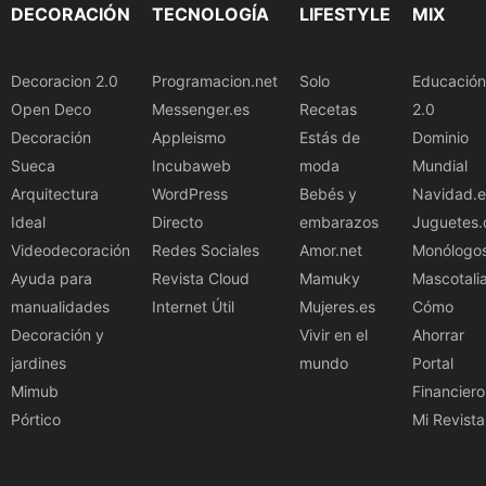
DECORACIÓN
TECNOLOGÍA
LIFESTYLE
MIX
Decoracion 2.0
Programacion.net
Solo
Educación
Open Deco
Messenger.es
Recetas
2.0
Decoración
Appleismo
Estás de
Dominio
Sueca
Incubaweb
moda
Mundial
Arquitectura
WordPress
Bebés y
Navidad.e
Ideal
Directo
embarazos
Juguetes.
Videodecoración
Redes Sociales
Amor.net
Monólogo
Ayuda para
Revista Cloud
Mamuky
Mascotali
manualidades
Internet Útil
Mujeres.es
Cómo
Decoración y
Vivir en el
Ahorrar
jardines
mundo
Portal
Mimub
Financiero
Pórtico
Mi Revista