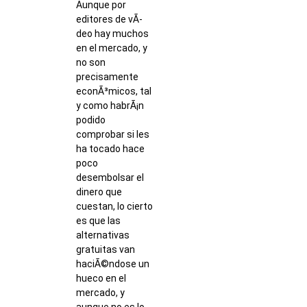
Aunque por
editores de vÃ­
deo hay muchos
en el mercado, y
no son
precisamente
econÃ³micos, tal
y como habrÃ¡n
podido
comprobar si les
ha tocado hace
poco
desembolsar el
dinero que
cuestan, lo cierto
es que las
alternativas
gratuitas van
haciÃ©ndose un
hueco en el
mercado, y
aunque no es lo