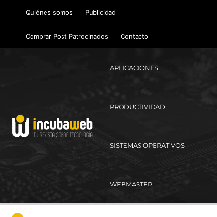
Ir
Quiénes somos
Publicidad
al
contenido
Comprar Post Patrocinados
Contacto
APLICACIONES
PRODUCTIVIDAD
SISTEMAS OPERATIVOS
WEBMASTER
Ma