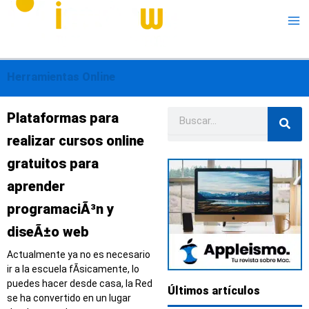
Me
Herramientas Online
Buscar
Página
Página
Página
Página
Página
Plataformas para
realizar cursos online
gratuitos para
aprender
programaciÃ³n y
diseÃ±o web
Actualmente ya no es necesario
ir a la escuela fÃ­sicamente, lo
puedes hacer desde casa, la Red
Últimos artículos
se ha convertido en un lugar