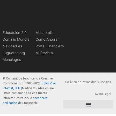
Educación 2.0
Mascotalia
Dominio Mundial
Cómo Ahorrar
Navidad.es
Portal Financiero
Juguetes.org
Mi Revista
Monólogos
© Contenidos bajo licencia Creative
PolÃ­tica de Privacidad y Cookies
Commons (CC) 1995-2022
Color Vivo
Internet, SLU
(Medios y Redes online).
Otros contenidos se cita fuente.
Aviso Legal
Infraestructura cloud
servidores
dedicados
de Stackscale.
PolÃ­tica de Privacidad y Cookies