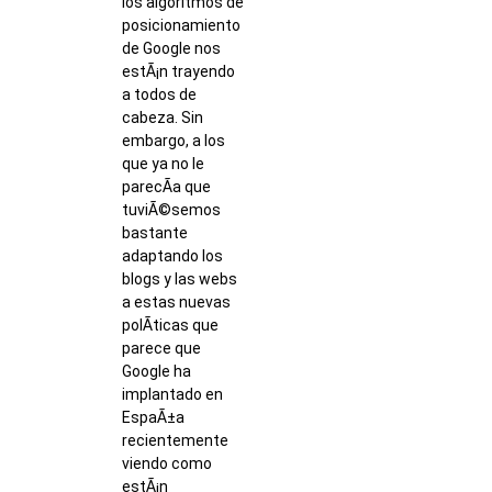
los algoritmos de
posicionamiento
de Google nos
estÃ¡n trayendo
a todos de
cabeza. Sin
embargo, a los
que ya no le
parecÃ­a que
tuviÃ©semos
bastante
adaptando los
blogs y las webs
a estas nuevas
polÃ­ticas que
parece que
Google ha
implantado en
EspaÃ±a
recientemente
viendo como
estÃ¡n